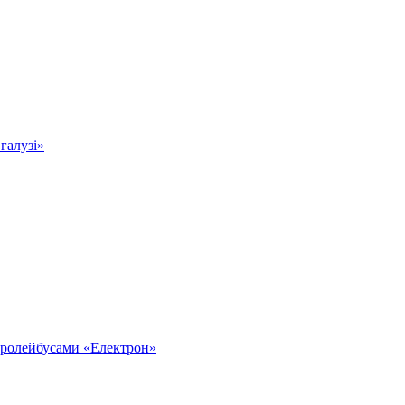
 галузі»
тролейбусами «Електрон»