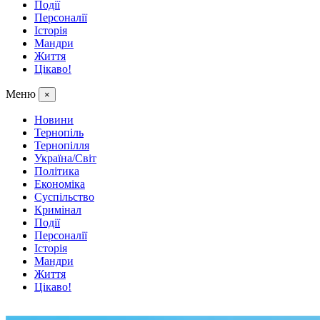
Події
Персоналії
Історія
Мандри
Життя
Цікаво!
Меню
×
Новини
Тернопіль
Тернопілля
Україна/Світ
Політика
Економіка
Суспільство
Кримінал
Події
Персоналії
Історія
Мандри
Життя
Цікаво!