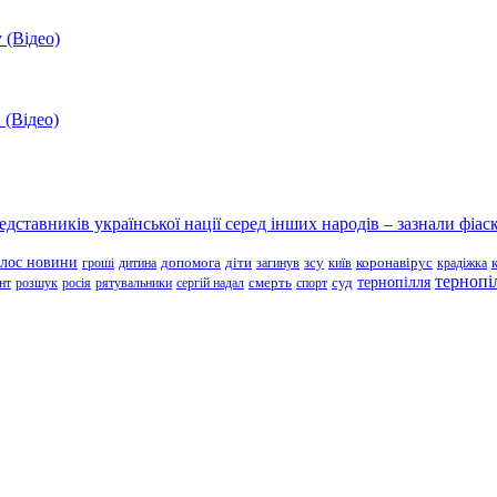
 (Відео)
 (Відео)
ставників української нації серед інших народів – зазнали фіаск
олос новини
зсу
гроші
дитина
допомога
діти
загинув
київ
коронавірус
крадіжка
тернопі
тернопілля
суд
нт
розшук
росія
рятувальники
сергій надал
смерть
спорт