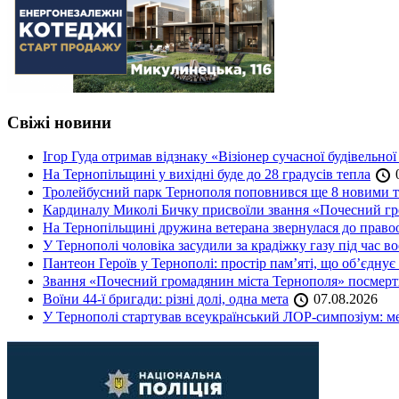
Свіжі новини
Ігор Гуда отримав відзнаку «Візіонер сучасної будівельної
На Тернопільщині у вихідні буде до 28 градусів тепла
0
Тролейбусний парк Тернополя поповнився ще 8 новими 
Кардиналу Миколі Бичку присвоїли звання «Почесний гр
На Тернопільщині дружина ветерана звернулася до правоох
У Тернополі чоловіка засудили за крадіжку газу під час в
Пантеон Героїв у Тернополі: простір пам’яті, що об’єднує
Звання «Почесний громадянин міста Тернополя» посмерт
Воїни 44-ї бригади: різні долі, одна мета
07.08.2026
У Тернополі стартував всеукраїнський ЛОР-симпозіум: ме