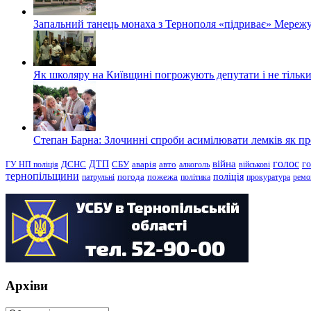
Запальний танець монаха з Тернополя «підриває» Мережу
Як школяру на Київщині погрожують депутати і не тільки
Степан Барна: Злочинні спроби асимілювати лемків як пред
голос
війна
г
ДТП
ГУ НП поліція
ДСНС
СБУ
аварія
авто
алкоголь
військові
тернопільщини
поліція
патрульні
погода
пожежа
політика
прокуратура
ремо
Архіви