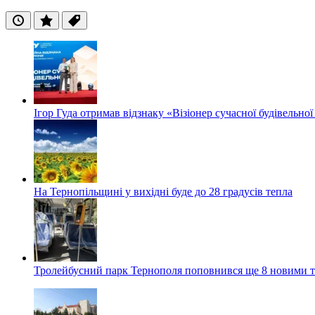
Останні
Популярні
Теги
Ігор Гуда отримав відзнаку «Візіонер сучасної будівельної
На Тернопільщині у вихідні буде до 28 градусів тепла
Тролейбусний парк Тернополя поповнився ще 8 новими 