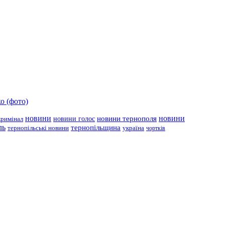
о (фото)
новини
новини тернополя
новини
новини голос
кримінал
ль
тернопільщина
україна
тернопільські новини
чортків