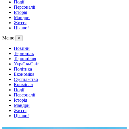
Події
Персоналії
Історія
Мандри
Життя
Цікаво!
Меню
×
Новини
Тернопіль
Тернопілля
Україна/Світ
Політика
Економіка
Суспільство
Кримінал
Події
Персоналії
Історія
Мандри
Життя
Цікаво!