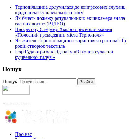
Тернопільщина долучилася до конгресових слухань
щодо початку навчального року
Як бачать пожежу рятувальники: екшнкамера зняла
гасіння вогню (ВІДЕО)
Професору Стефану Хмілю присвоїли звання
«Почесний громадянин міста Тернополя»
Як житель Тернопільщини скористався грантом і 15
років створює текстиль
Ігор Гуда отримав відзнаку «Візіонер сучасної
будівельної галузі»
Пошук
Пошук
Знайти
Про нас