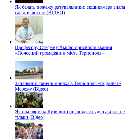
Як бачать пожежу рятувальники: екшнкамера зняла
гасіння вогню (ВІДЕО)
Професору Стефану Хмілю присвоїли звання
«Почесний громадянин міста Тернополя»
Запальний танець монаха з Тернополя «підриває»
Мережу (Відео)
Як школяру на Київщині погрожують депутати і не
тільки (Відео)