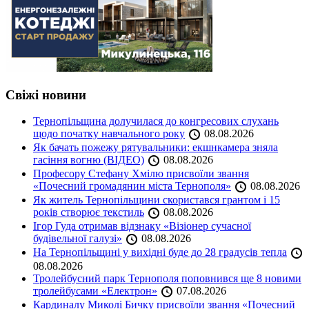
Свіжі новини
Тернопільщина долучилася до конгресових слухань
щодо початку навчального року
08.08.2026
Як бачать пожежу рятувальники: екшнкамера зняла
гасіння вогню (ВІДЕО)
08.08.2026
Професору Стефану Хмілю присвоїли звання
«Почесний громадянин міста Тернополя»
08.08.2026
Як житель Тернопільщини скористався грантом і 15
років створює текстиль
08.08.2026
Ігор Гуда отримав відзнаку «Візіонер сучасної
будівельної галузі»
08.08.2026
На Тернопільщині у вихідні буде до 28 градусів тепла
08.08.2026
Тролейбусний парк Тернополя поповнився ще 8 новими
тролейбусами «Електрон»
07.08.2026
Кардиналу Миколі Бичку присвоїли звання «Почесний