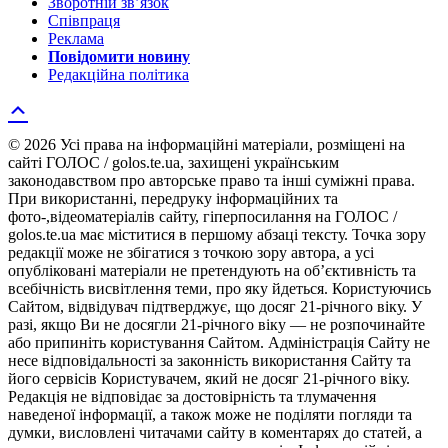
Зворотній зв’язок
Співпраця
Реклама
Повідомити новину
Редакційна політика
© 2026 Усі права на інформаційні матеріали, розміщені на
сайті ГОЛОС / golos.te.ua, захищені українським
законодавством про авторське право та інші суміжні права.
При використанні, передруку інформаційних та
фото-,відеоматеріалів сайту, гіперпосилання на ГОЛОС /
golos.te.ua має міститися в першому абзаці тексту. Точка зору
редакції може не збігатися з точкою зору автора, а усі
опубліковані матеріали не претендують на об’єктивність та
всебічність висвітлення теми, про яку йдеться. Користуючись
Сайтом, відвідувач підтверджує, що досяг 21-річного віку. У
разі, якщо Ви не досягли 21-річного віку — не розпочинайте
або припиніть користування Сайтом. Адміністрація Сайту не
несе відповідальності за законність використання Сайту та
його сервісів Користувачем, який не досяг 21-річного віку.
Редакція не відповідає за достовірність та тлумачення
наведеної інформації, а також може не поділяти погляди та
думки, висловлені читачами сайту в коментарях до статей, а