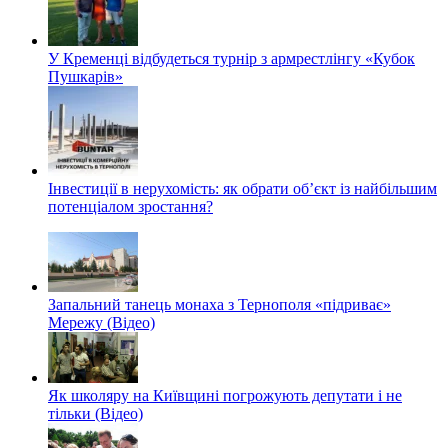
У Кременці відбудеться турнір з армрестлінгу «Кубок
Пушкарів»
Інвестиції в нерухомість: як обрати об’єкт із найбільшим
потенціалом зростання?
Запальний танець монаха з Тернополя «підриває»
Мережу (Відео)
Як школяру на Київщині погрожують депутати і не
тільки (Відео)