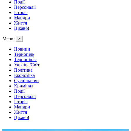
Події
Персоналії
Історія
Мандри
Життя
Цікаво!
Меню
×
Новини
Тернопіль
Тернопілля
Україна/Світ
Політика
Економіка
Суспільство
Кримінал
Події
Персоналії
Історія
Мандри
Життя
Цікаво!