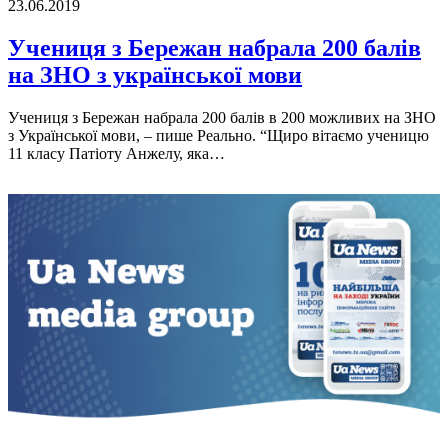
23.06.2019
Учениця з Бережан набрала 200 балів
на ЗНО з української мови
Учениця з Бережан набрала 200 балів в 200 можливих на ЗНО
з Української мови, – пише Реально. “Щиро вітаємо ученицю
11 класу Патіоту Анжелу, яка…