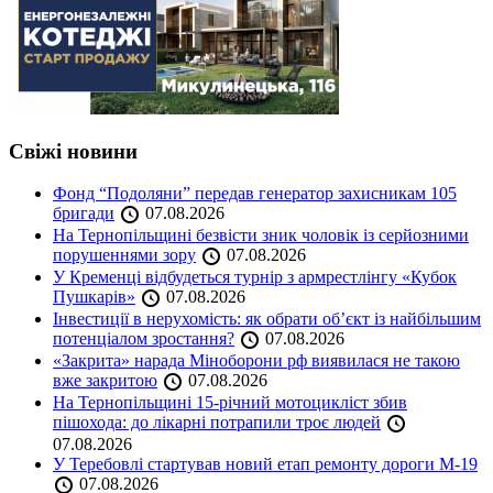
Свіжі новини
Фонд “Подоляни” передав генератор захисникам 105
бригади
07.08.2026
На Тернопільщині безвісти зник чоловік із серйозними
порушеннями зору
07.08.2026
У Кременці відбудеться турнір з армрестлінгу «Кубок
Пушкарів»
07.08.2026
Інвестиції в нерухомість: як обрати об’єкт із найбільшим
потенціалом зростання?
07.08.2026
«Закрита» нарада Міноборони рф виявилася не такою
вже закритою
07.08.2026
На Тернопільщині 15-річний мотоцикліст збив
пішохода: до лікарні потрапили троє людей
07.08.2026
У Теребовлі стартував новий етап ремонту дороги М-19
07.08.2026