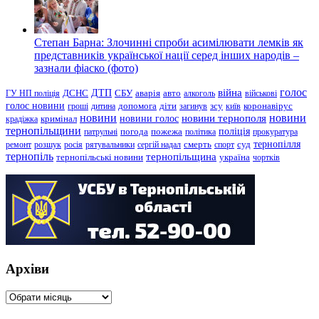
Степан Барна: Злочинні спроби асимілювати лемків як
представників української нації серед інших народів –
зазнали фіаско (фото)
голос
війна
ДТП
ГУ НП поліція
ДСНС
СБУ
аварія
авто
алкоголь
військові
голос новини
зсу
гроші
дитина
допомога
діти
загинув
київ
коронавірус
новини
новини тернополя
новини
новини голос
кримінал
крадіжка
тернопільщини
поліція
патрульні
погода
пожежа
політика
прокуратура
тернопілля
суд
ремонт
розшук
росія
рятувальники
сергій надал
смерть
спорт
тернопіль
тернопільщина
україна
тернопільські новини
чортків
Архіви
Архіви