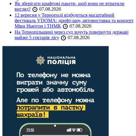
Як зберігати крафтові пакети, щоб вони не втратили
вигляд?
07.08.2026
12 вересня у Тернополі відбудеться масштабний
фестиваль VDOMA: дрифт-шоу, автовиставка та концерт
Міки Ньютон і ТНМК
07.08.2026
На Тернопільщині через суд хочуть повернути державі
майже 5 гектарів лісу
07.08.2026