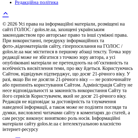
Редакційна політика
© 2026 Усі права на інформаційні матеріали, розміщені на
сайті ГОЛОС / golos.te.ua, захищені українським
законодавством про авторське право та інші суміжні права.
При використанні, передруку інформаційних та
фото-,відеоматеріалів сайту, гіперпосилання на ГОЛОС /
golos.te.ua має міститися в першому абзаці тексту. Точка зору
редакції може не збігатися з точкою зору автора, а усі
опубліковані матеріали не претендують на об’єктивність та
всебічність висвітлення теми, про яку йдеться. Користуючись
Сайтом, відвідувач підтверджує, що досяг 21-річного віку. У
разі, якщо Ви не досягли 21-річного віку — не розпочинайте
або припиніть користування Сайтом. Адміністрація Сайту не
несе відповідальності за законність використання Сайту та
його сервісів Користувачем, який не досяг 21-річного віку.
Редакція не відповідає за достовірність та тлумачення
наведеної інформації, а також може не поділяти погляди та
думки, висловлені читачами сайту в коментарях до статей, а
сам ресурс виконує винятково роль носія. Інформаційні
матеріали сайту golos.te.ua є інтелектуальною власністю
інтернет-ресурсу