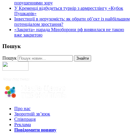
порушеннями зору
У Кременці відбудеться турнір з армрестлінгу «Кубок
Пушкарів»
Інвестиції в нерухомість: як обрати об’єкт із найбільшим
потенціалом зростання?
«Закрита» нарада Міноборони рф виявилася не такою
вже закритою
Пошук
Пошук
Знайти
Про нас
Зворотній зв’язок
Співпраця
Реклама
Повідомити новину