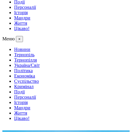
Події
Персоналії
Історія
Мандри
Життя
Цікаво!
Меню
×
Новини
Тернопіль
Тернопілля
Україна/Світ
Політика
Економіка
Суспільство
Кримінал
Події
Персоналії
Історія
Мандри
Життя
Цікаво!