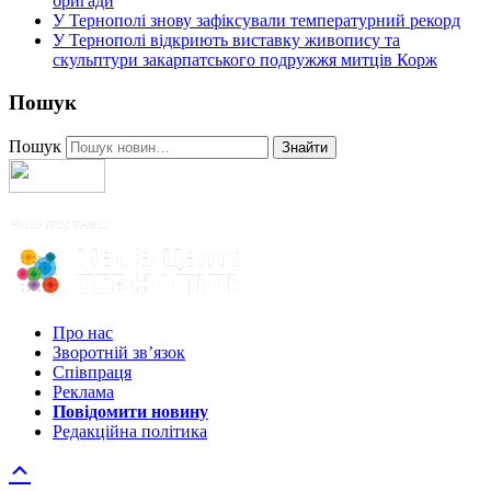
бригади
У Тернополі знову зафіксували температурний рекорд
У Тернополі відкриють виставку живопису та
скульптури закарпатського подружжя митців Корж
Пошук
Пошук
Знайти
Про нас
Зворотній зв’язок
Співпраця
Реклама
Повідомити новину
Редакційна політика