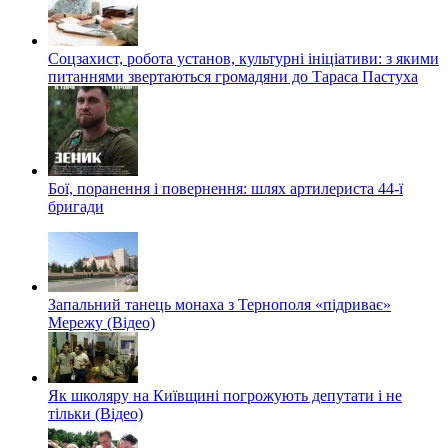
Соцзахист, робота установ, культурні ініціативи: з якими
питаннями звертаються громадяни до Тараса Пастуха
Бої, поранення і повернення: шлях артилериста 44-ї
бригади
Запальний танець монаха з Тернополя «підриває»
Мережу (Відео)
Як школяру на Київщині погрожують депутати і не
тільки (Відео)