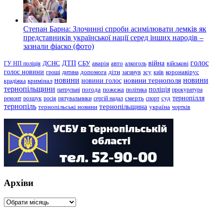
Степан Барна: Злочинні спроби асимілювати лемків як
представників української нації серед інших народів –
зазнали фіаско (фото)
голос
війна
ДТП
ГУ НП поліція
ДСНС
СБУ
аварія
авто
алкоголь
військові
голос новини
зсу
гроші
дитина
допомога
діти
загинув
київ
коронавірус
новини
новини тернополя
новини
новини голос
кримінал
крадіжка
тернопільщини
поліція
патрульні
погода
пожежа
політика
прокуратура
тернопілля
суд
ремонт
розшук
росія
рятувальники
сергій надал
смерть
спорт
тернопіль
тернопільщина
україна
тернопільські новини
чортків
Архіви
Архіви