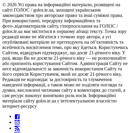
© 2026 Усі права на інформаційні матеріали, розміщені на
сайті ГОЛОС / golos.te.ua, захищені українським
законодавством про авторське право та інші суміжні права.
При використанні, передруку інформаційних та
фото-,відеоматеріалів сайту, гіперпосилання на ГОЛОС /
golos.te.ua має міститися в першому абзаці тексту. Точка зору
редакції може не збігатися з точкою зору автора, а усі
опубліковані матеріали не претендують на об’єктивність та
всебічність висвітлення теми, про яку йдеться. Користуючись
Сайтом, відвідувач підтверджує, що досяг 21-річного віку. У
разі, якщо Ви не досягли 21-річного віку — не розпочинайте
або припиніть користування Сайтом. Адміністрація Сайту не
несе відповідальності за законність використання Сайту та
його сервісів Користувачем, який не досяг 21-річного віку.
Редакція не відповідає за достовірність та тлумачення
наведеної інформації, а також може не поділяти погляди та
думки, висловлені читачами сайту в коментарях до статей, а
сам ресурс виконує винятково роль носія. Інформаційні
матеріали сайту golos.te.ua є інтелектуальною власністю
інтернет-ресурсу