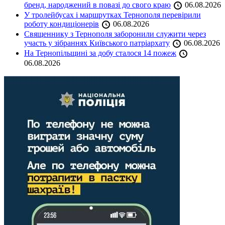
бренд, народжений в повазі до свого краю
06.08.2026
У тролейбусах і маршрутках Тернополя перевірили
роботу кондиціонерів
06.08.2026
Священнику з Тернополя заборонили служити через
участь у зібраннях Київського патріархату
06.08.2026
На Тернопільщині за добу сталося 14 пожеж
06.08.2026