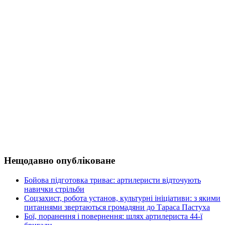
Нещодавно опубліковане
Бойова підготовка триває: артилеристи відточують
навички стрільби
Соцзахист, робота установ, культурні ініціативи: з якими
питаннями звертаються громадяни до Тараса Пастуха
Бої, поранення і повернення: шлях артилериста 44-ї