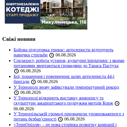
Свіжі новини
Бойова підготовка триває: артилеристи відточують
навички стрільби
06.08.2026
Соцзахист, робота установ, культурні ініціативи: з якими
питаннями звертаються громадяни до Тараса Пастуха
06.08.2026
Бої, поранення і повернення: шлях артилериста 44-ї
бригади
06.08.2026
У Тернополі знову зафіксували температурний рекорд
06.08.2026
У Тернополі відкриють виставку живопису та
скульптури закарпатського подружжя митців Корж
06.08.2026
У Тернопільській громаді призначили уповноваженого з
питань безбар’єрності
06.08.2026
«ТернОпілля» – це нова сторінка розвитку компанії і