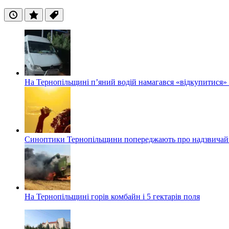
Останні
Популярні
Теги
На Тернопільщині п’яний водій намагався «відкупитися» в
Синоптики Тернопільщини попереджають про надзвичайн
На Тернопільщині горів комбайн і 5 гектарів поля