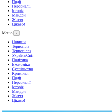
Події
Персоналії
Історія
Мандри
Життя
Цікаво!
Меню
×
Новини
Тернопіль
Тернопілля
Україна/Світ
Політика
Економіка
Суспільство
Кримінал
Події
Персоналії
Історія
Мандри
Життя
Цікаво!