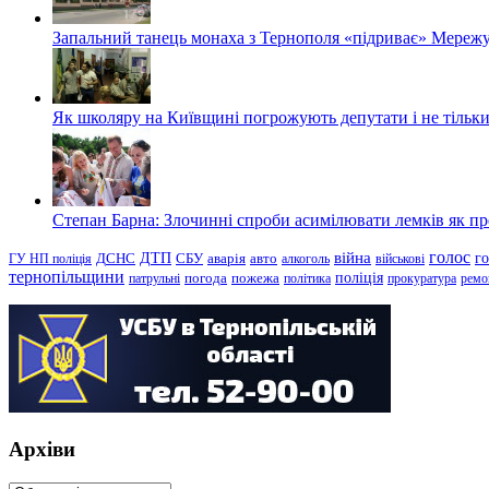
Запальний танець монаха з Тернополя «підриває» Мережу
Як школяру на Київщині погрожують депутати і не тільки
Степан Барна: Злочинні спроби асимілювати лемків як пред
голос
війна
г
ДТП
ГУ НП поліція
ДСНС
СБУ
аварія
авто
алкоголь
військові
тернопільщини
поліція
патрульні
погода
пожежа
політика
прокуратура
ремо
Архіви