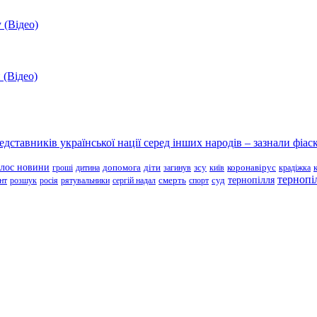
 (Відео)
 (Відео)
ставників української нації серед інших народів – зазнали фіаск
олос новини
зсу
гроші
дитина
допомога
діти
загинув
київ
коронавірус
крадіжка
тернопі
тернопілля
суд
нт
розшук
росія
рятувальники
сергій надал
смерть
спорт