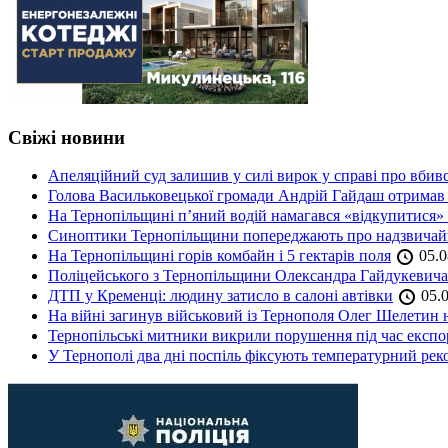
Свіжі новини
Апеляційний суд залишив у силі вирок у справі про вбив
Голова Васильковецької громади Андрій Гайдаш отримав
На Тернопільщині п’яний водій намагався «відкупитися» в
Синоптики Тернопільщини попереджають про надзвичайн
На Тернопільщині горів комбайн і 5 гектарів поля
05.0
Поліцейського з Тернопільщини Олександра Гайдукевича 
ДТП у Кременці: людину затисло в салоні автівки
05.0
На війні загинув військовий із Тернополя Олег Шелетин 
Тернопільські митники викрили порушення під час експор
У Тернополі два дні поспіль фіксують температурний рек