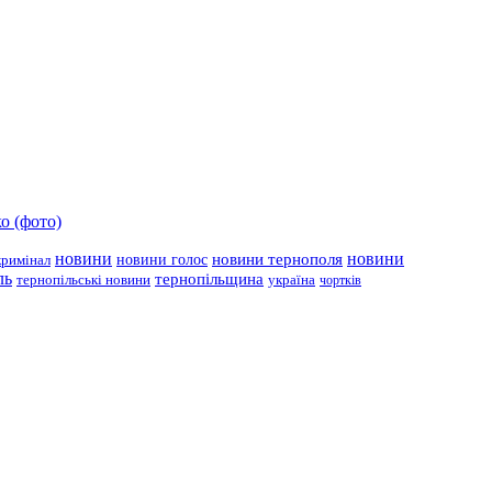
о (фото)
новини
новини тернополя
новини
новини голос
кримінал
ль
тернопільщина
україна
тернопільські новини
чортків