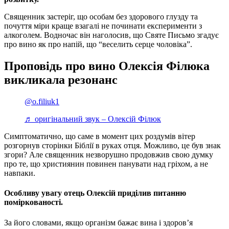
Священник застеріг, що особам без здорового глузду та
почуття міри краще взагалі не починати експерименти з
алкоголем. Водночас він наголосив, що Святе Письмо згадує
про вино як про напій, що “веселить серце чоловіка”.
Проповідь про вино Олексія Філюка
викликала резонанс
@o.filiuk1
♬ оригінальний звук – Олексій Філюк
Симптоматично, що саме в момент цих роздумів вітер
розгорнув сторінки Біблії в руках отця. Можливо, це був знак
згори? Але священник незворушно продовжив свою думку
про те, що християнин повинен панувати над гріхом, а не
навпаки.
Особливу увагу отець Олексій приділив питанню
поміркованості.
За його словами, якщо організм бажає вина і здоров’я