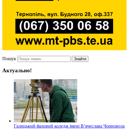
Пошук
Знайти
Актуально!
Галицький фаховий коледж імені В’ячеслава Чорновола