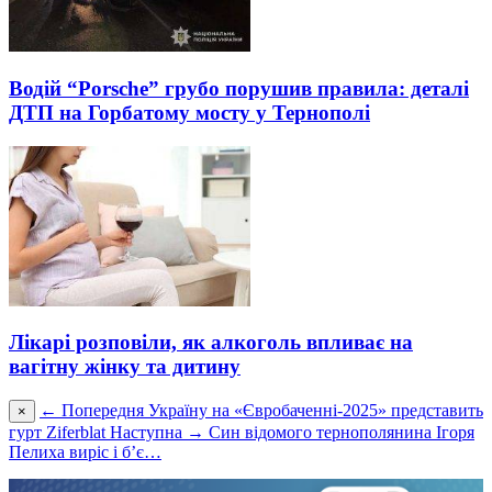
Водій “Porsche” грубо порушив правила: деталі
ДТП на Горбатому мосту у Тернополі
Лікарі розповіли, як алкоголь впливає на
вагітну жінку та дитину
← Попередня
Україну на «Євробаченні-2025» представить
×
гурт Ziferblat
Наступна →
Син відомого тернополянина Ігоря
Пелиха виріс і б’є…