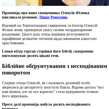
Проповідь про вино священника Олексія Філюка
викликала резонанс.
Пише Ровесник
.
Відомий на Тернопільщині священник та блогер Олексій
Філюк знову привернув увагу своїми неординарними
роздумами. Цього разу отець вирішив розтлумачити
парафіянам делікатне питання щодо вживання алкоголю
християнами.
І поки вітер гортав сторінки його Біблії, священник
виголошував досить цікаві тези.
Біблійне обґрунтування з несподіваним
поворотом
Спершу отець Олексій, як і належить духовній особі,
звернувся до авторитету апостола Павла. Відома цитата “все
нам можна, але не все корисно” стала відправною точкою
його міркувань.
Проте далі проповідь набула досить несподіваного
розвитку.