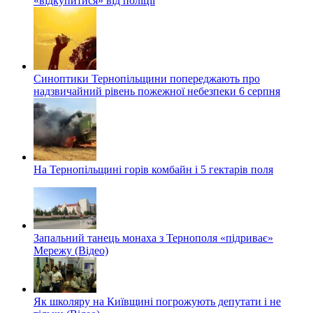
«відкупитися» від поліції
Синоптики Тернопільщини попереджають про
надзвичайний рівень пожежної небезпеки 6 серпня
На Тернопільщині горів комбайн і 5 гектарів поля
Запальний танець монаха з Тернополя «підриває»
Мережу (Відео)
Як школяру на Київщині погрожують депутати і не