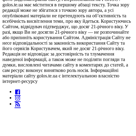
golos.te.ua має міститися в першому абзаці тексту. Точка зору
редакції може не збігатися з точкою зору автора, а усі
опубліковані матеріали не претендують на об’єктивність та
всебічність висвітлення теми, про яку йдеться. Користуючись
Сайтом, відвідувач підтверджує, що досяг 21-річного віку. У
разі, якщо Ви не досягли 21-річного віку — не розпочинайте
або припиніть користування Сайтом. Адміністрація Сайту не
несе відповідальності за законність використання Сайту та
його сервісів Користувачем, який не досяг 21-річного віку.
Редакція не відповідає за достовірність та тлумачення
наведеної інформації, а також може не поділяти погляди та
думки, висловлені читачами сайту в коментарях до статей, а
сам ресурс виконує винятково роль носія. Інформаційні
матеріали сайту golos.te.ua є інтелектуальною власністю
інтернет-ресурсу