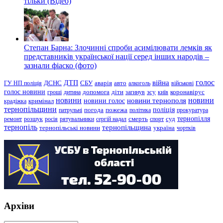
тільки (Відео)
Степан Барна: Злочинні спроби асимілювати лемків як
представників української нації серед інших народів –
зазнали фіаско (фото)
голос
війна
ДТП
ГУ НП поліція
ДСНС
СБУ
аварія
авто
алкоголь
військові
голос новини
зсу
гроші
дитина
допомога
діти
загинув
київ
коронавірус
новини
новини тернополя
новини
новини голос
кримінал
крадіжка
тернопільщини
поліція
патрульні
погода
пожежа
політика
прокуратура
тернопілля
суд
ремонт
розшук
росія
рятувальники
сергій надал
смерть
спорт
тернопіль
тернопільщина
україна
тернопільські новини
чортків
Архіви