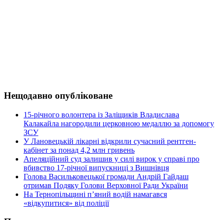
Нещодавно опубліковане
15-річного волонтера із Заліщиків Владислава
Калакайла нагородили церковною медаллю за допомогу
ЗСУ
У Лановецькій лікарні відкрили сучасний рентген-
кабінет за понад 4,2 млн гривень
Апеляційний суд залишив у силі вирок у справі про
вбивство 17-річної випускниці з Вишнівця
Голова Васильковецької громади Андрій Гайдаш
отримав Подяку Голови Верховної Ради України
На Тернопільщині п’яний водій намагався
«відкупитися» від поліції