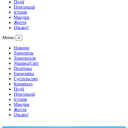
Події
Персоналії
Історія
Мандри
Життя
Цікаво!
Меню
×
Новини
Тернопіль
Тернопілля
Україна/Світ
Політика
Економіка
Суспільство
Кримінал
Події
Персоналії
Історія
Мандри
Життя
Цікаво!