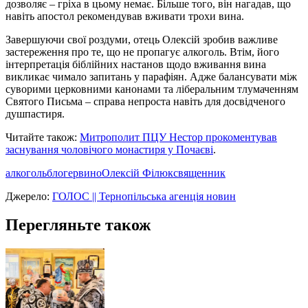
дозволяє – гріха в цьому немає. Більше того, він нагадав, що
навіть апостол рекомендував вживати трохи вина.
Завершуючи свої роздуми, отець Олексій зробив важливе
застереження про те, що не пропагує алкоголь. Втім, його
інтерпретація біблійних настанов щодо вживання вина
викликає чимало запитань у парафіян. Адже балансувати між
суворими церковними канонами та ліберальним тлумаченням
Святого Письма – справа непроста навіть для досвідченого
душпастиря.
Читайте також:
Митрополит ПЦУ Нестор прокоментував
заснування чоловічого монастиря у Почаєві
.
алкоголь
блогер
вино
Олексій Філюк
священник
Джерело:
ГОЛОС || Тернопільська агенція новин
Перегляньте також