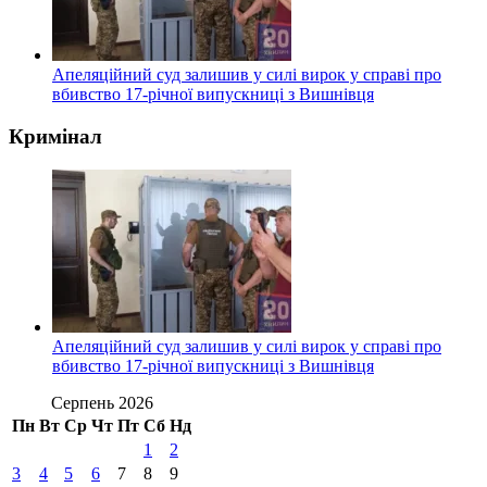
Апеляційний суд залишив у силі вирок у справі про
вбивство 17-річної випускниці з Вишнівця
Кримінал
Апеляційний суд залишив у силі вирок у справі про
вбивство 17-річної випускниці з Вишнівця
Серпень 2026
Пн
Вт
Ср
Чт
Пт
Сб
Нд
1
2
3
4
5
6
7
8
9