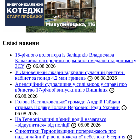
Свіжі новини
15-річного волонтера із Заліщиків Владислава
Калакайла нагородили церковною медаллю за допомогу
ЗСУ
06.08.2026
У Лановецькій лікарні відкрили сучасний рентген-
кабінет за понад 4,2 млн гривень
06.08.2026
Апеляційний суд залишив у силі вирок у справі про
вбивство 17-річної випускниці з Вишнівця
06.08.2026
Голова Васильковецької громади Андрій Гайдаш
отримав Подяку Голови Верховної Ради України
06.08.2026
На Тернопільщині п’яний водій намагався
«відкупитися» від поліції
05.08.2026
Синоптики Тернопільщини попереджають про
надзвичайний рівень пожежної небезпеки 6 серпня