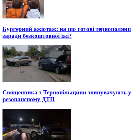
Бургерний ажіотаж: на що готові тернополяни
заради безкоштовної їжі?
Священника з Тернопільщини звинувачують у
резонансному ДТП