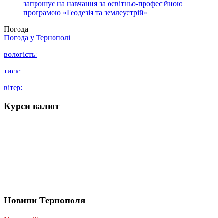
запрошує на навчання за освітньо-професійною
програмою «Геодезія та землеустрій»
Погода
Погода у
Тернополі
вологість:
тиск:
вітер:
Курси валют
Новини Тернополя