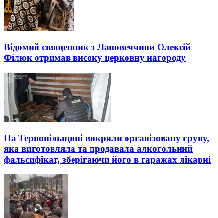
Відомий священник з Лановеччини Олексій
Філюк отримав високу церковну нагороду
На Тернопільщині викрили організовану групу,
яка виготовляла та продавала алкогольний
фальсифікат, зберігаючи його в гаражах лікарні