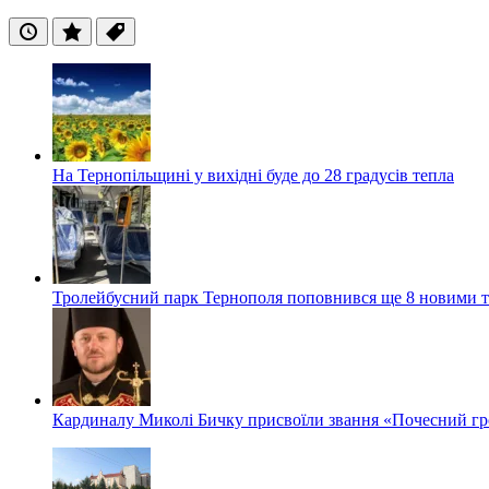
Останні
Популярні
Теги
На Тернопільщині у вихідні буде до 28 градусів тепла
Тролейбусний парк Тернополя поповнився ще 8 новими 
Кардиналу Миколі Бичку присвоїли звання «Почесний гр