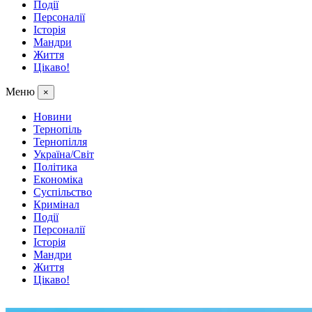
Події
Персоналії
Історія
Мандри
Життя
Цікаво!
Меню
×
Новини
Тернопіль
Тернопілля
Україна/Світ
Політика
Економіка
Суспільство
Кримінал
Події
Персоналії
Історія
Мандри
Життя
Цікаво!