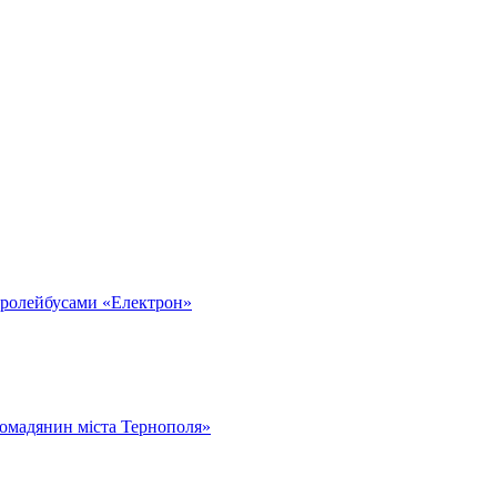
тролейбусами «Електрон»
омадянин міста Тернополя»