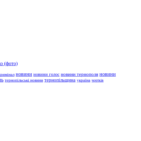
о (фото)
новини
новини тернополя
новини
новини голос
кримінал
ль
тернопільщина
україна
тернопільські новини
чортків