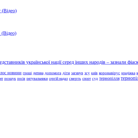
 (Відео)
 (Відео)
ставників української нації серед інших народів – зазнали фіаск
олос новини
зсу
гроші
дитина
допомога
діти
загинув
київ
коронавірус
крадіжка
тернопі
тернопілля
суд
нт
розшук
росія
рятувальники
сергій надал
смерть
спорт