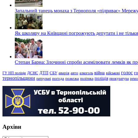
Запальний танець монаха з Тернополя «підриває» Мережу
Як школяру на Київщині погрожують депутати і не тільки
Степан Барна: Злочинні спроби асимілювати лемків як пред
голос
війна
г
ДТП
ГУ НП поліція
ДСНС
СБУ
аварія
авто
алкоголь
військові
тернопільщини
поліція
патрульні
погода
пожежа
політика
прокуратура
ремо
Архіви