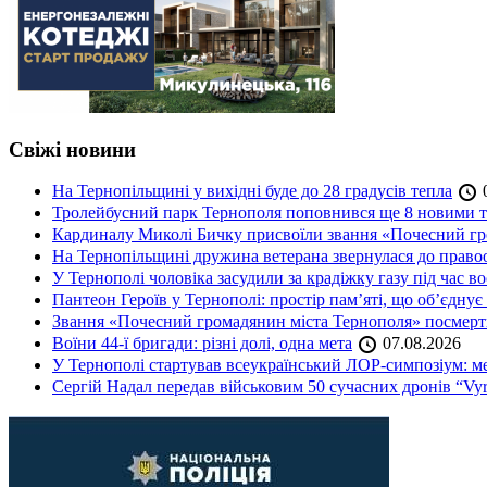
Свіжі новини
На Тернопільщині у вихідні буде до 28 градусів тепла
0
Тролейбусний парк Тернополя поповнився ще 8 новими 
Кардиналу Миколі Бичку присвоїли звання «Почесний гр
На Тернопільщині дружина ветерана звернулася до правоох
У Тернополі чоловіка засудили за крадіжку газу під час в
Пантеон Героїв у Тернополі: простір пам’яті, що об’єднує
Звання «Почесний громадянин міста Тернополя» посмерт
Воїни 44-ї бригади: різні долі, одна мета
07.08.2026
У Тернополі стартував всеукраїнський ЛОР-симпозіум: ме
Сергій Надал передав військовим 50 сучасних дронів “Vyr