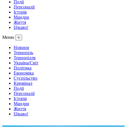
Події
Персоналії
Історія
Мандри
Життя
Цікаво!
Меню
×
Новини
Тернопіль
Тернопілля
Україна/Світ
Політика
Економіка
Суспільство
Кримінал
Події
Персоналії
Історія
Мандри
Життя
Цікаво!