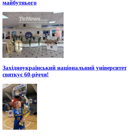
майбутнього
Західноукраїнський національний університет
святкує 60-річчя!