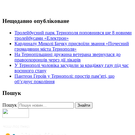
Нещодавно опубліковане
Тролейбусний парк Тернополя поповнився ще 8 новими
тролейбусами «Електрон»
Кардиналу Миколі Бичку присвоїли звання «Почесний
громадянин міста Тернополя»
На Тернопільщині дружина ветерана звернулася до
правоохоронців через дії лікарів
У Тернополі чоловіка засудили за крадіжку газу під час
воєнного стану
Пантеон Героїв у Тернополі: простір пам’яті, що
об’єднує покоління
Пошук
Пошук
Знайти