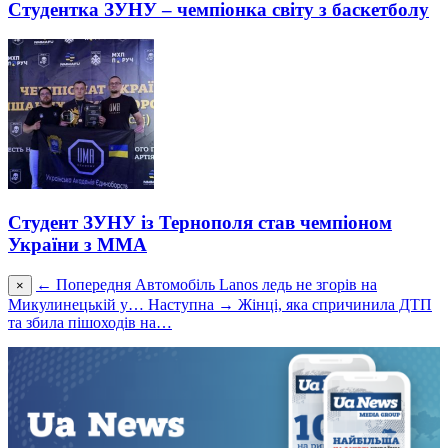
Студентка ЗУНУ – чемпіонка світу з баскетболу
Студент ЗУНУ із Тернополя став чемпіоном
України з ММА
← Попередня
Автомобіль Lanos ледь не згорів на
×
Микулинецькій у…
Наступна →
Жінці, яка спричинила ДТП
та збила пішоходів на…