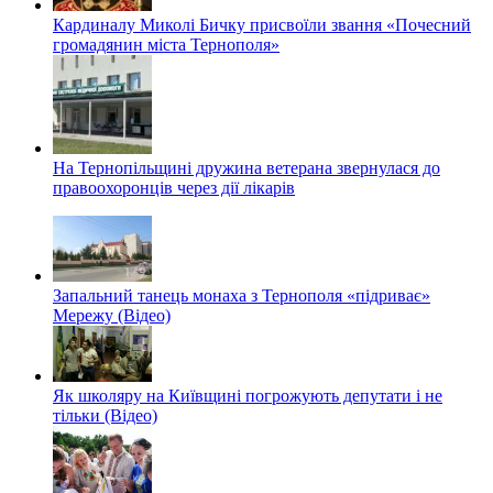
Кардиналу Миколі Бичку присвоїли звання «Почесний
громадянин міста Тернополя»
На Тернопільщині дружина ветерана звернулася до
правоохоронців через дії лікарів
Запальний танець монаха з Тернополя «підриває»
Мережу (Відео)
Як школяру на Київщині погрожують депутати і не
тільки (Відео)