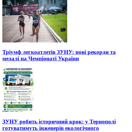
Тріумф легкоатлетів ЗУНУ: нові рекорди та
медалі на Чемпіонаті України
ЗУНУ робить історичний крок: у Тернополі
готуватимуть інженерів екологічного