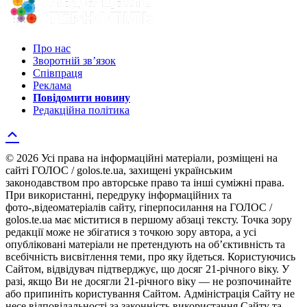
Про нас
Зворотній зв’язок
Співпраця
Реклама
Повідомити новину
Редакційна політика
© 2026 Усі права на інформаційні матеріали, розміщені на
сайті ГОЛОС / golos.te.ua, захищені українським
законодавством про авторське право та інші суміжні права.
При використанні, передруку інформаційних та
фото-,відеоматеріалів сайту, гіперпосилання на ГОЛОС /
golos.te.ua має міститися в першому абзаці тексту. Точка зору
редакції може не збігатися з точкою зору автора, а усі
опубліковані матеріали не претендують на об’єктивність та
всебічність висвітлення теми, про яку йдеться. Користуючись
Сайтом, відвідувач підтверджує, що досяг 21-річного віку. У
разі, якщо Ви не досягли 21-річного віку — не розпочинайте
або припиніть користування Сайтом. Адміністрація Сайту не
несе відповідальності за законність використання Сайту та