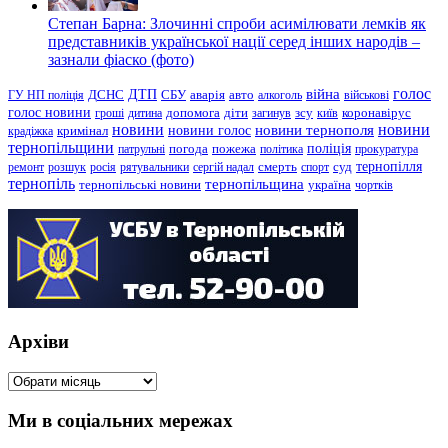
Степан Барна: Злочинні спроби асимілювати лемків як
представників української нації серед інших народів –
зазнали фіаско (фото)
голос
війна
ДТП
ГУ НП поліція
ДСНС
СБУ
аварія
авто
алкоголь
військові
голос новини
зсу
гроші
дитина
допомога
діти
загинув
київ
коронавірус
новини
новини тернополя
новини
новини голос
кримінал
крадіжка
тернопільщини
поліція
патрульні
погода
пожежа
політика
прокуратура
тернопілля
суд
ремонт
розшук
росія
рятувальники
сергій надал
смерть
спорт
тернопіль
тернопільщина
україна
тернопільські новини
чортків
Архіви
Архіви
Ми в соціальних мережах