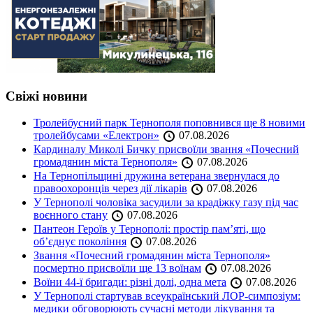
Свіжі новини
Тролейбусний парк Тернополя поповнився ще 8 новими
тролейбусами «Електрон»
07.08.2026
Кардиналу Миколі Бичку присвоїли звання «Почесний
громадянин міста Тернополя»
07.08.2026
На Тернопільщині дружина ветерана звернулася до
правоохоронців через дії лікарів
07.08.2026
У Тернополі чоловіка засудили за крадіжку газу під час
воєнного стану
07.08.2026
Пантеон Героїв у Тернополі: простір пам’яті, що
об’єднує покоління
07.08.2026
Звання «Почесний громадянин міста Тернополя»
посмертно присвоїли ще 13 воїнам
07.08.2026
Воїни 44-ї бригади: різні долі, одна мета
07.08.2026
У Тернополі стартував всеукраїнський ЛОР-симпозіум:
медики обговорюють сучасні методи лікування та