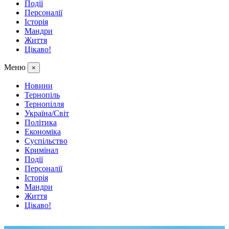
Події
Персоналії
Історія
Мандри
Життя
Цікаво!
Меню
×
Новини
Тернопіль
Тернопілля
Україна/Світ
Політика
Економіка
Суспільство
Кримінал
Події
Персоналії
Історія
Мандри
Життя
Цікаво!