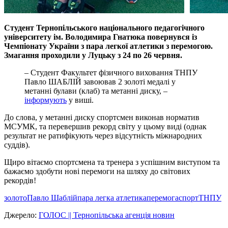
Студент Тернопільського національного педагогічного
університету ім. Володимира Гнатюка повернувся із
Чемпіонату України з пара легкої атлетики з перемогою.
Змагання проходили у Луцьку з 24 по 26 червня.
– Студент Факультет фізичного виховання ТНПУ
Павло ШАБЛІЙ завоював 2 золоті медалі у
метанні булави (клаб) та метанні диску, –
інформують
у виші.
До слова, у метанні диску спортсмен виконав норматив
МСУМК, та перевершив рекорд світу у цьому виді (однак
результат не ратифікують через відсутність міжнародних
суддів).
Щиро вітаємо спортсмена та тренера з успішним виступом та
бажаємо здобути нові перемоги на шляху до світових
рекордів!
золото
Павло Шаблій
пара легка атлетика
перемога
спорт
ТНПУ
Джерело:
ГОЛОС || Тернопільська агенція новин