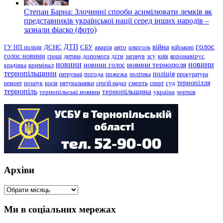
Степан Барна: Злочинні спроби асимілювати лемків як
представників української нації серед інших народів –
зазнали фіаско (фото)
голос
війна
ДТП
ГУ НП поліція
ДСНС
СБУ
аварія
авто
алкоголь
військові
голос новини
зсу
гроші
дитина
допомога
діти
загинув
київ
коронавірус
новини
новини тернополя
новини
новини голос
кримінал
крадіжка
тернопільщини
поліція
патрульні
погода
пожежа
політика
прокуратура
тернопілля
суд
ремонт
розшук
росія
рятувальники
сергій надал
смерть
спорт
тернопіль
тернопільщина
україна
тернопільські новини
чортків
Архіви
Архіви
Ми в соціальних мережах