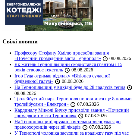
Свіжі новини
Професору Стефану Хмілю присвоїли звання
«Почесний громадянин міста Тернополя»
08.08.2026
Як житель Тернопільщини скористався грантом і 15
років створює текстиль
08.08.2026
Ігор Гуда отримав відзнаку «Візіонер сучасної
будівельної галузі»
08.08.2026
На Тернопільщині у вихідні буде до 28 градусів тепла
08.08.2026
Тролейбусний парк Тернополя поповнився ще 8 новими
тролейбусами «Електрон»
07.08.2026
Кардиналу Миколі Бичку присвоїли звання «Почесний
громадянин міста Тернополя»
07.08.2026
На Тернопільщині дружина ветерана звернулася до
правоохоронців через дії лікарів
07.08.2026
У Тернополі чоловіка засудили за крадіжку газу під час