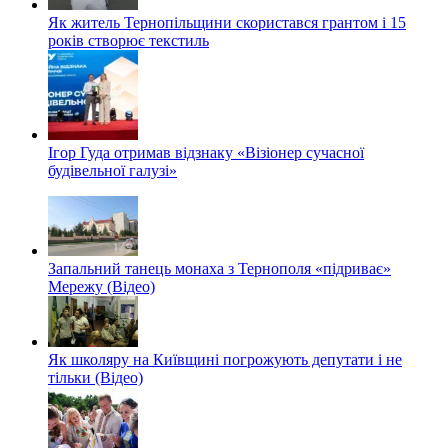
Як житель Тернопільщини скористався грантом і 15
років створює текстиль
Ігор Гуда отримав відзнаку «Візіонер сучасної
будівельної галузі»
Запальний танець монаха з Тернополя «підриває»
Мережу (Відео)
Як школяру на Київщині погрожують депутати і не
тільки (Відео)