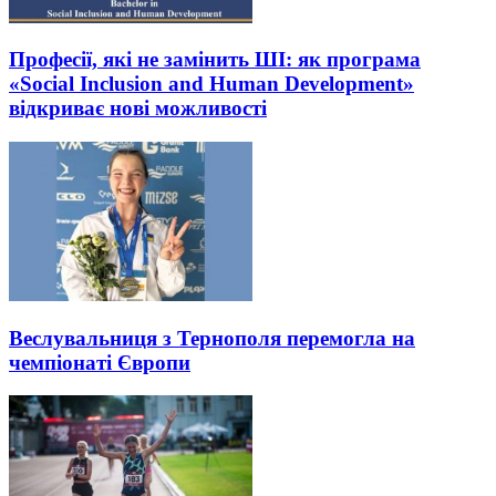
Професії, які не замінить ШІ: як програма
«Social Inclusion and Human Development»
відкриває нові можливості
Веслувальниця з Тернополя перемогла на
чемпіонаті Європи