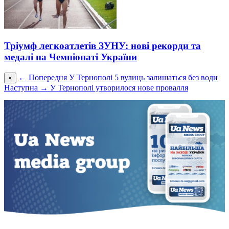
Тріумф легкоатлетів ЗУНУ: нові рекорди та
медалі на Чемпіонаті України
← Попередня
У Тернополі 5 вулиць залишаться без води
×
Наступна →
У Тернополі утворилося нове провалля