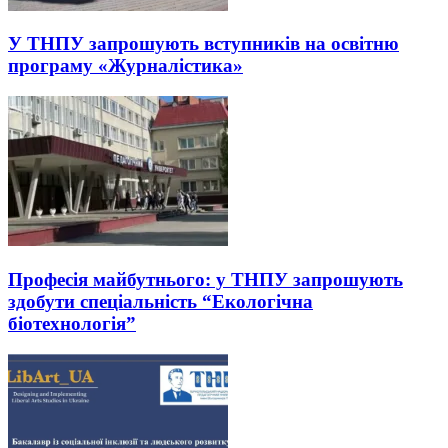
У ТНПУ запрошують вступників на освітню
програму «Журналістика»
Професія майбутнього: у ТНПУ запрошують
здобути спеціальність “Екологічна
біотехнологія”