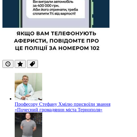
Останні
Популярні
Теги
Професору Стефану Хмілю присвоїли звання
«Почесний громадянин міста Тернополя»