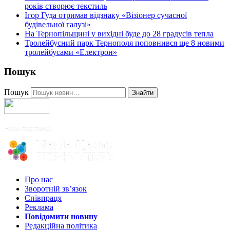
років створює текстиль
Ігор Гуда отримав відзнаку «Візіонер сучасної
будівельної галузі»
На Тернопільщині у вихідні буде до 28 градусів тепла
Тролейбусний парк Тернополя поповнився ще 8 новими
тролейбусами «Електрон»
Пошук
Пошук
Знайти
Про нас
Зворотній зв’язок
Співпраця
Реклама
Повідомити новину
Редакційна політика