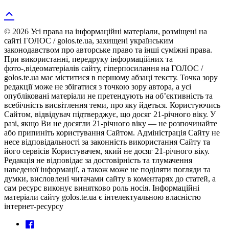
© 2026 Усі права на інформаційні матеріали, розміщені на
сайті ГОЛОС / golos.te.ua, захищені українським
законодавством про авторське право та інші суміжні права.
При використанні, передруку інформаційних та
фото-,відеоматеріалів сайту, гіперпосилання на ГОЛОС /
golos.te.ua має міститися в першому абзаці тексту. Точка зору
редакції може не збігатися з точкою зору автора, а усі
опубліковані матеріали не претендують на об’єктивність та
всебічність висвітлення теми, про яку йдеться. Користуючись
Сайтом, відвідувач підтверджує, що досяг 21-річного віку. У
разі, якщо Ви не досягли 21-річного віку — не розпочинайте
або припиніть користування Сайтом. Адміністрація Сайту не
несе відповідальності за законність використання Сайту та
його сервісів Користувачем, який не досяг 21-річного віку.
Редакція не відповідає за достовірність та тлумачення
наведеної інформації, а також може не поділяти погляди та
думки, висловлені читачами сайту в коментарях до статей, а
сам ресурс виконує винятково роль носія. Інформаційні
матеріали сайту golos.te.ua є інтелектуальною власністю
інтернет-ресурсу