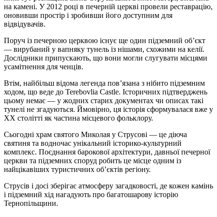
на камені. У 2012 році в печерній церкві провели реставрацію,
оновивши простір і зробивши його доступним для
відвідувачів.
Поруч із печерною церквою існує ще один підземний об’єкт
— вирубаний у вапняку тунель із нішами, схожими на келії.
Дослідники припускають, що вони могли слугувати місцями
усамітнення для ченців.
Втім, найбільш відома легенда пов’язана з нібито підземним
ходом, що веде до Terebovlia Castle. Історичних підтверджень
цьому немає — у жодних старих документах чи описах такі
тунелі не згадуються. Ймовірно, ця історія сформувалася вже у
XX столітті як частина місцевого фольклору.
Сьогодні храм святого Миколая у Струсові — це діюча
святиня та водночас унікальний історико-культурний
комплекс. Поєднання барокової архітектури, давньої печерної
церкви та підземних споруд робить це місце одним із
найцікавіших туристичних об’єктів регіону.
Струсів і досі зберігає атмосферу загадковості, де кожен камінь
і підземний хід нагадують про багатошарову історію
Тернопільщини.