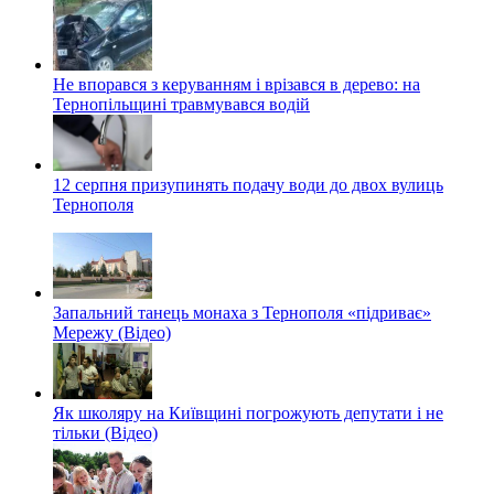
Не впорався з керуванням і врізався в дерево: на
Тернопільщині травмувався водій
12 серпня призупинять подачу води до двох вулиць
Тернополя
Запальний танець монаха з Тернополя «підриває»
Мережу (Відео)
Як школяру на Київщині погрожують депутати і не
тільки (Відео)