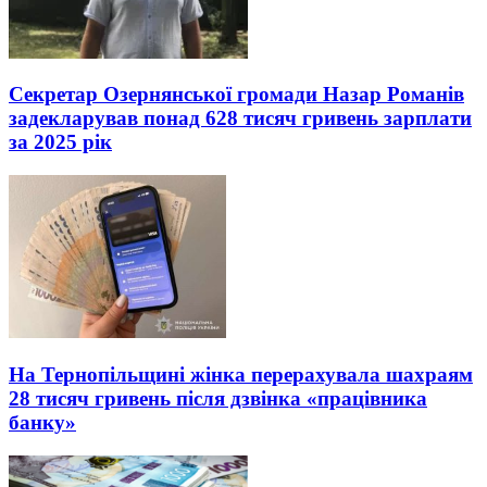
Секретар Озернянської громади Назар Романів
задекларував понад 628 тисяч гривень зарплати
за 2025 рік
На Тернопільщині жінка перерахувала шахраям
28 тисяч гривень після дзвінка «працівника
банку»