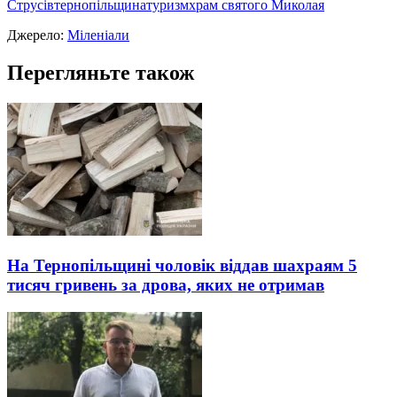
Струсів
тернопільщина
туризм
храм святого Миколая
Джерело:
Міленіали
Перегляньте також
На Тернопільщині чоловік віддав шахраям 5
тисяч гривень за дрова, яких не отримав