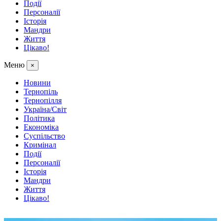
Події
Персоналії
Історія
Мандри
Життя
Цікаво!
Меню
×
Новини
Тернопіль
Тернопілля
Україна/Світ
Політика
Економіка
Суспільство
Кримінал
Події
Персоналії
Історія
Мандри
Життя
Цікаво!