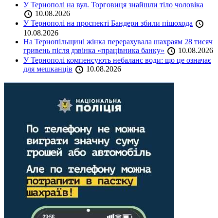
У Тернополі на вул. Торговиця знайшли тіло чоловіка
10.08.2026
У Тернополі на проспекті Бандери збили пішохода
10.08.2026
На Тернопільщині жінка перерахувала шахраям 28 тисяч
гривень після дзвінка «працівника банку»
10.08.2026
У Тернополі компенсують небаланс води: що це означає
для мешканців
10.08.2026