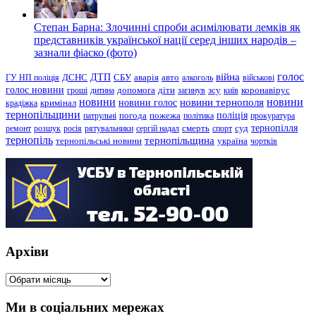
Степан Барна: Злочинні спроби асимілювати лемків як
представників української нації серед інших народів –
зазнали фіаско (фото)
голос
війна
ДТП
ГУ НП поліція
ДСНС
СБУ
аварія
авто
алкоголь
військові
голос новини
зсу
гроші
дитина
допомога
діти
загинув
київ
коронавірус
новини
новини тернополя
новини
новини голос
кримінал
крадіжка
тернопільщини
поліція
патрульні
погода
пожежа
політика
прокуратура
тернопілля
суд
ремонт
розшук
росія
рятувальники
сергій надал
смерть
спорт
тернопіль
тернопільщина
україна
тернопільські новини
чортків
Архіви
Архіви
Ми в соціальних мережах