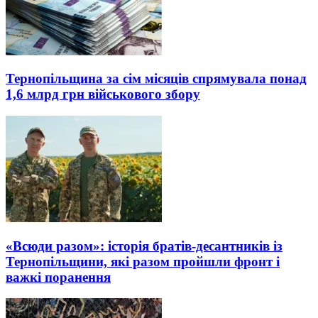
Тернопільщина за сім місяців спрямувала понад
1,6 млрд грн військового збору
«Всюди разом»: історія братів-десантників із
Тернопільщини, які разом пройшли фронт і
важкі поранення