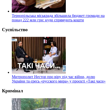
Тернопільська міськрада збільшила бюджет громади на
понад 222 млн грн: куди спрямують кошти
Суспільство
Митрополит Нестор про віру під час війни, долю
України та єресь «русского мира» у проєкті «Такі часи»
Кримінал