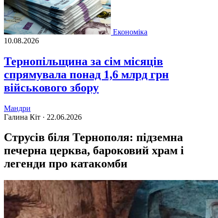
Економіка
10.08.2026
Тернопільщина за сім місяців
спрямувала понад 1,6 млрд грн
військового збору
Мандри
Галина Кіт ·
22.06.2026
Струсів біля Тернополя: підземна
печерна церква, бароковий храм і
легенди про катакомби