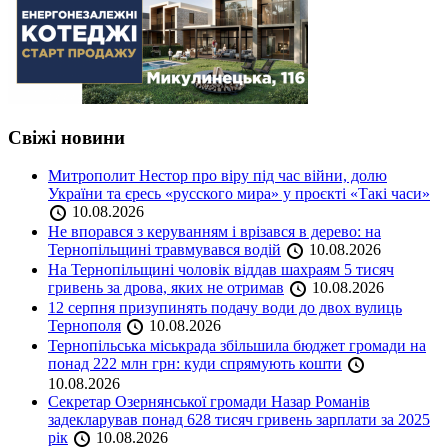
Свіжі новини
Митрополит Нестор про віру під час війни, долю
України та єресь «русского мира» у проєкті «Такі часи»
10.08.2026
Не впорався з керуванням і врізався в дерево: на
Тернопільщині травмувався водій
10.08.2026
На Тернопільщині чоловік віддав шахраям 5 тисяч
гривень за дрова, яких не отримав
10.08.2026
12 серпня призупинять подачу води до двох вулиць
Тернополя
10.08.2026
Тернопільська міськрада збільшила бюджет громади на
понад 222 млн грн: куди спрямують кошти
10.08.2026
Секретар Озернянської громади Назар Романів
задекларував понад 628 тисяч гривень зарплати за 2025
рік
10.08.2026