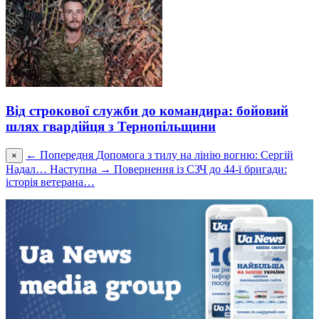
Від строкової служби до командира: бойовий
шлях гвардійця з Тернопільщини
← Попередня
Допомога з тилу на лінію вогню: Сергій
×
Надал…
Наступна →
Повернення із СЗЧ до 44-ї бригади:
історія ветерана…