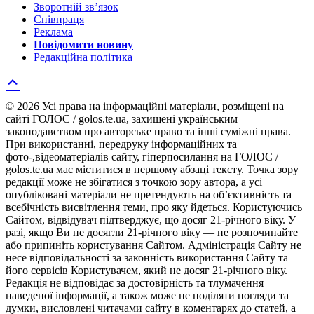
Зворотній зв’язок
Співпраця
Реклама
Повідомити новину
Редакційна політика
© 2026 Усі права на інформаційні матеріали, розміщені на
сайті ГОЛОС / golos.te.ua, захищені українським
законодавством про авторське право та інші суміжні права.
При використанні, передруку інформаційних та
фото-,відеоматеріалів сайту, гіперпосилання на ГОЛОС /
golos.te.ua має міститися в першому абзаці тексту. Точка зору
редакції може не збігатися з точкою зору автора, а усі
опубліковані матеріали не претендують на об’єктивність та
всебічність висвітлення теми, про яку йдеться. Користуючись
Сайтом, відвідувач підтверджує, що досяг 21-річного віку. У
разі, якщо Ви не досягли 21-річного віку — не розпочинайте
або припиніть користування Сайтом. Адміністрація Сайту не
несе відповідальності за законність використання Сайту та
його сервісів Користувачем, який не досяг 21-річного віку.
Редакція не відповідає за достовірність та тлумачення
наведеної інформації, а також може не поділяти погляди та
думки, висловлені читачами сайту в коментарях до статей, а