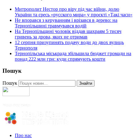
Митрополит Нестор про віру під час війни, долю
України та єресь «русского мира» у проєкті «Такі часи»
Не впорався з керуванням і врізався в дерево: на
Тернопільщині травмувався водій
На Тернопільщині чоловік віддав шахраям 5 тисяч
гривень за дрова, яких не отримав
12 серпня призупинять подачу води до двох вулиць
Тернополя
Тернопільська міськрада збільшила бюджет громади на
понад 222 млн грн: куди спрямують кошти
Пошук
Пошук
Знайти
Про нас