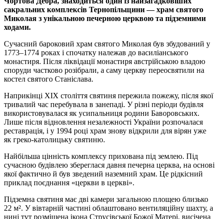
Чортова Дебра, знаходиться один із найзагадковіших
сакральних комплексів Тернопільщини — храм святого
Миколая з унікальною печерною церквою та підземними
ходами.
Сучасний бароковий храм святого Миколая був збудований у
1773–1774 роках і спочатку належав до василіанського
монастиря. Після ліквідації монастиря австрійською владою
споруди частково розібрали, а саму церкву переосвятили на
костел святого Станіслава.
Наприкінці XIX століття святиня пережила пожежу, після якої
тривалий час перебувала в занепаді. У різні періоди будівля
використовувалася як усипальниця родини Баворовських.
Лише після відновлення незалежності України розпочалася
реставрація, і у 1994 році храм знову відкрили для вірян уже
як греко-католицьку святиню.
Найбільша цінність комплексу прихована під землею. Під
сучасною будівлею збереглася давня печерна церква, на основі
якої фактично й був зведений наземний храм. Це рідкісний
приклад поєднання «церкви в церкві».
Підземна святиня має дві камери загальною площею близько
22 м². У вівтарній частині облаштовано вентиляційну шахту, а
нині тут розміщена ікона Струсівської Божої Матері, висічена