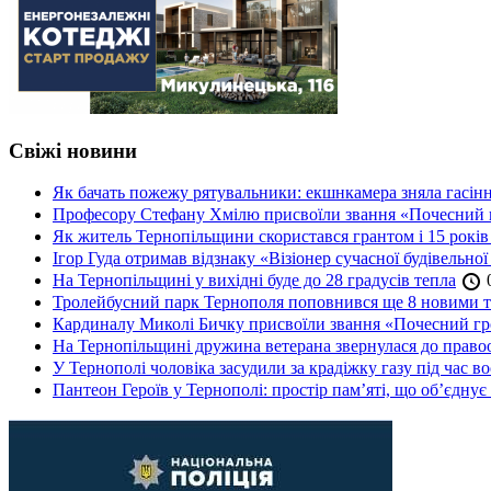
Свіжі новини
Як бачать пожежу рятувальники: екшнкамера зняла гасін
Професору Стефану Хмілю присвоїли звання «Почесний 
Як житель Тернопільщини скористався грантом і 15 років
Ігор Гуда отримав відзнаку «Візіонер сучасної будівельної
На Тернопільщині у вихідні буде до 28 градусів тепла
0
Тролейбусний парк Тернополя поповнився ще 8 новими 
Кардиналу Миколі Бичку присвоїли звання «Почесний гр
На Тернопільщині дружина ветерана звернулася до правоох
У Тернополі чоловіка засудили за крадіжку газу під час в
Пантеон Героїв у Тернополі: простір пам’яті, що об’єднує