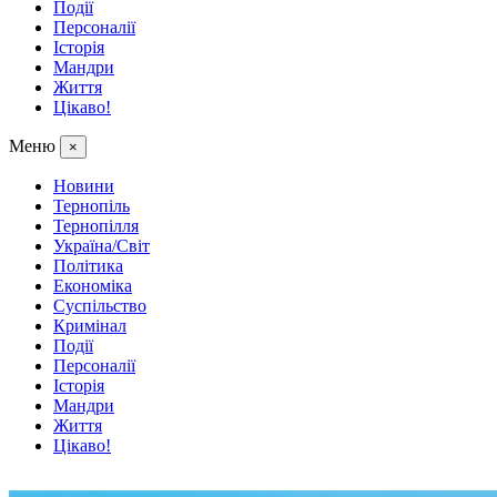
Події
Персоналії
Історія
Мандри
Життя
Цікаво!
Меню
×
Новини
Тернопіль
Тернопілля
Україна/Світ
Політика
Економіка
Суспільство
Кримінал
Події
Персоналії
Історія
Мандри
Життя
Цікаво!