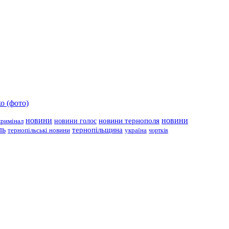
о (фото)
новини
новини тернополя
новини
новини голос
кримінал
ль
тернопільщина
україна
тернопільські новини
чортків