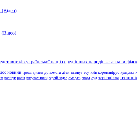
 (Відео)
 (Відео)
ставників української нації серед інших народів – зазнали фіаск
олос новини
зсу
гроші
дитина
допомога
діти
загинув
київ
коронавірус
крадіжка
тернопі
тернопілля
суд
нт
розшук
росія
рятувальники
сергій надал
смерть
спорт