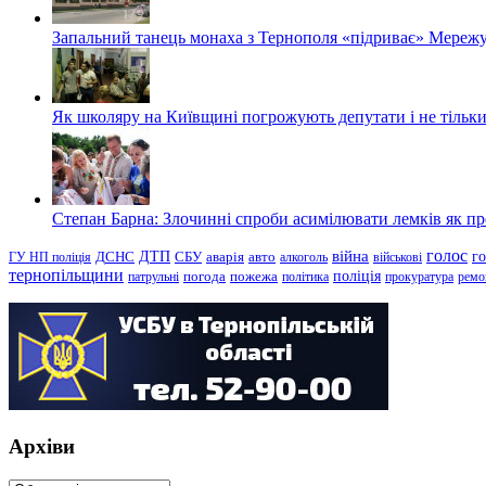
Запальний танець монаха з Тернополя «підриває» Мережу
Як школяру на Київщині погрожують депутати і не тільки
Степан Барна: Злочинні спроби асимілювати лемків як пред
голос
війна
г
ДТП
ГУ НП поліція
ДСНС
СБУ
аварія
авто
алкоголь
військові
тернопільщини
поліція
патрульні
погода
пожежа
політика
прокуратура
ремо
Архіви