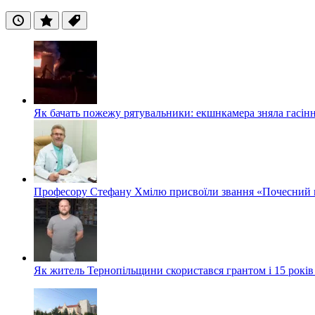
Останні
Популярні
Теги
Як бачать пожежу рятувальники: екшнкамера зняла гасін
Професору Стефану Хмілю присвоїли звання «Почесний 
Як житель Тернопільщини скористався грантом і 15 років