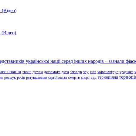
 (Відео)
 (Відео)
ставників української нації серед інших народів – зазнали фіаск
олос новини
зсу
гроші
дитина
допомога
діти
загинув
київ
коронавірус
крадіжка
тернопі
тернопілля
суд
нт
розшук
росія
рятувальники
сергій надал
смерть
спорт