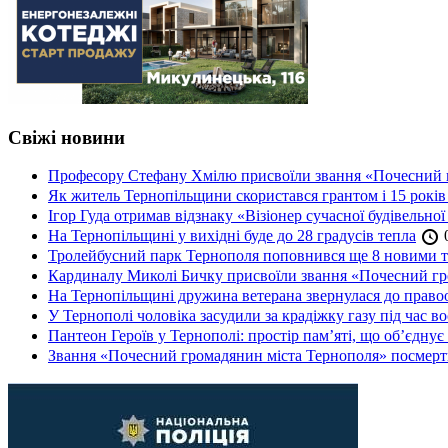
Свіжі новини
Професору Стефану Хмілю присвоїли звання «Почесний 
Як житель Тернопільщини скористався грантом і 15 років
Ігор Гуда отримав відзнаку «Візіонер сучасної будівельної
На Тернопільщині у вихідні буде до 28 градусів тепла
0
Тролейбусний парк Тернополя поповнився ще 8 новими 
Кардиналу Миколі Бичку присвоїли звання «Почесний гр
На Тернопільщині дружина ветерана звернулася до правоох
У Тернополі чоловіка засудили за крадіжку газу під час в
Пантеон Героїв у Тернополі: простір пам’яті, що об’єднує
Звання «Почесний громадянин міста Тернополя» посмерт