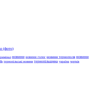
о (фото)
новини
новини тернополя
новини
новини голос
кримінал
ль
тернопільщина
україна
тернопільські новини
чортків