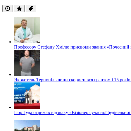
Останні
Популярні
Теги
Професору Стефану Хмілю присвоїли звання «Почесний 
Як житель Тернопільщини скористався грантом і 15 років
Ігор Гуда отримав відзнаку «Візіонер сучасної будівельної