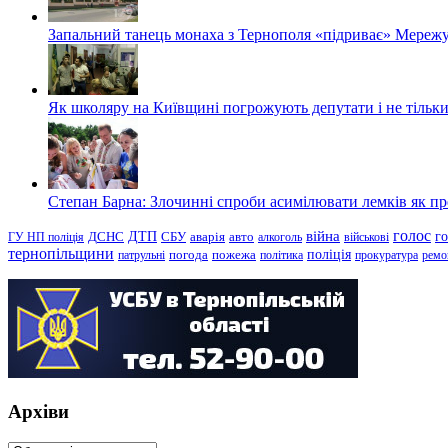
Запальний танець монаха з Тернополя «підриває» Мережу
Як школяру на Київщині погрожують депутати і не тільки
Степан Барна: Злочинні спроби асимілювати лемків як пред
голос
війна
г
ДТП
ГУ НП поліція
ДСНС
СБУ
аварія
авто
алкоголь
військові
тернопільщини
поліція
патрульні
погода
пожежа
політика
прокуратура
ремо
Архіви