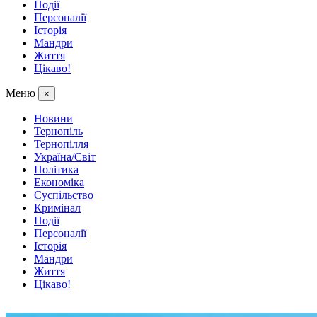
Події
Персоналії
Історія
Мандри
Життя
Цікаво!
Меню
×
Новини
Тернопіль
Тернопілля
Україна/Світ
Політика
Економіка
Суспільство
Кримінал
Події
Персоналії
Історія
Мандри
Життя
Цікаво!