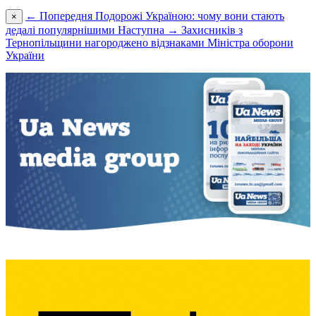
← Попередня
Подорожі Україною: чому вони стають
×
дедалі популярнішими
Наступна →
Захисників з
Тернопільщини нагороджено відзнаками Міністра оборони
України