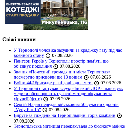
Свіжі новини
У Тернополі чоловіка засудили за крадіжку газу під час
воєнного стану
07.08.2026
Пантеон Героїв у Тернополі: простір пам’яті, що
об’єднує покоління
07.08.2026
Звання «Почесний громадянин міста Тернополя»
посмертно присвоїли ще 13 воїнам
07.08.2026
Воїни 44-ї бригади: різні долі, одна мета
07.08.2026
У Тернополі стартував всеукраїнський ЛОР-симпозіум:
медики обговорюють сучасні методи лікування та
хірургії (фото)
07.08.2026
Сергій Надал передав військовим 50 сучасних дронів
“Vyriy Pro 15”
07.08.2026
Вдруге за тиждень на Тернопільщині горів комбайн
07.08.2026
Тернопільська митниця перерахувала до бюджету майже