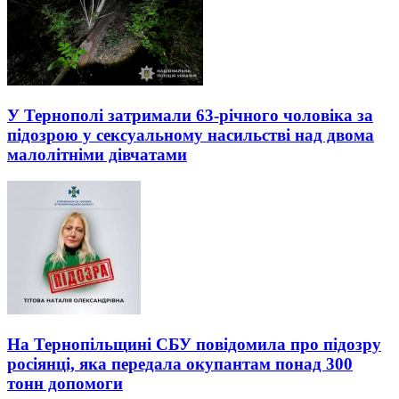
У Тернополі затримали 63-річного чоловіка за
підозрою у сексуальному насильстві над двома
малолітніми дівчатами
На Тернопільщині СБУ повідомила про підозру
росіянці, яка передала окупантам понад 300
тонн допомоги