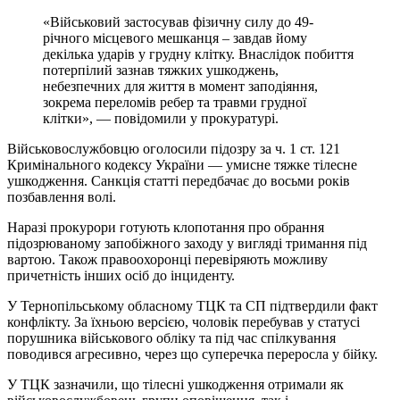
«Військовий застосував фізичну силу до 49-
річного місцевого мешканця – завдав йому
декілька ударів у грудну клітку. Внаслідок побиття
потерпілий зазнав тяжких ушкоджень,
небезпечних для життя в момент заподіяння,
зокрема переломів ребер та травми грудної
клітки», — повідомили у прокуратурі.
Військовослужбовцю оголосили підозру за ч. 1 ст. 121
Кримінального кодексу України — умисне тяжке тілесне
ушкодження. Санкція статті передбачає до восьми років
позбавлення волі.
Наразі прокурори готують клопотання про обрання
підозрюваному запобіжного заходу у вигляді тримання під
вартою. Також правоохоронці перевіряють можливу
причетність інших осіб до інциденту.
У Тернопільському обласному ТЦК та СП підтвердили факт
конфлікту. За їхньою версією, чоловік перебував у статусі
порушника військового обліку та під час спілкування
поводився агресивно, через що суперечка переросла у бійку.
У ТЦК зазначили, що тілесні ушкодження отримали як