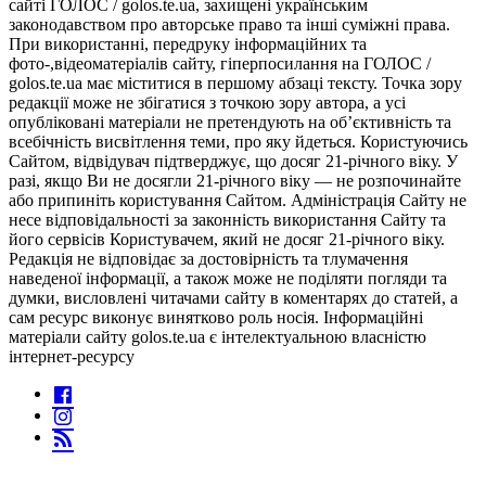
сайті ГОЛОС / golos.te.ua, захищені українським
законодавством про авторське право та інші суміжні права.
При використанні, передруку інформаційних та
фото-,відеоматеріалів сайту, гіперпосилання на ГОЛОС /
golos.te.ua має міститися в першому абзаці тексту. Точка зору
редакції може не збігатися з точкою зору автора, а усі
опубліковані матеріали не претендують на об’єктивність та
всебічність висвітлення теми, про яку йдеться. Користуючись
Сайтом, відвідувач підтверджує, що досяг 21-річного віку. У
разі, якщо Ви не досягли 21-річного віку — не розпочинайте
або припиніть користування Сайтом. Адміністрація Сайту не
несе відповідальності за законність використання Сайту та
його сервісів Користувачем, який не досяг 21-річного віку.
Редакція не відповідає за достовірність та тлумачення
наведеної інформації, а також може не поділяти погляди та
думки, висловлені читачами сайту в коментарях до статей, а
сам ресурс виконує винятково роль носія. Інформаційні
матеріали сайту golos.te.ua є інтелектуальною власністю
інтернет-ресурсу