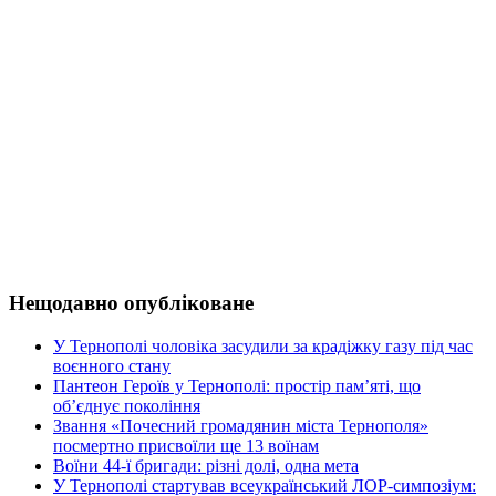
Нещодавно опубліковане
У Тернополі чоловіка засудили за крадіжку газу під час
воєнного стану
Пантеон Героїв у Тернополі: простір пам’яті, що
об’єднує покоління
Звання «Почесний громадянин міста Тернополя»
посмертно присвоїли ще 13 воїнам
Воїни 44-ї бригади: різні долі, одна мета
У Тернополі стартував всеукраїнський ЛОР-симпозіум: