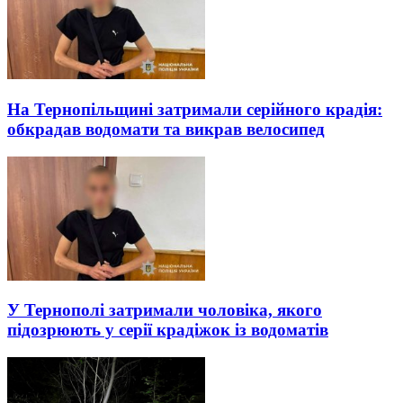
На Тернопільщині затримали серійного крадія:
обкрадав водомати та викрав велосипед
У Тернополі затримали чоловіка, якого
підозрюють у серії крадіжок із водоматів