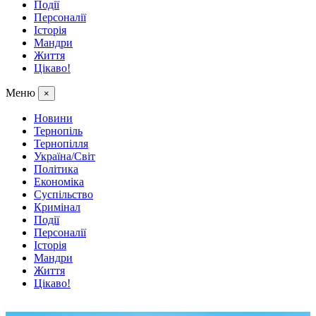
Події
Персоналії
Історія
Мандри
Життя
Цікаво!
Меню
×
Новини
Тернопіль
Тернопілля
Україна/Світ
Політика
Економіка
Суспільство
Кримінал
Події
Персоналії
Історія
Мандри
Життя
Цікаво!