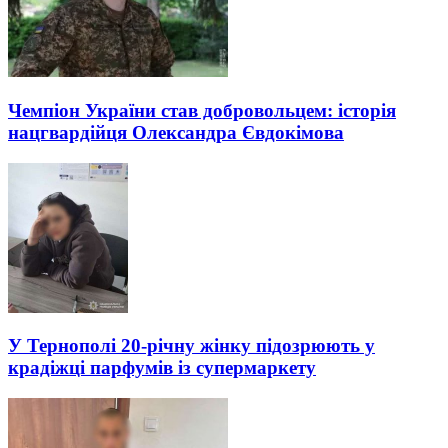
Чемпіон України став добровольцем: історія
нацгвардійця Олександра Євдокімова
У Тернополі 20-річну жінку підозрюють у
крадіжці парфумів із супермаркету