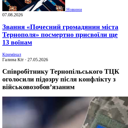
Новини
07.08.2026
Звання «Почесний громадянин міста
Тернополя» посмертно присвоїли ще
13 воїнам
Кримінал
Галина Кіт ·
27.05.2026
Співробітнику Тернопільського ТЦК
оголосили підозру після конфлікту з
військовозобов’язаним