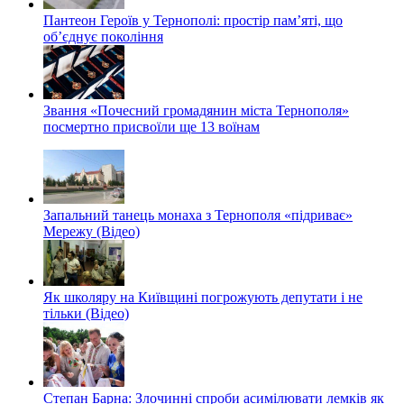
Пантеон Героїв у Тернополі: простір пам’яті, що
об’єднує покоління
Звання «Почесний громадянин міста Тернополя»
посмертно присвоїли ще 13 воїнам
Запальний танець монаха з Тернополя «підриває»
Мережу (Відео)
Як школяру на Київщині погрожують депутати і не
тільки (Відео)
Степан Барна: Злочинні спроби асимілювати лемків як