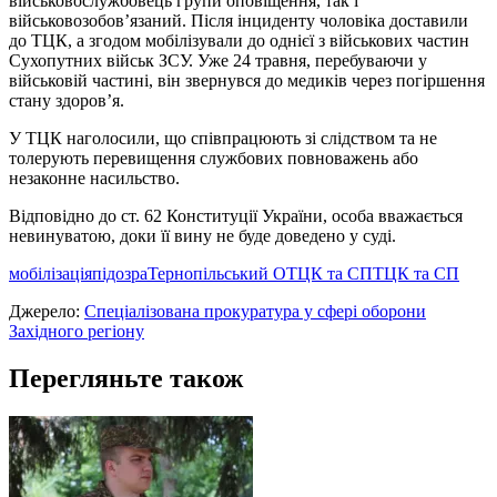
військовослужбовець групи оповіщення, так і
військовозобов’язаний. Після інциденту чоловіка доставили
до ТЦК, а згодом мобілізували до однієї з військових частин
Сухопутних військ ЗСУ. Уже 24 травня, перебуваючи у
військовій частині, він звернувся до медиків через погіршення
стану здоров’я.
У ТЦК наголосили, що співпрацюють зі слідством та не
толерують перевищення службових повноважень або
незаконне насильство.
Відповідно до ст. 62 Конституції України, особа вважається
невинуватою, доки її вину не буде доведено у суді.
мобілізація
підозра
Тернопільський ОТЦК та СП
ТЦК та СП
Джерело:
Спеціалізована прокуратура у сфері оборони
Західного регіону
Перегляньте також