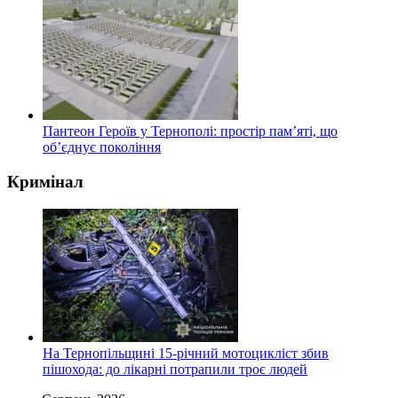
Пантеон Героїв у Тернополі: простір пам’яті, що
об’єднує покоління
Кримінал
На Тернопільщині 15-річний мотоцикліст збив
пішохода: до лікарні потрапили троє людей