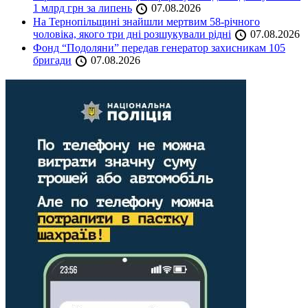
1 млрд грн за липень
07.08.2026
На Тернопільщині знайшли мертвим 58-річного
чоловіка, якого три дні розшукували рідні
07.08.2026
Фонд “Подоляни” передав генератор захисникам 105
бригади
07.08.2026