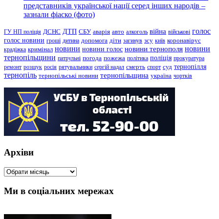
представників української нації серед інших народів –
зазнали фіаско (фото)
голос
війна
ДТП
ГУ НП поліція
ДСНС
СБУ
аварія
авто
алкоголь
військові
голос новини
зсу
гроші
дитина
допомога
діти
загинув
київ
коронавірус
новини
новини тернополя
новини
новини голос
кримінал
крадіжка
тернопільщини
поліція
патрульні
погода
пожежа
політика
прокуратура
тернопілля
суд
ремонт
розшук
росія
рятувальники
сергій надал
смерть
спорт
тернопіль
тернопільщина
україна
тернопільські новини
чортків
Архіви
Архіви
Ми в соціальних мережах