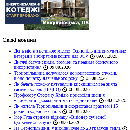
Свіжі новини
День міста з великою місією: Тернопіль підтримуватиме
ветеранів і збиратиме кошти для ЗСУ
09.08.2026
Дитячі батути: види, розміри та правила безпечного
використання
09.08.2026
Тернопільщина долучилася до конгресових слухань
щодо початку навчального року
08.08.2026
Як бачать пожежу рятувальники: екшнкамера зняла
гасіння вогню (ВІДЕО)
08.08.2026
Професору Стефану Хмілю присвоїли звання
«Почесний громадянин міста Тернополя»
08.08.2026
Як житель Тернопільщини скористався грантом і 15
років створює текстиль
08.08.2026
Ігор Гуда отримав відзнаку «Візіонер сучасної
будівельної галузі»
08.08.2026
На Тернопільщині у вихідні буде до 28 градусів тепла