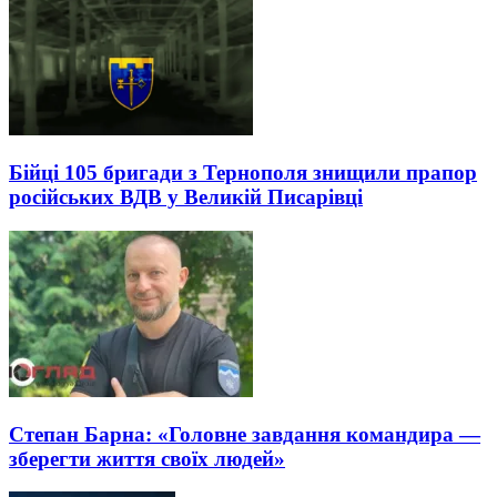
Бійці 105 бригади з Тернополя знищили прапор
російських ВДВ у Великій Писарівці
Степан Барна: «Головне завдання командира —
зберегти життя своїх людей»