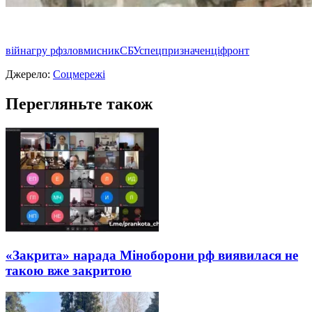
війна
гру рф
зловмисник
СБУ
спецпризначенці
фронт
Джерело:
Соцмережі
Перегляньте також
«Закрита» нарада Міноборони рф виявилася не
такою вже закритою