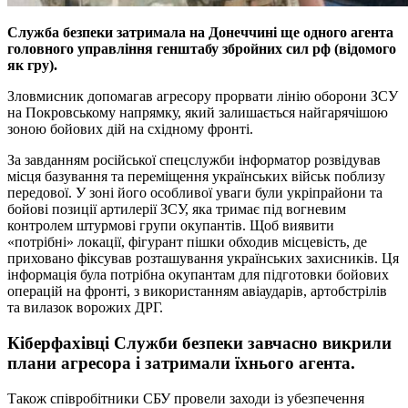
Служба безпеки затримала на Донеччині ще одного агента
головного управління генштабу збройних сил рф (відомого
як гру).
Зловмисник допомагав агресору прорвати лінію оборони ЗСУ
на Покровському напрямку, який залишається найгарячішою
зоною бойових дій на східному фронті.
За завданням російської спецслужби інформатор розвідував
місця базування та переміщення українських військ поблизу
передової. У зоні його особливої уваги були укріпрайони та
бойові позиції артилерії ЗСУ, яка тримає під вогневим
контролем штурмові групи окупантів. Щоб виявити
«потрібні» локації, фігурант пішки обходив місцевість, де
приховано фіксував розташування українських захисників. Ця
інформація була потрібна окупантам для підготовки бойових
операцій на фронті, з використанням авіаударів, артобстрілів
та вилазок ворожих ДРГ.
Кіберфахівці Служби безпеки завчасно викрили
плани агресора і затримали їхнього агента.
Також співробітники СБУ провели заходи із убезпечення