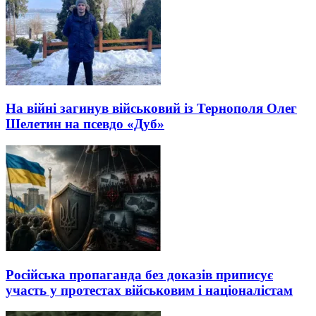
На війні загинув військовий із Тернополя Олег
Шелетин на псевдо «Дуб»
Російська пропаганда без доказів приписує
участь у протестах військовим і націоналістам