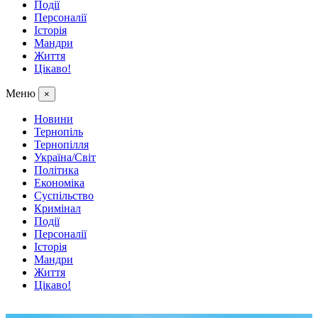
Події
Персоналії
Історія
Мандри
Життя
Цікаво!
Меню
×
Новини
Тернопіль
Тернопілля
Україна/Світ
Політика
Економіка
Суспільство
Кримінал
Події
Персоналії
Історія
Мандри
Життя
Цікаво!