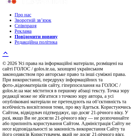
Про нас
Зворотній зв’язок
Співпраця
Реклама
Повідомити новину
Редакційна політика
© 2026 Усі права на інформаційні матеріали, розміщені на
сайті ГОЛОС / golos.te.ua, захищені українським
законодавством про авторське право та інші суміжні права.
При використанні, передруку інформаційних та
фото-,відеоматеріалів сайту, гіперпосилання на ГОЛОС /
golos.te.ua має міститися в першому абзаці тексту. Точка зору
редакції може не збігатися з точкою зору автора, а усі
опубліковані матеріали не претендують на об’єктивність та
всебічність висвітлення теми, про яку йдеться. Користуючись
Сайтом, відвідувач підтверджує, що досяг 21-річного віку. У
разі, якщо Ви не досягли 21-річного віку — не розпочинайте
або припиніть користування Сайтом. Адміністрація Сайту не
несе відповідальності за законність використання Сайту та
його сервісів Користувачем, який не досяг 21-річного віку.