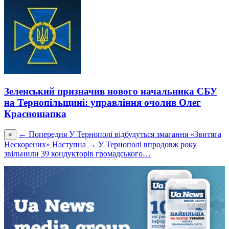
Зеленський призначив нового начальника СБУ
на Тернопільщині: управління очолив Олег
Красношапка
← Попередня
У Тернополі відбудуться змагання «Звитяга
×
Нескорених»
Наступна →
У Тернополі впродовж року
звільнили 39 кондукторів громадського…