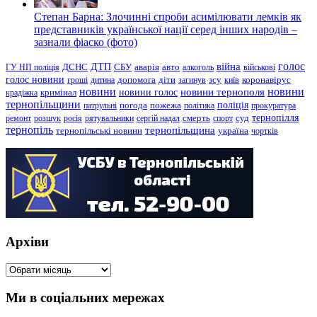
Степан Барна: Злочинні спроби асимілювати лемків як
представників української нації серед інших народів –
зазнали фіаско (фото)
голос
війна
ДТП
ГУ НП поліція
ДСНС
СБУ
аварія
авто
алкоголь
військові
голос новини
зсу
гроші
дитина
допомога
діти
загинув
київ
коронавірус
новини
новини тернополя
новини
новини голос
кримінал
крадіжка
тернопільщини
поліція
патрульні
погода
пожежа
політика
прокуратура
тернопілля
суд
ремонт
розшук
росія
рятувальники
сергій надал
смерть
спорт
тернопіль
тернопільщина
україна
тернопільські новини
чортків
Архіви
Архіви
Ми в соціальних мережах