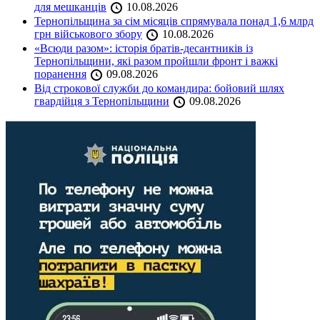
для мешканців
10.08.2026
Тернопільщина за сім місяців спрямувала понад 1,6 млрд
грн військового збору
10.08.2026
«Всюди разом»: історія братів-десантників із
Тернопільщини, які разом пройшли фронт і важкі
поранення
09.08.2026
Від строкової служби до командира: бойовий шлях
гвардійця з Тернопільщини
09.08.2026