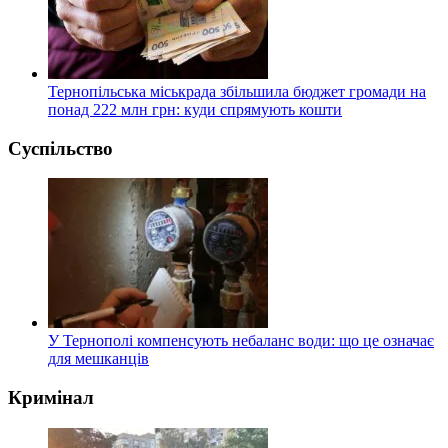
Тернопільська міськрада збільшила бюджет громади на
понад 222 млн грн: куди спрямують кошти
Суспільство
У Тернополі компенсують небаланс води: що це означає
для мешканців
Кримінал