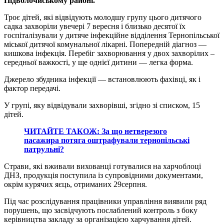
Підволочиському районі.
Троє дітей, які відвідують молодшу групу цього дитячого
садка захворіли увечері 7 вересня і близько десятої їх
госпіталізували у дитяче інфекційне відділення Тернопільської
міської дитячої комунальної лікарні. Попередній діагноз —
кишкова інфекція. Перебіг захворювання у двох захворілих –
середньої важкості, у ще однієї дитини — легка форма.
Джерело збудника інфекції — встановлюють фахівці, як і
фактор передачі.
У групі, яку відвідували захворівші, згідно зі списком, 15
дітей.
ЧИТАЙТЕ ТАКОЖ: За що нетверезого
пасажира потяга оштрафували тернопільські
патрульні?
Страви, які вживали вихованці готувалися на харчоблоці
ДНЗ, продукція поступила із супровідними документами,
окрім курячих яєць, отриманих 29серпня.
Під час розслідування працівники управління виявили ряд
порушень, що засвідчують послаблений контроль з боку
керівництва закладу за організацією харчування дітей.