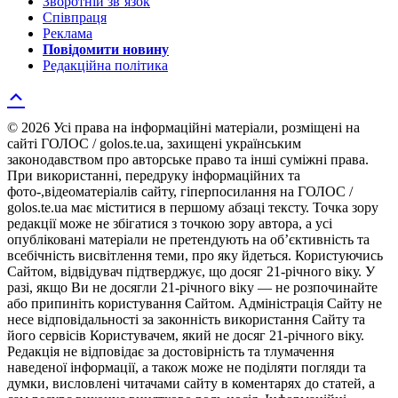
Зворотній зв’язок
Співпраця
Реклама
Повідомити новину
Редакційна політика
© 2026 Усі права на інформаційні матеріали, розміщені на
сайті ГОЛОС / golos.te.ua, захищені українським
законодавством про авторське право та інші суміжні права.
При використанні, передруку інформаційних та
фото-,відеоматеріалів сайту, гіперпосилання на ГОЛОС /
golos.te.ua має міститися в першому абзаці тексту. Точка зору
редакції може не збігатися з точкою зору автора, а усі
опубліковані матеріали не претендують на об’єктивність та
всебічність висвітлення теми, про яку йдеться. Користуючись
Сайтом, відвідувач підтверджує, що досяг 21-річного віку. У
разі, якщо Ви не досягли 21-річного віку — не розпочинайте
або припиніть користування Сайтом. Адміністрація Сайту не
несе відповідальності за законність використання Сайту та
його сервісів Користувачем, який не досяг 21-річного віку.
Редакція не відповідає за достовірність та тлумачення
наведеної інформації, а також може не поділяти погляди та
думки, висловлені читачами сайту в коментарях до статей, а