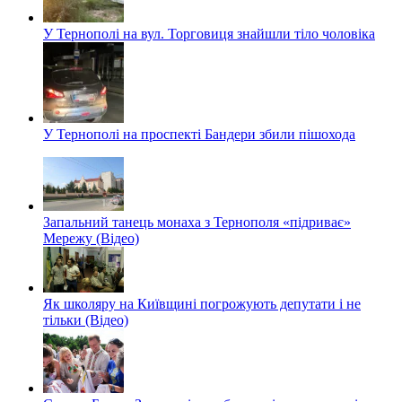
У Тернополі на вул. Торговиця знайшли тіло чоловіка
У Тернополі на проспекті Бандери збили пішохода
Запальний танець монаха з Тернополя «підриває»
Мережу (Відео)
Як школяру на Київщині погрожують депутати і не
тільки (Відео)