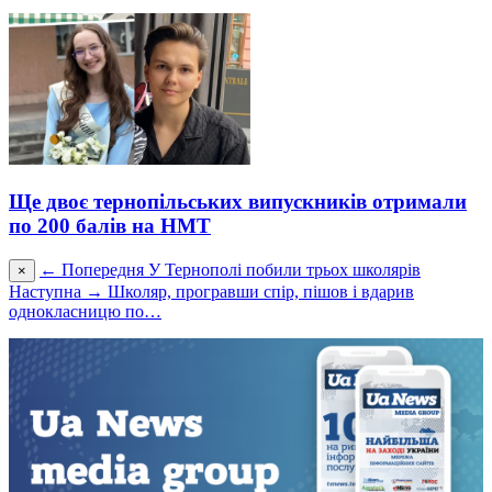
Ще двоє тернопільських випускників отримали
по 200 балів на НМТ
← Попередня
У Тернополі побили трьох школярів
×
Наступна →
Школяр, програвши спір, пішов і вдарив
однокласницю по…