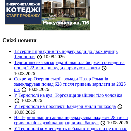
Свіжі новини
12 серпня призупинять подачу води до двох вулиць
Тернополя
10.08.2026
Тернопільська міськрада збільшила бюджет громади на
понад 222 млн грн: куди спрямують кошти
10.08.2026
Секретар Озернянської громади Назар Романів
задекларував понад 628 тисяч гривень зарплати за 2025
рік
10.08.2026
У Тернополі на вул. Торговиця знайшли тіло чоловіка
10.08.2026
У Тернополі на проспекті Бандери збили пішохода
10.08.2026
На Тернопільщині жінка перерахувала шахраям 28 тисяч
гривень після дзвінка «працівника банку»
10.08.2026
У Тернополі компенсують небаланс води: що це означає