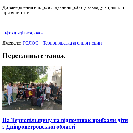
До завершення епідрозслідування роботу закладу вирішили
призупинити.
інфекція
діти
садочок
Джерело:
ГОЛОС || Тернопільська агенція новин
Перегляньте також
На Тернопільщину на відпочинок приїхали діти
з Дніпропетровської області