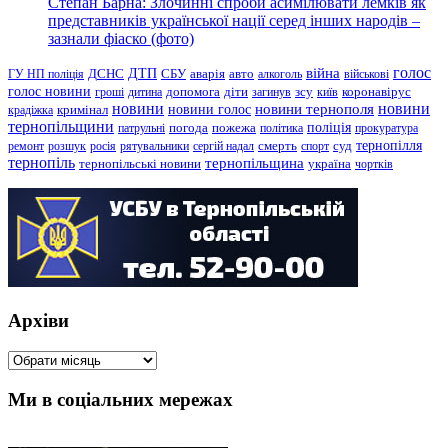
Степан Барна: Злочинні спроби асимілювати лемків як
представників української нації серед інших народів –
зазнали фіаско (фото)
голос
війна
ДТП
ГУ НП поліція
ДСНС
СБУ
аварія
авто
алкоголь
військові
голос новини
зсу
гроші
дитина
допомога
діти
загинув
київ
коронавірус
новини
новини тернополя
новини
новини голос
кримінал
крадіжка
тернопільщини
поліція
патрульні
погода
пожежа
політика
прокуратура
тернопілля
суд
ремонт
розшук
росія
рятувальники
сергій надал
смерть
спорт
тернопіль
тернопільщина
україна
тернопільські новини
чортків
Архіви
Архіви
Ми в соціальних мережах