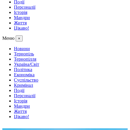
Події
Персоналії
Історія
Мандри
Життя
Цікаво!
Меню
×
Новини
Тернопіль
Тернопілля
Україна/Світ
Політика
Економіка
Суспільство
Кримінал
Події
Персоналії
Історія
Мандри
Життя
Цікаво!