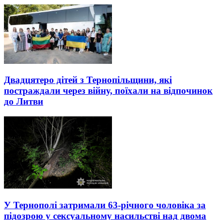
Двадцятеро дітей з Тернопільщини, які
постраждали через війну, поїхали на відпочинок
до Литви
У Тернополі затримали 63-річного чоловіка за
підозрою у сексуальному насильстві над двома