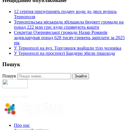
Нещодавно опубліковане
12 серпня призупинять подачу води до двох вулиць
Тернополя
Тернопільська міськрада збільшила бюджет громади на
понад 222 млн грн: куди спрямують кошти
Секретар Озернянської громади Назар Романів
задекларував понад 628 тисяч гривень зарплати за 2025
рік
У Тернополі на вул. Торговиця знайшли тіло чоловіка
У Тернополі на проспекті Бандери збили пішохода
Пошук
Пошук
Знайти
Про нас