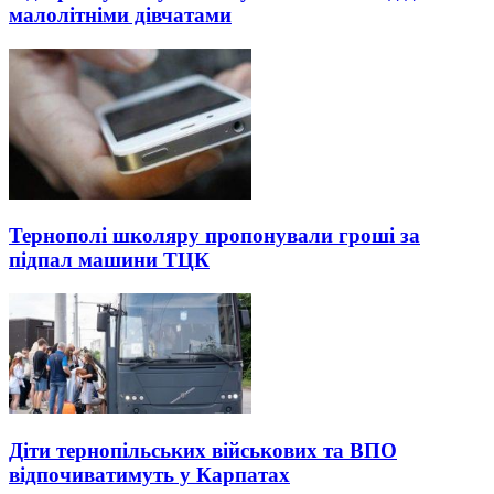
малолітніми дівчатами
Тернополі школяру пропонували гроші за
підпал машини ТЦК
Діти тернопільських військових та ВПО
відпочиватимуть у Карпатах