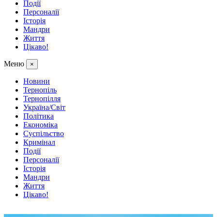
Події
Персоналії
Історія
Мандри
Життя
Цікаво!
Меню
×
Новини
Тернопіль
Тернопілля
Україна/Світ
Політика
Економіка
Суспільство
Кримінал
Події
Персоналії
Історія
Мандри
Життя
Цікаво!