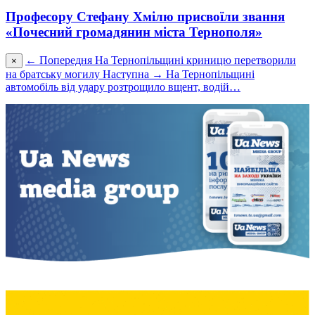
Професору Стефану Хмілю присвоїли звання
«Почесний громадянин міста Тернополя»
← Попередня
На Тернопільщині криницю перетворили
×
на братську могилу
Наступна →
На Тернопільщині
автомобіль від удару розтрощило вщент, водій…