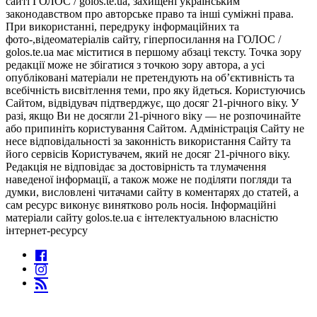
сайті ГОЛОС / golos.te.ua, захищені українським
законодавством про авторське право та інші суміжні права.
При використанні, передруку інформаційних та
фото-,відеоматеріалів сайту, гіперпосилання на ГОЛОС /
golos.te.ua має міститися в першому абзаці тексту. Точка зору
редакції може не збігатися з точкою зору автора, а усі
опубліковані матеріали не претендують на об’єктивність та
всебічність висвітлення теми, про яку йдеться. Користуючись
Сайтом, відвідувач підтверджує, що досяг 21-річного віку. У
разі, якщо Ви не досягли 21-річного віку — не розпочинайте
або припиніть користування Сайтом. Адміністрація Сайту не
несе відповідальності за законність використання Сайту та
його сервісів Користувачем, який не досяг 21-річного віку.
Редакція не відповідає за достовірність та тлумачення
наведеної інформації, а також може не поділяти погляди та
думки, висловлені читачами сайту в коментарях до статей, а
сам ресурс виконує винятково роль носія. Інформаційні
матеріали сайту golos.te.ua є інтелектуальною власністю
інтернет-ресурсу