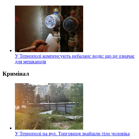
У Тернополі компенсують небаланс води: що це означає
для мешканців
Кримінал
У Тернополі на вул. Торговиця знайшли тіло чоловіка