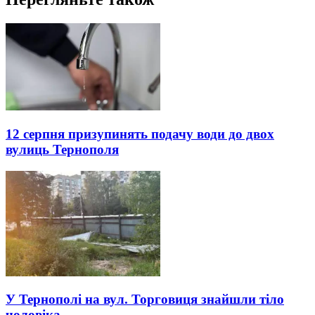
12 серпня призупинять подачу води до двох
вулиць Тернополя
У Тернополі на вул. Торговиця знайшли тіло
чоловіка