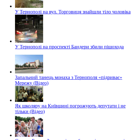
У Тернополі на вул. Торговиця знайшли тіло чоловіка
У Тернополі на проспекті Бандери збили пішохода
Запальний танець монаха з Тернополя «підриває»
Мережу (Відео)
Як школяру на Київщині погрожують депутати і не
тільки (Відео)