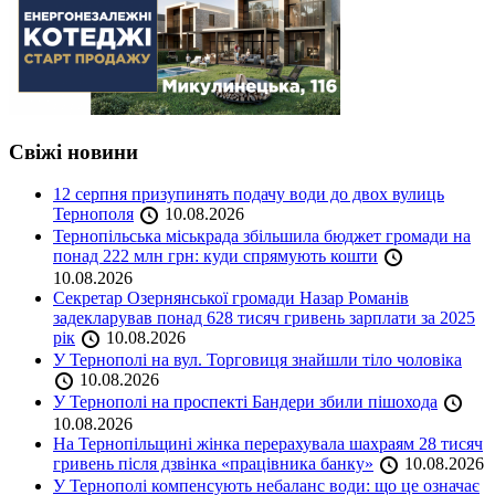
Свіжі новини
12 серпня призупинять подачу води до двох вулиць
Тернополя
10.08.2026
Тернопільська міськрада збільшила бюджет громади на
понад 222 млн грн: куди спрямують кошти
10.08.2026
Секретар Озернянської громади Назар Романів
задекларував понад 628 тисяч гривень зарплати за 2025
рік
10.08.2026
У Тернополі на вул. Торговиця знайшли тіло чоловіка
10.08.2026
У Тернополі на проспекті Бандери збили пішохода
10.08.2026
На Тернопільщині жінка перерахувала шахраям 28 тисяч
гривень після дзвінка «працівника банку»
10.08.2026
У Тернополі компенсують небаланс води: що це означає