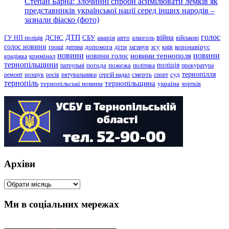
Степан Барна: Злочинні спроби асимілювати лемків як
представників української нації серед інших народів –
зазнали фіаско (фото)
голос
війна
ДТП
ГУ НП поліція
ДСНС
СБУ
аварія
авто
алкоголь
військові
голос новини
зсу
гроші
дитина
допомога
діти
загинув
київ
коронавірус
новини
новини тернополя
новини
новини голос
кримінал
крадіжка
тернопільщини
поліція
патрульні
погода
пожежа
політика
прокуратура
тернопілля
суд
ремонт
розшук
росія
рятувальники
сергій надал
смерть
спорт
тернопіль
тернопільщина
україна
тернопільські новини
чортків
Архіви
Архіви
Ми в соціальних мережах