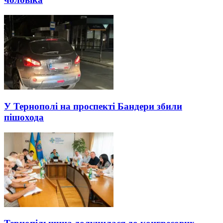
У Тернополі на проспекті Бандери збили
пішохода