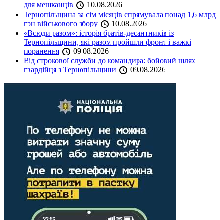
для мешканців
10.08.2026
Тернопільщина за сім місяців спрямувала понад 1,6 млрд
грн військового збору
10.08.2026
«Всюди разом»: історія братів-десантників із
Тернопільщини, які разом пройшли фронт і важкі
поранення
09.08.2026
Від строкової служби до командира: бойовий шлях
гвардійця з Тернопільщини
09.08.2026