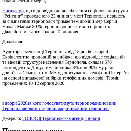
(слайд рейтинг мерів)
Нагадаємо,
що відповідно до дослідження соціологічної групи
“Рейтинг” проведеного 23 липня у місті Тернополі, першість
за симпатіями тернополян тримає теж діючий мер Сергій
Надал. Майже 80 % тернополян позитивно оцінюють
діяльність міського голови Тернополя.
Додатково.
Аудиторія: мешканці Тернополя від 18 років і старші.
Еквівалентна пропорційна вибірка, що відповідає соціальній
та віковій структурі населення Тернополя, складає 570
респондентів. Допустима похибка 3% при 90%-му рiвнi
довiр’я за Стьюдентом. Метод опитування: телефонні інтерв’ю
на основі випадкової вибірки телефонних номерів. Термін
проведення: 10-12 серпня 2020.
вибори 2020
за кого голосуватимуть тернополяни
новини
Тернопілля
новини тернопільщини
новини тернополя
Джерело:
ГОЛОС || Тернопільська агенція новин
Перегляньте також