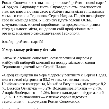
Роман Соломонюк зазначив, що високий рейтинг нової партії
«Порядок. Відповідальність. Справедливість» пояснюється
тим, що партія почала свою публічну активність з підтримки
міського голови Тернополя Сергія Надала. Партія позиціонує
себе як команда мера. У її списку йдуть голови ОСББ,
комунальники, місцеві виробники, та професіонали різних
сфер діяльності міста, які довели свій професіоналізм в
органах місцевого самоврядування Тернополя.
(слайд – рейтинг партій)
У мерському рейтингу без змін
Також за словами соціолога, беззаперечним лідером у
майбутній виборчій кампанії на посаду міського голови
Тернополя є діючий мер Сергій Надал.
«Серед кандидатів на мера лідером у рейтингу є Сергій Надал,
якого готові підтримати 83,2 % тих, хто визначився.
Найближчого конкурента, Михайла Ратушняка, підтримує 8,2
%, Віктора Овчарука — 3,2%, Володимира Бліхара — 2,7%,
Андрія Любецького — 1,0%. Інших кандидатів підтримали б
1,7 %. Не визначилися — близько сорока відсотків
тернополян», – підсумував Роман Соломонюк.