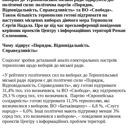
політичні сили: політична партія «Порядок,
Відповідальність, Справедливість» та ВО «Свобода».
Також більшість тернополян готові підтримати на
наступних місцевих виборах діючого мера Тернополя
Сергія Надала. Про це під час пресконференції повідомив
керівник проектів Центру з інформаційних території Роман
Соломонюк.
Чому лідирує «Порядок. Відповідальність.
Справедливість»
Соціолог зробив детальний аналіз електоральних настроїв
тернополян щодо виборів до міської ради.
«У рейтингу політичних сил на виборах до Тернопільської
міської ради лідером є дві політичні сили «Порядок,
Відповідальність, Справедливість», яку готові підтримати
31,4% тих, хто визначився, та ВО «Свобода», яку підтримують
29,3 % серед тих, хто визначився. Партію «Європейська
солідарність» готові підтримати 11,5% тернополян, які
визначилися з вибором. ВО «Батьківщину» – 6,8 %, «Слугу
народу» – 6,6%. Інші політичні мають підтримку менше 3%
серед тих, хто визначився з вибором», – повідомив керівник
проектів Центру з інформаційних проблем території.