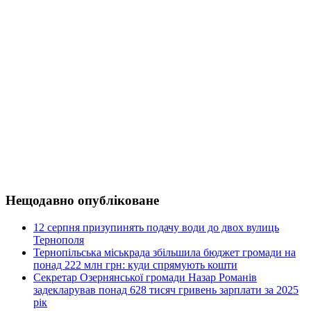
Нещодавно опубліковане
12 серпня призупинять подачу води до двох вулиць
Тернополя
Тернопільська міськрада збільшила бюджет громади на
понад 222 млн грн: куди спрямують кошти
Секретар Озернянської громади Назар Романів
задекларував понад 628 тисяч гривень зарплати за 2025
рік