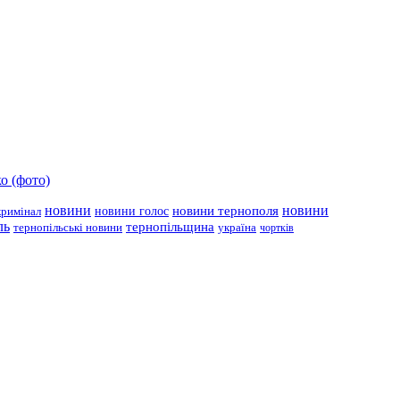
о (фото)
новини
новини тернополя
новини
новини голос
кримінал
ль
тернопільщина
україна
тернопільські новини
чортків