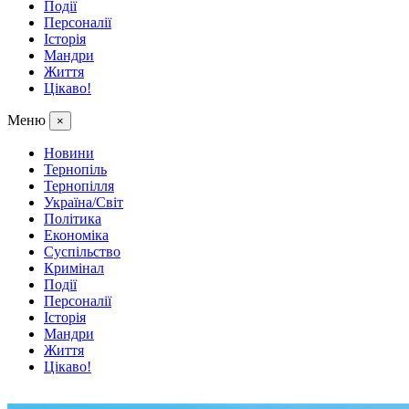
Події
Персоналії
Історія
Мандри
Життя
Цікаво!
Меню
×
Новини
Тернопіль
Тернопілля
Україна/Світ
Політика
Економіка
Суспільство
Кримінал
Події
Персоналії
Історія
Мандри
Життя
Цікаво!