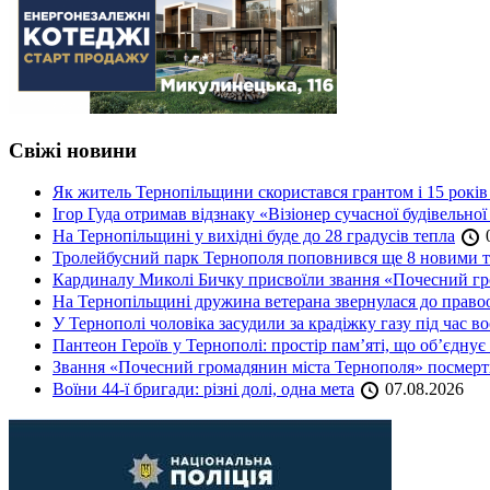
Свіжі новини
Як житель Тернопільщини скористався грантом і 15 років
Ігор Гуда отримав відзнаку «Візіонер сучасної будівельної
На Тернопільщині у вихідні буде до 28 градусів тепла
0
Тролейбусний парк Тернополя поповнився ще 8 новими 
Кардиналу Миколі Бичку присвоїли звання «Почесний гр
На Тернопільщині дружина ветерана звернулася до правоох
У Тернополі чоловіка засудили за крадіжку газу під час в
Пантеон Героїв у Тернополі: простір пам’яті, що об’єднує
Звання «Почесний громадянин міста Тернополя» посмерт
Воїни 44-ї бригади: різні долі, одна мета
07.08.2026