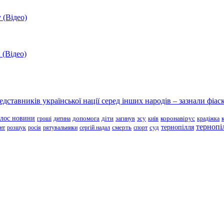
 (Відео)
 (Відео)
ставників української нації серед інших народів – зазнали фіаск
олос новини
зсу
гроші
дитина
допомога
діти
загинув
київ
коронавірус
крадіжка
тернопі
тернопілля
суд
нт
розшук
росія
рятувальники
сергій надал
смерть
спорт