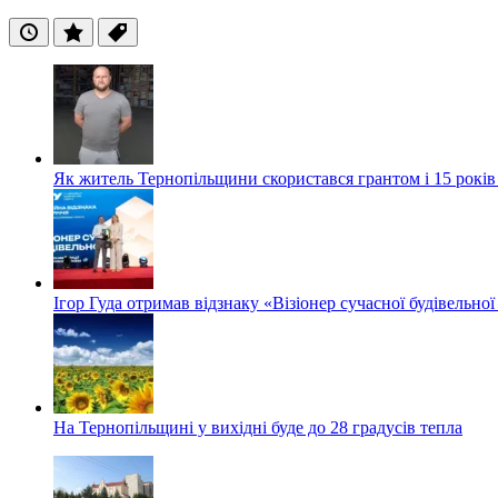
Останні
Популярні
Теги
Як житель Тернопільщини скористався грантом і 15 років
Ігор Гуда отримав відзнаку «Візіонер сучасної будівельної
На Тернопільщині у вихідні буде до 28 градусів тепла