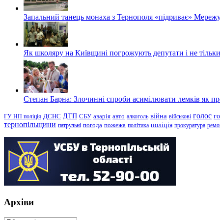
Запальний танець монаха з Тернополя «підриває» Мережу
Як школяру на Київщині погрожують депутати і не тільки
Степан Барна: Злочинні спроби асимілювати лемків як пред
голос
війна
г
ДТП
ГУ НП поліція
ДСНС
СБУ
аварія
авто
алкоголь
військові
тернопільщини
поліція
патрульні
погода
пожежа
політика
прокуратура
ремо
Архіви