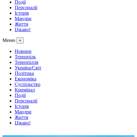
Події
Персоналії
Історія
Мандри
Життя
Цікаво!
Меню
×
Новини
Тернопіль
Тернопілля
Україна/Світ
Політика
Економіка
Суспільство
Кримінал
Події
Персоналії
Історія
Мандри
Життя
Цікаво!