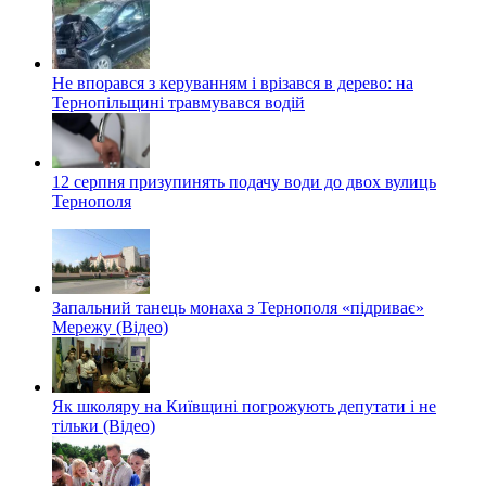
Не впорався з керуванням і врізався в дерево: на
Тернопільщині травмувався водій
12 серпня призупинять подачу води до двох вулиць
Тернополя
Запальний танець монаха з Тернополя «підриває»
Мережу (Відео)
Як школяру на Київщині погрожують депутати і не
тільки (Відео)