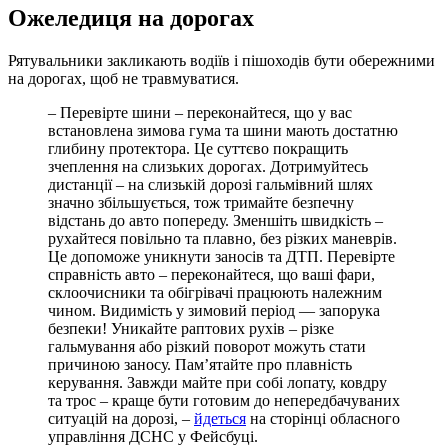
Ожеледиця на дорогах
Рятувальники закликають водіїв і пішоходів бути обережними
на дорогах, щоб не травмуватися.
– Перевірте шини – переконайтеся, що у вас
встановлена зимова гума та шини мають достатню
глибину протектора. Це суттєво покращить
зчеплення на слизьких дорогах. Дотримуйтесь
дистанції – на слизькій дорозі гальмівний шлях
значно збільшується, тож тримайте безпечну
відстань до авто попереду. Зменшіть швидкість –
рухайтеся повільно та плавно, без різких маневрів.
Це допоможе уникнути заносів та ДТП. Перевірте
справність авто – переконайтеся, що ваші фари,
склоочисники та обігрівачі працюють належним
чином. Видимість у зимовий період — запорука
безпеки! Уникайте раптових рухів – різке
гальмування або різкий поворот можуть стати
причиною заносу. Пам’ятайте про плавність
керування. Завжди майте при собі лопату, ковдру
та трос – краще бути готовим до непередбачуваних
ситуацій на дорозі, –
йдеться
на сторінці обласного
управління ДСНС у Фейсбуці.