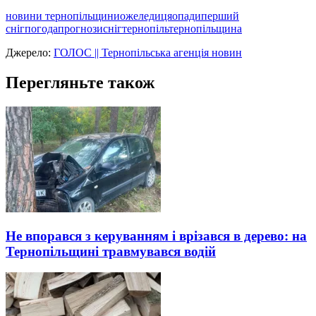
новини тернопільщини
ожеледиця
опади
перший
сніг
погода
прогнози
сніг
тернопіль
тернопільщина
Джерело:
ГОЛОС || Тернопільська агенція новин
Перегляньте також
Не впорався з керуванням і врізався в дерево: на
Тернопільщині травмувався водій