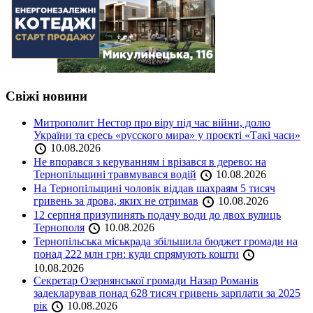
Свіжі новини
Митрополит Нестор про віру під час війни, долю
України та єресь «русского мира» у проєкті «Такі часи»
10.08.2026
Не впорався з керуванням і врізався в дерево: на
Тернопільщині травмувався водій
10.08.2026
На Тернопільщині чоловік віддав шахраям 5 тисяч
гривень за дрова, яких не отримав
10.08.2026
12 серпня призупинять подачу води до двох вулиць
Тернополя
10.08.2026
Тернопільська міськрада збільшила бюджет громади на
понад 222 млн грн: куди спрямують кошти
10.08.2026
Секретар Озернянської громади Назар Романів
задекларував понад 628 тисяч гривень зарплати за 2025
рік
10.08.2026