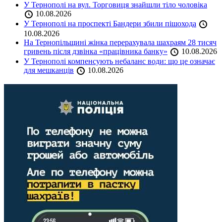
У Тернополі на вул. Торговиця знайшли тіло чоловіка
10.08.2026
У Тернополі на проспекті Бандери збили пішохода
10.08.2026
На Тернопільщині жінка перерахувала шахраям 28 тисяч
гривень після дзвінка «працівника банку»
10.08.2026
У Тернополі компенсують небаланс води: що це означає
для мешканців
10.08.2026