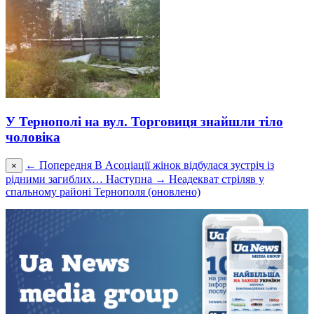
У Тернополі на вул. Торговиця знайшли тіло
чоловіка
← Попередня
В Асоціації жінок відбулася зустріч із
×
рідними загиблих…
Наступна →
Неадекват стріляв у
спальному районі Тернополя (оновлено)