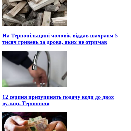
На Тернопільщині чоловік віддав шахраям 5
тисяч гривень за дрова, яких не отримав
12 серпня призупинять подачу води до двох
вулиць Тернополя