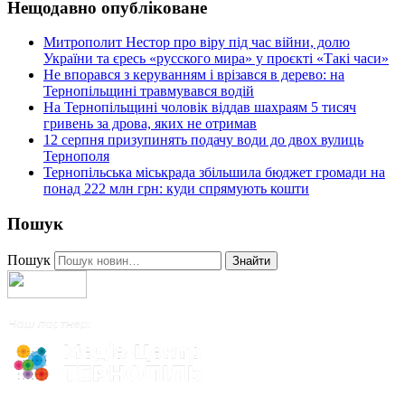
Нещодавно опубліковане
Митрополит Нестор про віру під час війни, долю
України та єресь «русского мира» у проєкті «Такі часи»
Не впорався з керуванням і врізався в дерево: на
Тернопільщині травмувався водій
На Тернопільщині чоловік віддав шахраям 5 тисяч
гривень за дрова, яких не отримав
12 серпня призупинять подачу води до двох вулиць
Тернополя
Тернопільська міськрада збільшила бюджет громади на
понад 222 млн грн: куди спрямують кошти
Пошук
Пошук
Знайти