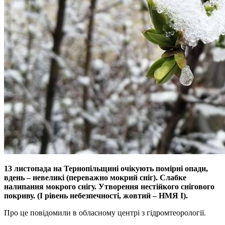
13 листопада на Тернопільщині очікують помірні опади,
вдень – невеликі (переважно мокрий сніг). Слабке
налипання мокрого снігу. Утворення нестійкого снігового
покриву. (І рівень небезпечності, жовтий – НМЯ І).
Про це повідомили в обласному центрі з гідромтеорології.