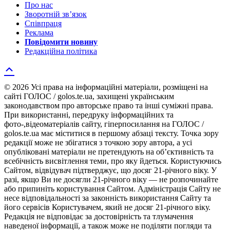
Про нас
Зворотній зв’язок
Співпраця
Реклама
Повідомити новину
Редакційна політика
© 2026 Усі права на інформаційні матеріали, розміщені на
сайті ГОЛОС / golos.te.ua, захищені українським
законодавством про авторське право та інші суміжні права.
При використанні, передруку інформаційних та
фото-,відеоматеріалів сайту, гіперпосилання на ГОЛОС /
golos.te.ua має міститися в першому абзаці тексту. Точка зору
редакції може не збігатися з точкою зору автора, а усі
опубліковані матеріали не претендують на об’єктивність та
всебічність висвітлення теми, про яку йдеться. Користуючись
Сайтом, відвідувач підтверджує, що досяг 21-річного віку. У
разі, якщо Ви не досягли 21-річного віку — не розпочинайте
або припиніть користування Сайтом. Адміністрація Сайту не
несе відповідальності за законність використання Сайту та
його сервісів Користувачем, який не досяг 21-річного віку.
Редакція не відповідає за достовірність та тлумачення
наведеної інформації, а також може не поділяти погляди та