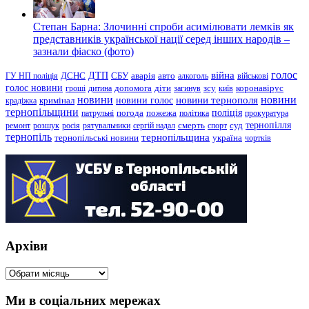
Степан Барна: Злочинні спроби асимілювати лемків як
представників української нації серед інших народів –
зазнали фіаско (фото)
голос
війна
ДТП
ГУ НП поліція
ДСНС
СБУ
аварія
авто
алкоголь
військові
голос новини
зсу
гроші
дитина
допомога
діти
загинув
київ
коронавірус
новини
новини тернополя
новини
новини голос
кримінал
крадіжка
тернопільщини
поліція
патрульні
погода
пожежа
політика
прокуратура
тернопілля
суд
ремонт
розшук
росія
рятувальники
сергій надал
смерть
спорт
тернопіль
тернопільщина
україна
тернопільські новини
чортків
Архіви
Архіви
Ми в соціальних мережах