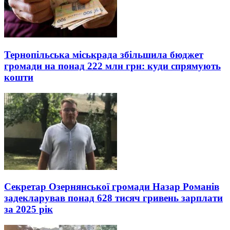
Тернопільська міськрада збільшила бюджет
громади на понад 222 млн грн: куди спрямують
кошти
Секретар Озернянської громади Назар Романів
задекларував понад 628 тисяч гривень зарплати
за 2025 рік