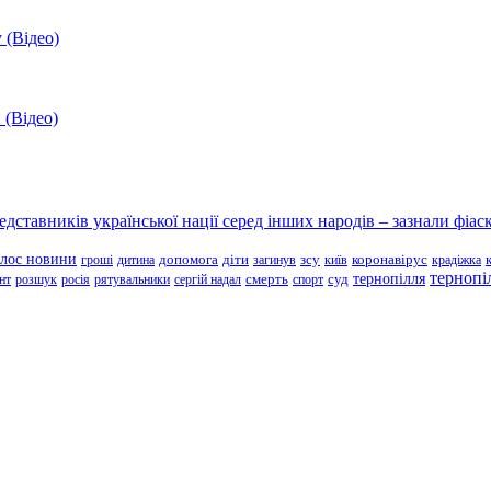
 (Відео)
 (Відео)
ставників української нації серед інших народів – зазнали фіаск
олос новини
зсу
гроші
дитина
допомога
діти
загинув
київ
коронавірус
крадіжка
тернопі
тернопілля
суд
нт
розшук
росія
рятувальники
сергій надал
смерть
спорт