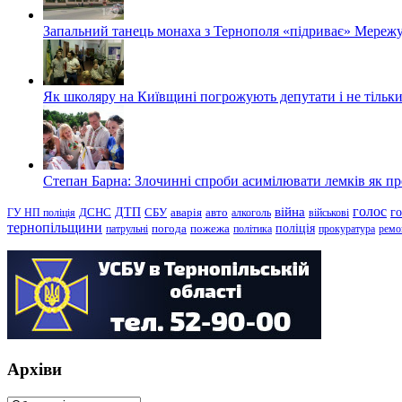
Запальний танець монаха з Тернополя «підриває» Мережу
Як школяру на Київщині погрожують депутати і не тільки
Степан Барна: Злочинні спроби асимілювати лемків як пред
голос
війна
г
ДТП
ГУ НП поліція
ДСНС
СБУ
аварія
авто
алкоголь
військові
тернопільщини
поліція
патрульні
погода
пожежа
політика
прокуратура
ремо
Архіви