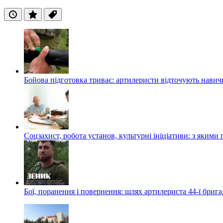
Останні
Популярні
Теги
Бойова підготовка триває: артилеристи відточують навич
Соцзахист, робота установ, культурні ініціативи: з яким
Бої, поранення і повернення: шлях артилериста 44-ї бриг