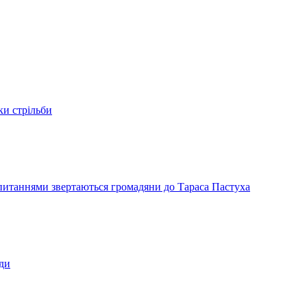
ки стрільби
и питаннями звертаються громадяни до Тараса Пастуха
ади