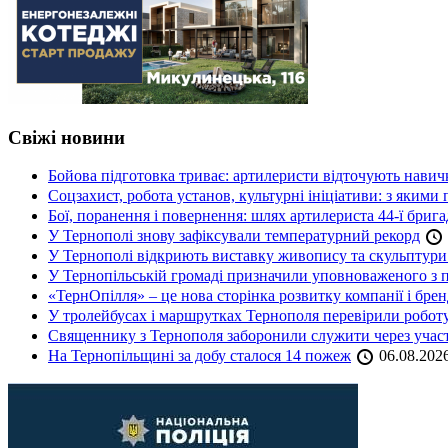
Свіжі новини
Бойова підготовка триває: артилеристи відточують навич
Соцзахист, робота установ, культурні ініціативи: з яким
Бої, поранення і повернення: шлях артилериста 44-ї бриг
У Тернополі знову зафіксували температурний рекорд
У Тернополі відкриють виставку живопису та скульптур
У Тернопільській громаді призначили уповноваженого з п
«ТернОпілля» – це нова сторінка розвитку компанії і бре
У тролейбусах і маршрутках Тернополя перевірили робот
Священнику з Тернополя заборонили служити через участь
На Тернопільщині за добу сталося 14 пожеж
06.08.202