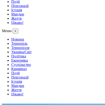
Події
Персоналії
Історія
Мандри
Життя
Цікаво!
Меню
×
Новини
Тернопіль
Тернопілля
Україна/Світ
Політика
Економіка
Суспільство
Кримінал
Події
Персоналії
Історія
Мандри
Життя
Цікаво!