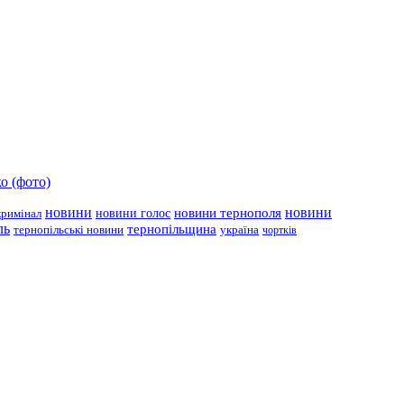
о (фото)
новини
новини тернополя
новини
новини голос
кримінал
ль
тернопільщина
україна
тернопільські новини
чортків