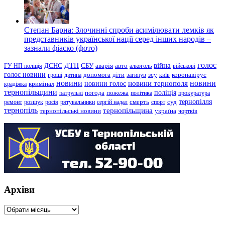
Степан Барна: Злочинні спроби асимілювати лемків як
представників української нації серед інших народів –
зазнали фіаско (фото)
голос
війна
ДТП
ГУ НП поліція
ДСНС
СБУ
аварія
авто
алкоголь
військові
голос новини
зсу
гроші
дитина
допомога
діти
загинув
київ
коронавірус
новини
новини тернополя
новини
новини голос
кримінал
крадіжка
тернопільщини
поліція
патрульні
погода
пожежа
політика
прокуратура
тернопілля
суд
ремонт
розшук
росія
рятувальники
сергій надал
смерть
спорт
тернопіль
тернопільщина
україна
тернопільські новини
чортків
Архіви
Архіви