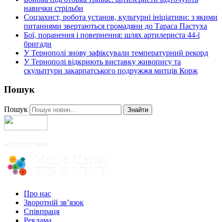
навички стрільби
Соцзахист, робота установ, культурні ініціативи: з якими
питаннями звертаються громадяни до Тараса Пастуха
Бої, поранення і повернення: шлях артилериста 44-ї
бригади
У Тернополі знову зафіксували температурний рекорд
У Тернополі відкриють виставку живопису та
скульптури закарпатського подружжя митців Корж
Пошук
Пошук
Знайти
Про нас
Зворотній зв’язок
Співпраця
Реклама