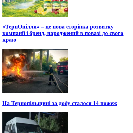
«ТернОпілля» – це нова сторінка розвитку
компанії і бренд, народжений в повазі до свого
краю
На Тернопільщині за добу сталося 14 пожеж