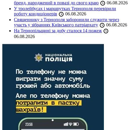
бренд, народжений в повазі до свого краю
06.08.2026
У тролейбусах і маршрутках Тернополя перевірили
роботу кондиціонерів
06.08.2026
Священнику з Тернополя заборонили служити через
участь у зібраннях Київського патріархату
06.08.2026
На Тернопільщині за добу сталося 14 пожеж
06.08.2026