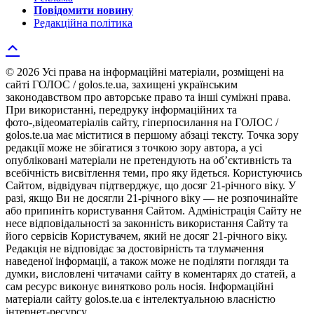
Повідомити новину
Редакційна політика
© 2026 Усі права на інформаційні матеріали, розміщені на
сайті ГОЛОС / golos.te.ua, захищені українським
законодавством про авторське право та інші суміжні права.
При використанні, передруку інформаційних та
фото-,відеоматеріалів сайту, гіперпосилання на ГОЛОС /
golos.te.ua має міститися в першому абзаці тексту. Точка зору
редакції може не збігатися з точкою зору автора, а усі
опубліковані матеріали не претендують на об’єктивність та
всебічність висвітлення теми, про яку йдеться. Користуючись
Сайтом, відвідувач підтверджує, що досяг 21-річного віку. У
разі, якщо Ви не досягли 21-річного віку — не розпочинайте
або припиніть користування Сайтом. Адміністрація Сайту не
несе відповідальності за законність використання Сайту та
його сервісів Користувачем, який не досяг 21-річного віку.
Редакція не відповідає за достовірність та тлумачення
наведеної інформації, а також може не поділяти погляди та
думки, висловлені читачами сайту в коментарях до статей, а
сам ресурс виконує винятково роль носія. Інформаційні
матеріали сайту golos.te.ua є інтелектуальною власністю
інтернет-ресурсу