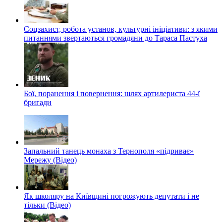
Соцзахист, робота установ, культурні ініціативи: з якими
питаннями звертаються громадяни до Тараса Пастуха
Бої, поранення і повернення: шлях артилериста 44-ї
бригади
Запальний танець монаха з Тернополя «підриває»
Мережу (Відео)
Як школяру на Київщині погрожують депутати і не
тільки (Відео)