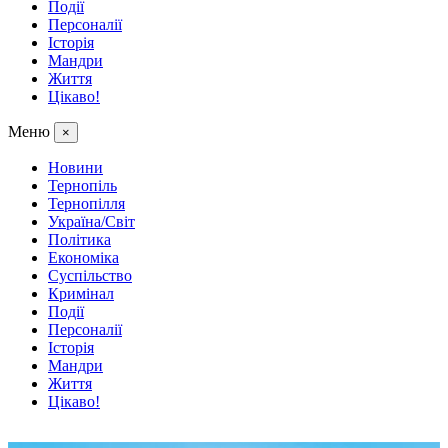
Події
Персоналії
Історія
Мандри
Життя
Цікаво!
Меню
×
Новини
Тернопіль
Тернопілля
Україна/Світ
Політика
Економіка
Суспільство
Кримінал
Події
Персоналії
Історія
Мандри
Життя
Цікаво!