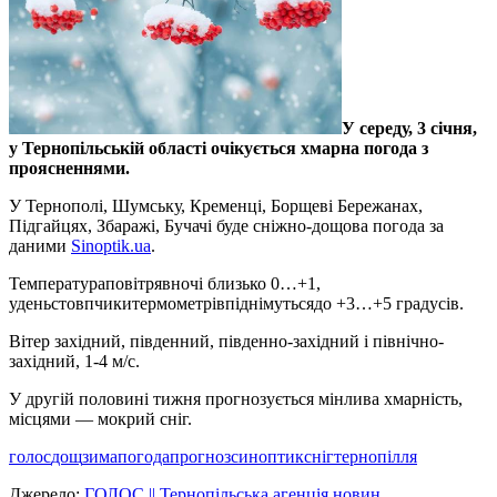
У середу, 3 січня,
у Тернопільській області очікується хмарна погода з
проясненнями.
У Тернополі, Шумську, Кременці, Борщеві Бережанах,
Підгайцях, Збаражі, Бучачі буде сніжно-дощова погода за
даними
Sinoptik.ua
.
Температураповітрявночі близько 0…+1,
уденьстовпчикитермометрівпіднімутьсядо +3…+5 градусів.
Вітер західний, південний, південно-західний і північно-
західний, 1-4 м/с.
У другій половині тижня прогнозується мінлива хмарність,
місцями — мокрий сніг.
голос
дощ
зима
погода
прогноз
синоптик
сніг
тернопілля
Джерело:
ГОЛОС || Тернопільська агенція новин