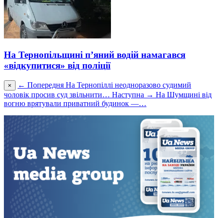
На Тернопільщині п’яний водій намагався
«відкупитися» від поліції
← Попередня
На Тернопіллі неодноразово судимий
×
чоловік просив суд звільнити…
Наступна →
На Шумщині від
вогню врятували приватний будинок —…