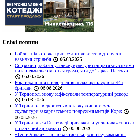
Свіжі новини
Бойова підготовка триває: артилеристи відточують
навички стрільби
06.08.2026
Соцзахист, робота установ, культурні ініціативи: з якими
питаннями звертаються громадяни до Тараса Пастуха
06.08.2026
Бої, поранення і повернення: шлях артилериста 44-ї
бригади
06.08.2026
У Тернополі знову зафіксували температурний рекорд
06.08.2026
У Тернополі відкриють виставку живопису та
скульптури закарпатського подружжя митців Корж
06.08.2026
У Тернопільській громаді призначили уповноваженого з
питань безбар’єрності
06.08.2026
«ТернОпілля» – це нова сторінка розвитку компанії і