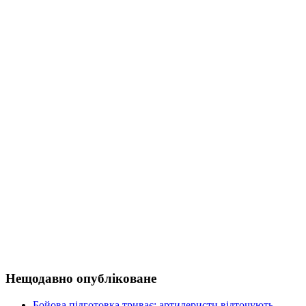
Нещодавно опубліковане
Бойова підготовка триває: артилеристи відточують