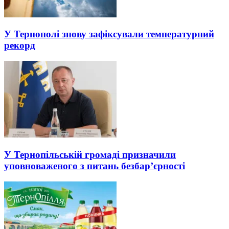
У Тернополі знову зафіксували температурний
рекорд
У Тернопільській громаді призначили
уповноваженого з питань безбар’єрності