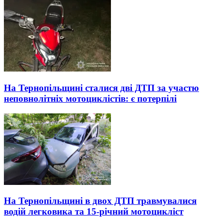
На Тернопільщині сталися дві ДТП за участю
неповнолітніх мотоциклістів: є потерпілі
На Тернопільщині в двох ДТП травмувалися
водій легковика та 15-річний мотоцикліст