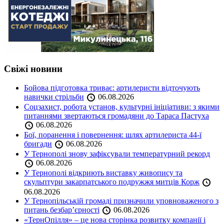
Свіжі новини
Бойова підготовка триває: артилеристи відточують
навички стрільби
06.08.2026
Соцзахист, робота установ, культурні ініціативи: з якими
питаннями звертаються громадяни до Тараса Пастуха
06.08.2026
Бої, поранення і повернення: шлях артилериста 44-ї
бригади
06.08.2026
У Тернополі знову зафіксували температурний рекорд
06.08.2026
У Тернополі відкриють виставку живопису та
скульптури закарпатського подружжя митців Корж
06.08.2026
У Тернопільській громаді призначили уповноваженого з
питань безбар’єрності
06.08.2026
«ТернОпілля» – це нова сторінка розвитку компанії і