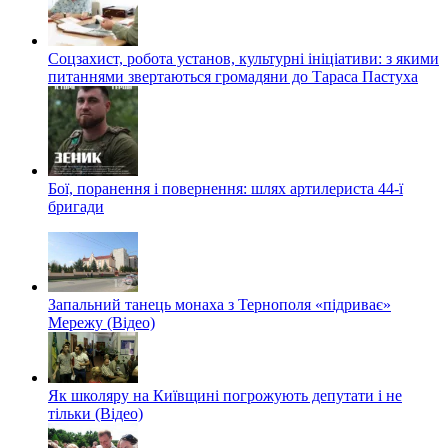
Соцзахист, робота установ, культурні ініціативи: з якими
питаннями звертаються громадяни до Тараса Пастуха
Бої, поранення і повернення: шлях артилериста 44-ї
бригади
Запальний танець монаха з Тернополя «підриває»
Мережу (Відео)
Як школяру на Київщині погрожують депутати і не
тільки (Відео)