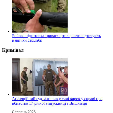
Бойова підготовка триває: артилеристи відточують
навички стрільби
Кримінал
Апеляційний суд залишив у силі вирок у справі про
вбивство 17-річної випускниці з Вишнівця
Серпень 2026