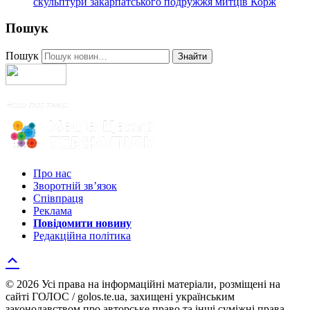
скульптури закарпатського подружжя митців Корж
Пошук
Пошук
Знайти
Про нас
Зворотній зв’язок
Співпраця
Реклама
Повідомити новину
Редакційна політика
© 2026 Усі права на інформаційні матеріали, розміщені на
сайті ГОЛОС / golos.te.ua, захищені українським
законодавством про авторське право та інші суміжні права.