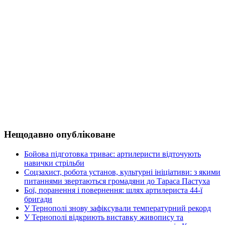
Нещодавно опубліковане
Бойова підготовка триває: артилеристи відточують
навички стрільби
Соцзахист, робота установ, культурні ініціативи: з якими
питаннями звертаються громадяни до Тараса Пастуха
Бої, поранення і повернення: шлях артилериста 44-ї
бригади
У Тернополі знову зафіксували температурний рекорд
У Тернополі відкриють виставку живопису та