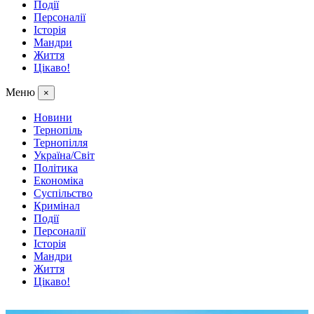
Події
Персоналії
Історія
Мандри
Життя
Цікаво!
Меню
×
Новини
Тернопіль
Тернопілля
Україна/Світ
Політика
Економіка
Суспільство
Кримінал
Події
Персоналії
Історія
Мандри
Життя
Цікаво!