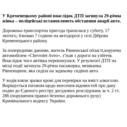
У Кременецкому районі внаслідок ДТП загинула 29-річна
жінка – поліцейські встановлюють обставини аварії авто.
Дорожньо-транспортна пригода трапилася у суботу, 17
лютого, близько 7 години на автодорозі у селі Діброва
Кременецького району.
За попередніми даними, житель Рівненської області,керуючи
автомобілем «Chevrolet Aveo», з’їхав з дороги на узбіччя.
Внаслідок чого автівка перекинулася. У результаті ДТП на
місці події загинула 29-річна пасажирка, мешканка
Рівненщини, яка сиділа на задньому сидінні авто.
У водія взяли зразки крові для перевірки на вміст алкоголю.
Вирішується питання щодо внесення відомостей про дану
подію до Єдиного реєстру досудових розслідувань за ч. 2 ст.
286 (порушення правил безпеки дорожнього руху)
Кримінального кодексу України.