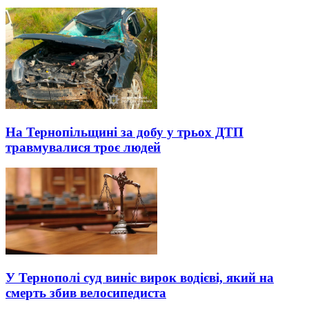
На Тернопільщині за добу у трьох ДТП
травмувалися троє людей
У Тернополі суд виніс вирок водієві, який на
смерть збив велосипедиста