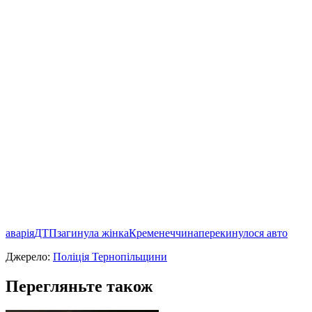
аварія
ДТП
загинула жінка
Кременеччина
перекинулося авто
Джерело:
Поліція Тернопільщини
Перегляньте також