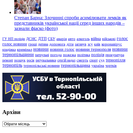
Степан Барна: Злочинні спроби асимілювати лемків як
представників української нації серед інших народів –
зазнали фіаско (фото)
голос
війна
ДТП
ГУ НП поліція
ДСНС
СБУ
аварія
авто
алкоголь
військові
голос новини
зсу
гроші
дитина
допомога
діти
загинув
київ
коронавірус
новини
новини тернополя
новини
новини голос
кримінал
крадіжка
тернопільщини
поліція
патрульні
погода
пожежа
політика
прокуратура
тернопілля
суд
ремонт
розшук
росія
рятувальники
сергій надал
смерть
спорт
тернопіль
тернопільщина
україна
тернопільські новини
чортків
Архіви
Архіви