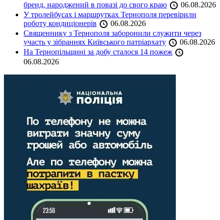
бренд, народжений в повазі до свого краю
06.08.2026
У тролейбусах і маршрутках Тернополя перевірили
роботу кондиціонерів
06.08.2026
Священнику з Тернополя заборонили служити через
участь у зібраннях Київського патріархату
06.08.2026
На Тернопільщині за добу сталося 14 пожеж
06.08.2026