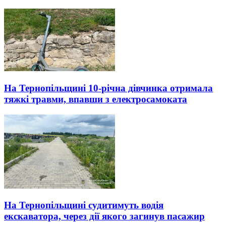
На Тернопільщині 10-річна дівчинка отримала
тяжкі травми, впавши з електросамоката
На Тернопільщині судитимуть водія
екскаватора, через дії якого загинув пасажир