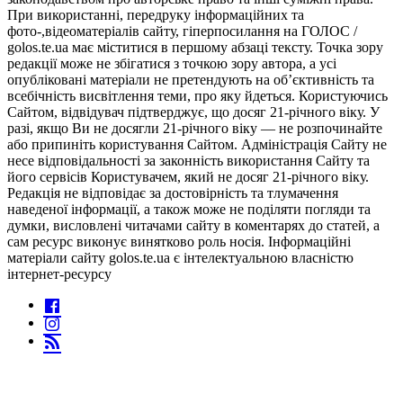
При використанні, передруку інформаційних та
фото-,відеоматеріалів сайту, гіперпосилання на ГОЛОС /
golos.te.ua має міститися в першому абзаці тексту. Точка зору
редакції може не збігатися з точкою зору автора, а усі
опубліковані матеріали не претендують на об’єктивність та
всебічність висвітлення теми, про яку йдеться. Користуючись
Сайтом, відвідувач підтверджує, що досяг 21-річного віку. У
разі, якщо Ви не досягли 21-річного віку — не розпочинайте
або припиніть користування Сайтом. Адміністрація Сайту не
несе відповідальності за законність використання Сайту та
його сервісів Користувачем, який не досяг 21-річного віку.
Редакція не відповідає за достовірність та тлумачення
наведеної інформації, а також може не поділяти погляди та
думки, висловлені читачами сайту в коментарях до статей, а
сам ресурс виконує винятково роль носія. Інформаційні
матеріали сайту golos.te.ua є інтелектуальною власністю
інтернет-ресурсу