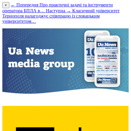
← Попередня
Про практичні задачі та інструменти
×
оператора БПЛА в…
Наступна →
Класичний університет
Тернополя налагоджує співпрацю із словацьким
університетом…