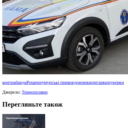
контрабанда
Рошен
румунські прикордонники
цигарки
цукерки
Джерело:
Тернополяни
Перегляньте також