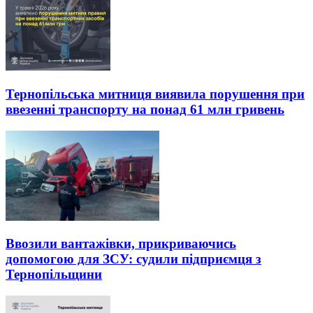
Тернопільська митниця виявила порушення при
ввезенні транспорту на понад 61 млн гривень
Ввозили вантажівки, прикриваючись
допомогою для ЗСУ: судили підприємця з
Тернопільщини