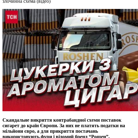
злочинна схема (відео)
Скандальне викриття контрабандної схеми поставок
сигарет до країн Європи. За них не платять податки на
мiльйони євро, а для прикриття постачань
використовують фури i вiдомий бренд “Рошен”.