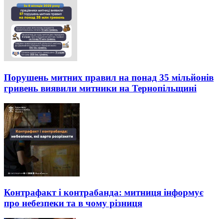
Порушень митних правил на понад 35 мільйонів
гривень виявили митники на Тернопільщині
Контрафакт і контрабанда: митниця інформує
про небезпеки та в чому різниця