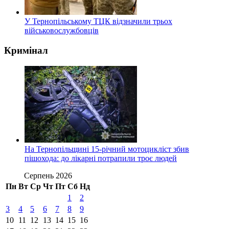
У Тернопільському ТЦК відзначили трьох
військовослужбовців
Кримінал
На Тернопільщині 15-річний мотоцикліст збив
пішохода: до лікарні потрапили троє людей
Серпень 2026
Пн
Вт
Ср
Чт
Пт
Сб
Нд
1
2
3
4
5
6
7
8
9
10
11
12
13
14
15
16