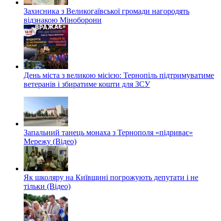
Захисника з Великогаївської громади нагородять
відзнакою Міноборони
День міста з великою місією: Тернопіль підтримуватиме
ветеранів і збиратиме кошти для ЗСУ
Запальний танець монаха з Тернополя «підриває»
Мережу (Відео)
Як школяру на Київщині погрожують депутати і не
тільки (Відео)