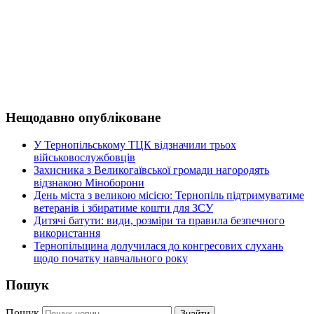
Нещодавно опубліковане
У Тернопільському ТЦК відзначили трьох
військовослужбовців
Захисника з Великогаївської громади нагородять
відзнакою Міноборони
День міста з великою місією: Тернопіль підтримуватиме
ветеранів і збиратиме кошти для ЗСУ
Дитячі батути: види, розміри та правила безпечного
використання
Тернопільщина долучилася до конгресових слухань
щодо початку навчального року
Пошук
Пошук
Знайти