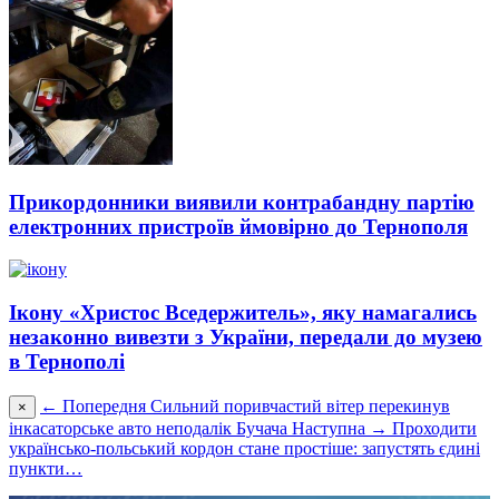
Прикордонники виявили контрабандну партію
електронних пристроїв ймовірно до Тернополя
Ікону «Христос Вседержитель», яку намагались
незаконно вивезти з України, передали до музею
в Тернополі
← Попередня
Сильний поривчастий вітер перекинув
×
інкасаторське авто неподалік Бучача
Наступна →
Проходити
українсько-польський кордон стане простіше: запустять єдині
пункти…