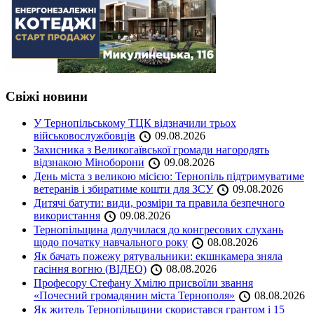
Свіжі новини
У Тернопільському ТЦК відзначили трьох
військовослужбовців
09.08.2026
Захисника з Великогаївської громади нагородять
відзнакою Міноборони
09.08.2026
День міста з великою місією: Тернопіль підтримуватиме
ветеранів і збиратиме кошти для ЗСУ
09.08.2026
Дитячі батути: види, розміри та правила безпечного
використання
09.08.2026
Тернопільщина долучилася до конгресових слухань
щодо початку навчального року
08.08.2026
Як бачать пожежу рятувальники: екшнкамера зняла
гасіння вогню (ВІДЕО)
08.08.2026
Професору Стефану Хмілю присвоїли звання
«Почесний громадянин міста Тернополя»
08.08.2026
Як житель Тернопільщини скористався грантом і 15