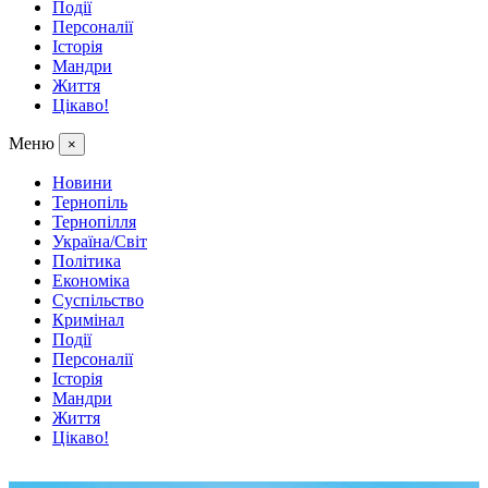
Події
Персоналії
Історія
Мандри
Життя
Цікаво!
Меню
×
Новини
Тернопіль
Тернопілля
Україна/Світ
Політика
Економіка
Суспільство
Кримінал
Події
Персоналії
Історія
Мандри
Життя
Цікаво!