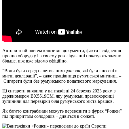
Автори знайшли ексклюзивнi документи, факти i свiдчення
про цю оборудку i в своєму розслiдуваннi показують значно
бiльше, нiж вже вiдомо офiцiйно.
“Вони були серед палетованих цукерок, якi були внесенi в
митнi декларацiї”, – каже працiвниця румунської митницi. –
Сигарети були без румунського податкового маркування.
Цi сигарети виявили у вантажiвцi 24 березня 2023 року, з
держномером ВХ5519СМ, яку румунськi правоохоронцi
зупинили для перевiрки бiля румунського мiста Брашов.
Як багато контрабанди можуть перевозити в фурах “Рошен”
пiд прикриттям солодощiв – дивiться в сюжетi.