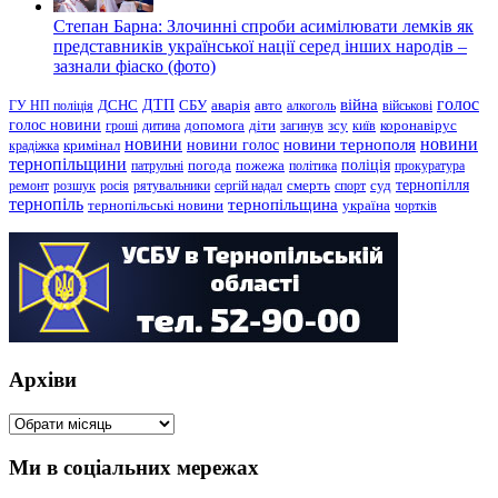
Степан Барна: Злочинні спроби асимілювати лемків як
представників української нації серед інших народів –
зазнали фіаско (фото)
голос
війна
ДТП
ГУ НП поліція
ДСНС
СБУ
аварія
авто
алкоголь
військові
голос новини
зсу
гроші
дитина
допомога
діти
загинув
київ
коронавірус
новини
новини тернополя
новини
новини голос
кримінал
крадіжка
тернопільщини
поліція
патрульні
погода
пожежа
політика
прокуратура
тернопілля
суд
ремонт
розшук
росія
рятувальники
сергій надал
смерть
спорт
тернопіль
тернопільщина
україна
тернопільські новини
чортків
Архіви
Архіви
Ми в соціальних мережах