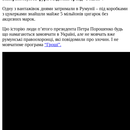
Одну з вантажiвок днями затримали в Румунiї – пiд коробками
з цукерками знайшли майже 5 мiльйонiв цигарок без
акцизних марок.
Цю iсторiю люди п’ятого президента Петра Порошенко будь
що намагаються замовчати в Українi, але не мовчать вже
румунськi правоохоронцi, якi повiдомили про злочин. I не
мовчатиме програма
“Грошi”.