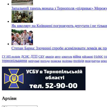
Запальний танець монаха з Тернополя «підриває» Мережу
Як школяру на Київщині погрожують депутати і не тільки
Степан Барна: Злочинні спроби асимілювати лемків як пред
голос
війна
г
ДТП
ГУ НП поліція
ДСНС
СБУ
аварія
авто
алкоголь
військові
тернопільщини
поліція
патрульні
погода
пожежа
політика
прокуратура
ремо
Архіви