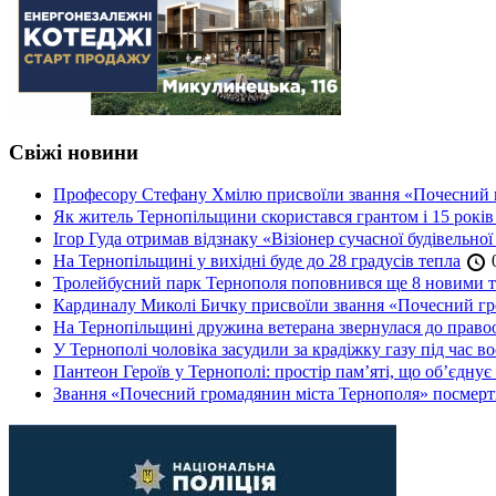
Свіжі новини
Професору Стефану Хмілю присвоїли звання «Почесний 
Як житель Тернопільщини скористався грантом і 15 років
Ігор Гуда отримав відзнаку «Візіонер сучасної будівельної
На Тернопільщині у вихідні буде до 28 градусів тепла
0
Тролейбусний парк Тернополя поповнився ще 8 новими 
Кардиналу Миколі Бичку присвоїли звання «Почесний гр
На Тернопільщині дружина ветерана звернулася до правоох
У Тернополі чоловіка засудили за крадіжку газу під час в
Пантеон Героїв у Тернополі: простір пам’яті, що об’єднує
Звання «Почесний громадянин міста Тернополя» посмерт