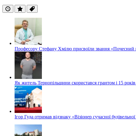
Останні
Популярні
Теги
Професору Стефану Хмілю присвоїли звання «Почесний 
Як житель Тернопільщини скористався грантом і 15 років
Ігор Гуда отримав відзнаку «Візіонер сучасної будівельної