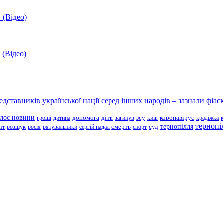
 (Відео)
 (Відео)
ставників української нації серед інших народів – зазнали фіаск
олос новини
зсу
гроші
дитина
допомога
діти
загинув
київ
коронавірус
крадіжка
тернопі
тернопілля
суд
нт
розшук
росія
рятувальники
сергій надал
смерть
спорт