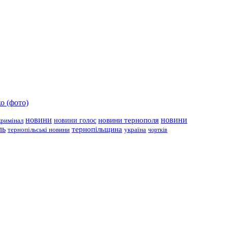
о (фото)
новини
новини тернополя
новини
новини голос
кримінал
ль
тернопільщина
україна
тернопільські новини
чортків