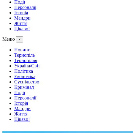
Події
Персоналії
Історія
Мандри
Життя
Цікаво!
Меню
×
Новини
Тернопіль
Тернопілля
Україна/Світ
Політика
Економіка
Суспільство
Кримінал
Події
Персоналії
Історія
Мандри
Життя
Цікаво!