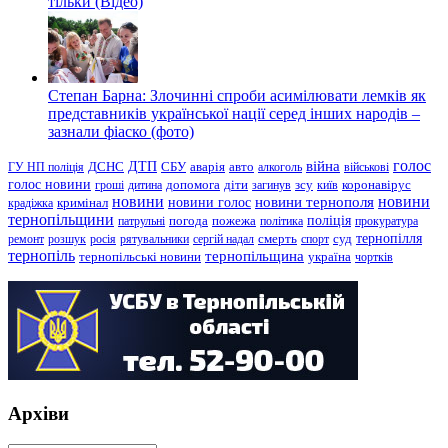
тільки (Відео)
Степан Барна: Злочинні спроби асимілювати лемків як
представників української нації серед інших народів –
зазнали фіаско (фото)
голос
війна
ДТП
ГУ НП поліція
ДСНС
СБУ
аварія
авто
алкоголь
військові
голос новини
зсу
гроші
дитина
допомога
діти
загинув
київ
коронавірус
новини
новини тернополя
новини
новини голос
кримінал
крадіжка
тернопільщини
поліція
патрульні
погода
пожежа
політика
прокуратура
тернопілля
суд
ремонт
розшук
росія
рятувальники
сергій надал
смерть
спорт
тернопіль
тернопільщина
україна
тернопільські новини
чортків
Архіви