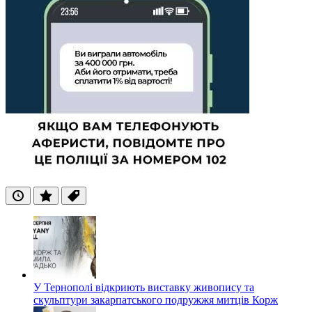
Останні
Популярні
Теги
У Тернополі відкриють виставку живопису та
скульптури закарпатського подружжя митців Корж