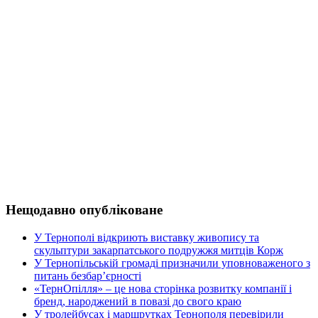
Нещодавно опубліковане
У Тернополі відкриють виставку живопису та
скульптури закарпатського подружжя митців Корж
У Тернопільській громаді призначили уповноваженого з
питань безбар’єрності
«ТернОпілля» – це нова сторінка розвитку компанії і
бренд, народжений в повазі до свого краю
У тролейбусах і маршрутках Тернополя перевірили