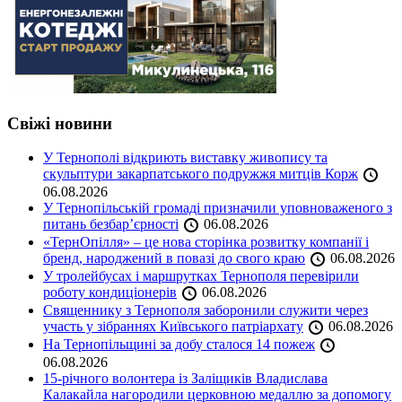
Свіжі новини
У Тернополі відкриють виставку живопису та
скульптури закарпатського подружжя митців Корж
06.08.2026
У Тернопільській громаді призначили уповноваженого з
питань безбар’єрності
06.08.2026
«ТернОпілля» – це нова сторінка розвитку компанії і
бренд, народжений в повазі до свого краю
06.08.2026
У тролейбусах і маршрутках Тернополя перевірили
роботу кондиціонерів
06.08.2026
Священнику з Тернополя заборонили служити через
участь у зібраннях Київського патріархату
06.08.2026
На Тернопільщині за добу сталося 14 пожеж
06.08.2026
15-річного волонтера із Заліщиків Владислава
Калакайла нагородили церковною медаллю за допомогу