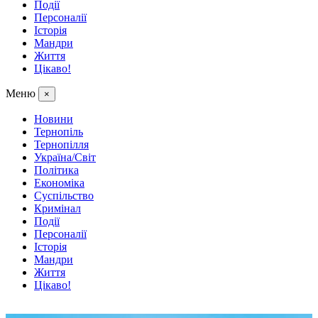
Події
Персоналії
Історія
Мандри
Життя
Цікаво!
Меню
×
Новини
Тернопіль
Тернопілля
Україна/Світ
Політика
Економіка
Суспільство
Кримінал
Події
Персоналії
Історія
Мандри
Життя
Цікаво!