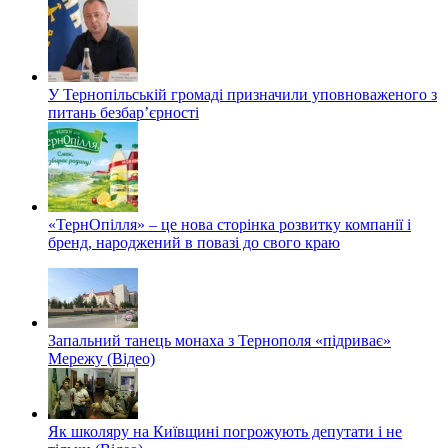
У Тернопільській громаді призначили уповноваженого з
питань безбар’єрності
«ТернОпілля» – це нова сторінка розвитку компанії і
бренд, народжений в повазі до свого краю
Запальний танець монаха з Тернополя «підриває»
Мережу (Відео)
Як школяру на Київщині погрожують депутати і не