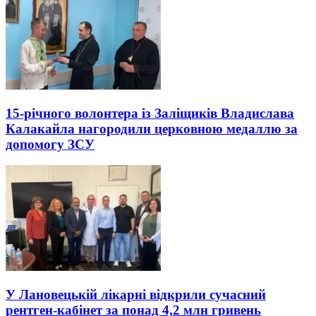
15-річного волонтера із Заліщиків Владислава
Калакайла нагородили церковною медаллю за
допомогу ЗСУ
У Лановецькій лікарні відкрили сучасний
рентген-кабінет за понад 4,2 млн гривень