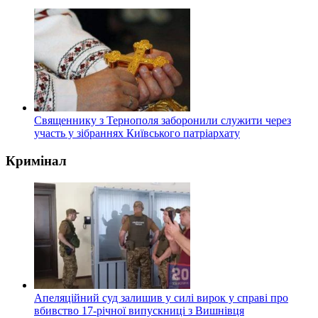
Священнику з Тернополя заборонили служити через
участь у зібраннях Київського патріархату
Кримінал
Апеляційний суд залишив у силі вирок у справі про
вбивство 17-річної випускниці з Вишнівця