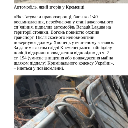
Автомобіль, який згорів у Кременці
«Як з’ясували правоохоронці, близько 1:40
восьмикласник, перебуваючи у стані алкогольного
сп’яніння, підпалив автомобіль Renault Laguna на
території стоянки. Вогонь повністю охопив
транспорт. Після скоєного неповнолітній
повернувся додому. Хлопець у вчиненому зізнався.
За даним фактом слідчі Кременецького райвідділу
поліції відкрили провадження відповідно до ч. 2
ст. 194 (умисне знищення або пошкодження майна
шляхом підпалу) Кримінального кодексу України»,
– йдеться у повідомленні.