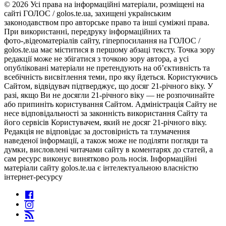
© 2026 Усі права на інформаційні матеріали, розміщені на
сайті ГОЛОС / golos.te.ua, захищені українським
законодавством про авторське право та інші суміжні права.
При використанні, передруку інформаційних та
фото-,відеоматеріалів сайту, гіперпосилання на ГОЛОС /
golos.te.ua має міститися в першому абзаці тексту. Точка зору
редакції може не збігатися з точкою зору автора, а усі
опубліковані матеріали не претендують на об’єктивність та
всебічність висвітлення теми, про яку йдеться. Користуючись
Сайтом, відвідувач підтверджує, що досяг 21-річного віку. У
разі, якщо Ви не досягли 21-річного віку — не розпочинайте
або припиніть користування Сайтом. Адміністрація Сайту не
несе відповідальності за законність використання Сайту та
його сервісів Користувачем, який не досяг 21-річного віку.
Редакція не відповідає за достовірність та тлумачення
наведеної інформації, а також може не поділяти погляди та
думки, висловлені читачами сайту в коментарях до статей, а
сам ресурс виконує винятково роль носія. Інформаційні
матеріали сайту golos.te.ua є інтелектуальною власністю
інтернет-ресурсу