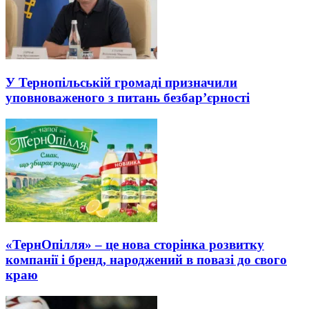
У Тернопільській громаді призначили
уповноваженого з питань безбар’єрності
«ТернОпілля» – це нова сторінка розвитку
компанії і бренд, народжений в повазі до свого
краю