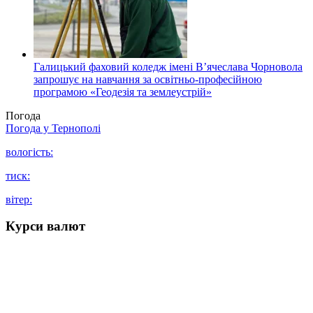
Галицький фаховий коледж імені В’ячеслава Чорновола
запрошує на навчання за освітньо-професійною
програмою «Геодезія та землеустрій»
Погода
Погода у
Тернополі
вологість:
тиск:
вітер:
Курси валют