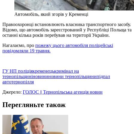
Автомобіль, який згорів у Кременці
Правоохоронці встановлюють власника транспортного засобу.
Відомо, що автомобіль зареєстрований у Республіці Польща та
останні кілька років перебував на території України.
Нагалаємо, про
пожежу цього автомобіля поліцейські
повідомляли 19 травня.
ГУ НП поліція
кременець
кримінал на
тернопільщині
новини
новини тернопільщини
підпал
авто
тернопілля
Джерело:
ГОЛОС || Тернопільська агенція новин
Перегляньте також