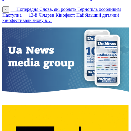
← Попередня
Слова, які роблять Тернопіль особливим
×
Наступна →
13-й Чілдрен Кінофест: Найбільший дитячий
кінофестиваль знову в…