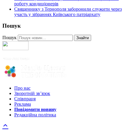
роботу кондиціонерів
Священнику з Тернополя заборонили служити через
участь у зібраннях Київського патріархату
Пошук
Пошук
Знайти
Про нас
Зворотній зв’язок
Співпраця
Реклама
Повідомити новину
Редакційна політика