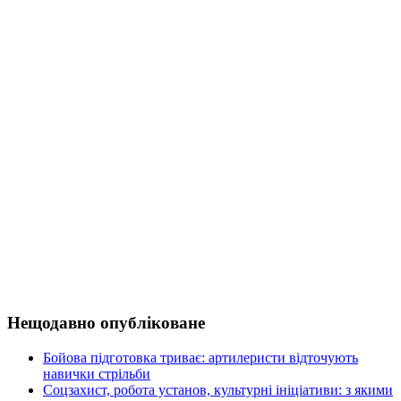
Нещодавно опубліковане
Бойова підготовка триває: артилеристи відточують
навички стрільби
Соцзахист, робота установ, культурні ініціативи: з якими