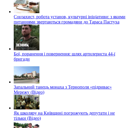
Соцзахист, робота установ, культурні ініціативи: з якими
питаннями звертаються громадяни до Тараса Пастуха
Бої, поранення і повернення: шлях артилериста 44-ї
бригади
Запальний танець монаха з Тернополя «підриває»
Мережу (Відео)
Як школяру на Київщині погрожують депутати і не
тільки (Відео)