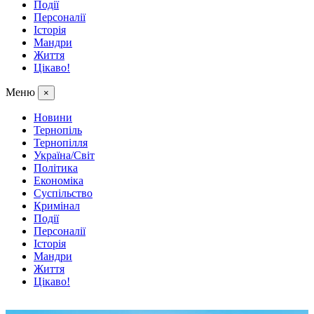
Події
Персоналії
Історія
Мандри
Життя
Цікаво!
Меню
×
Новини
Тернопіль
Тернопілля
Україна/Світ
Політика
Економіка
Суспільство
Кримінал
Події
Персоналії
Історія
Мандри
Життя
Цікаво!