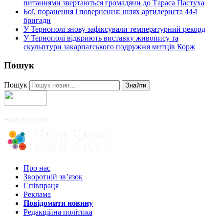
питаннями звертаються громадяни до Тараса Пастуха
Бої, поранення і повернення: шлях артилериста 44-ї
бригади
У Тернополі знову зафіксували температурний рекорд
У Тернополі відкриють виставку живопису та
скульптури закарпатського подружжя митців Корж
Пошук
Пошук
Знайти
Про нас
Зворотній зв’язок
Співпраця
Реклама
Повідомити новину
Редакційна політика