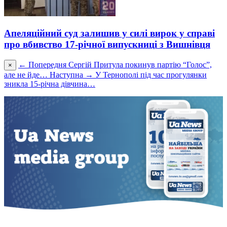
Апеляційний суд залишив у силі вирок у справі
про вбивство 17-річної випускниці з Вишнівця
← Попередня
Сергій Притула покинув партію “Голос”,
×
але не йде…
Наступна →
У Тернополі під час прогулянки
зникла 15-річна дівчина…