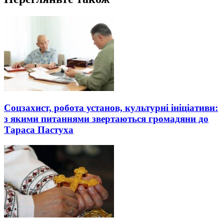
Соцзахист, робота установ, культурні ініціативи:
з якими питаннями звертаються громадяни до
Тараса Пастуха