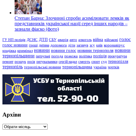
Степан Барна: Злочинні спроби асимілювати лемків як
представників української нації серед інших народів –
зазнали фіаско (фото)
голос
війна
ДТП
ГУ НП поліція
ДСНС
СБУ
аварія
авто
алкоголь
військові
голос новини
зсу
гроші
дитина
допомога
діти
загинув
київ
коронавірус
новини
новини тернополя
новини
новини голос
кримінал
крадіжка
тернопільщини
поліція
патрульні
погода
пожежа
політика
прокуратура
тернопілля
суд
ремонт
розшук
росія
рятувальники
сергій надал
смерть
спорт
тернопіль
тернопільщина
україна
тернопільські новини
чортків
Архіви
Архіви