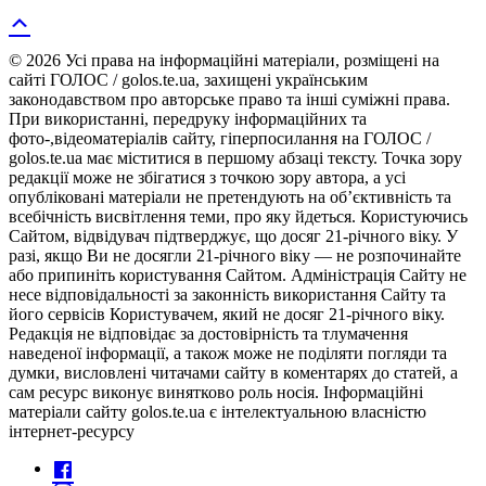
© 2026 Усі права на інформаційні матеріали, розміщені на
сайті ГОЛОС / golos.te.ua, захищені українським
законодавством про авторське право та інші суміжні права.
При використанні, передруку інформаційних та
фото-,відеоматеріалів сайту, гіперпосилання на ГОЛОС /
golos.te.ua має міститися в першому абзаці тексту. Точка зору
редакції може не збігатися з точкою зору автора, а усі
опубліковані матеріали не претендують на об’єктивність та
всебічність висвітлення теми, про яку йдеться. Користуючись
Сайтом, відвідувач підтверджує, що досяг 21-річного віку. У
разі, якщо Ви не досягли 21-річного віку — не розпочинайте
або припиніть користування Сайтом. Адміністрація Сайту не
несе відповідальності за законність використання Сайту та
його сервісів Користувачем, який не досяг 21-річного віку.
Редакція не відповідає за достовірність та тлумачення
наведеної інформації, а також може не поділяти погляди та
думки, висловлені читачами сайту в коментарях до статей, а
сам ресурс виконує винятково роль носія. Інформаційні
матеріали сайту golos.te.ua є інтелектуальною власністю
інтернет-ресурсу