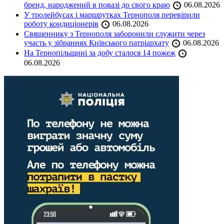
бренд, народжений в повазі до свого краю
06.08.2026
У тролейбусах і маршрутках Тернополя перевірили
роботу кондиціонерів
06.08.2026
Священнику з Тернополя заборонили служити через
участь у зібраннях Київського патріархату
06.08.2026
На Тернопільщині за добу сталося 14 пожеж
06.08.2026