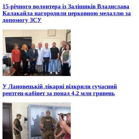
15-річного волонтера із Заліщиків Владислава
Калакайла нагородили церковною медаллю за
допомогу ЗСУ
У Лановецькій лікарні відкрили сучасний
рентген-кабінет за понад 4,2 млн гривень