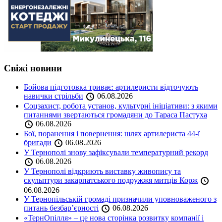
Свіжі новини
Бойова підготовка триває: артилеристи відточують
навички стрільби
06.08.2026
Соцзахист, робота установ, культурні ініціативи: з якими
питаннями звертаються громадяни до Тараса Пастуха
06.08.2026
Бої, поранення і повернення: шлях артилериста 44-ї
бригади
06.08.2026
У Тернополі знову зафіксували температурний рекорд
06.08.2026
У Тернополі відкриють виставку живопису та
скульптури закарпатського подружжя митців Корж
06.08.2026
У Тернопільській громаді призначили уповноваженого з
питань безбар’єрності
06.08.2026
«ТернОпілля» – це нова сторінка розвитку компанії і