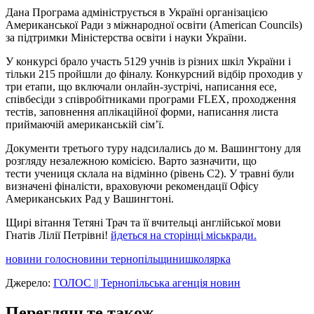
Дана Програма адмініструється в Україні організацією
Американської Ради з міжнародної освіти (American Councils)
за підтримки Міністерства освіти і науки України.
У конкурсі брало участь 5129 учнів із різних шкіл України і
тільки 215 пройшли до фіналу. Конкурсний відбір проходив у
три етапи, що включали онлайн-зустрічі, написання есе,
співбесіди з співробітниками програми FLEX, проходження
тестів, заповнення аплікаційної форми, написання листа
приймаючій американській сім’ї.
Документи третього туру надсилались до м. Вашингтону для
розгляду незалежною комісією. Варто зазначити, що
тести учениця склала на відмінно (рівень С2). У травні були
визначені фіналісти, враховуючи рекомендації Офісу
Американських Рад у Вашингтоні.
Щирі вітання Тетяні Трач та її вчительці англійської мови
Гнатів Лілії Петрівні!
йдеться на сторінці міськради.
новини голос
новини тернопільщини
школярка
Джерело:
ГОЛОС || Тернопільська агенція новин
Перегляньте також