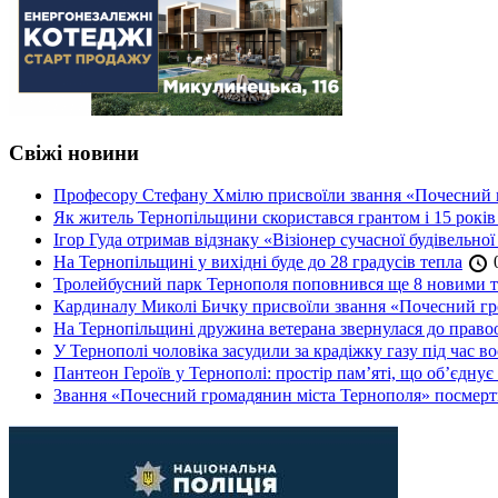
Свіжі новини
Професору Стефану Хмілю присвоїли звання «Почесний 
Як житель Тернопільщини скористався грантом і 15 років
Ігор Гуда отримав відзнаку «Візіонер сучасної будівельної
На Тернопільщині у вихідні буде до 28 градусів тепла
0
Тролейбусний парк Тернополя поповнився ще 8 новими 
Кардиналу Миколі Бичку присвоїли звання «Почесний гр
На Тернопільщині дружина ветерана звернулася до правоох
У Тернополі чоловіка засудили за крадіжку газу під час в
Пантеон Героїв у Тернополі: простір пам’яті, що об’єднує
Звання «Почесний громадянин міста Тернополя» посмерт