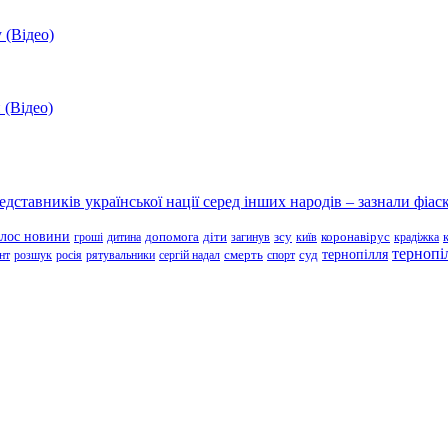
 (Відео)
 (Відео)
ставників української нації серед інших народів – зазнали фіаск
олос новини
зсу
гроші
дитина
допомога
діти
загинув
київ
коронавірус
крадіжка
тернопі
тернопілля
суд
нт
розшук
росія
рятувальники
сергій надал
смерть
спорт