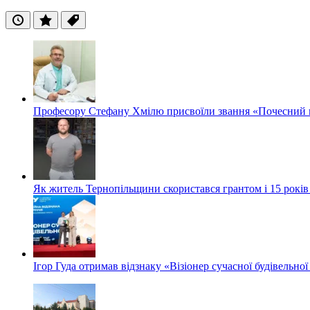
Останні
Популярні
Теги
Професору Стефану Хмілю присвоїли звання «Почесний 
Як житель Тернопільщини скористався грантом і 15 років
Ігор Гуда отримав відзнаку «Візіонер сучасної будівельної