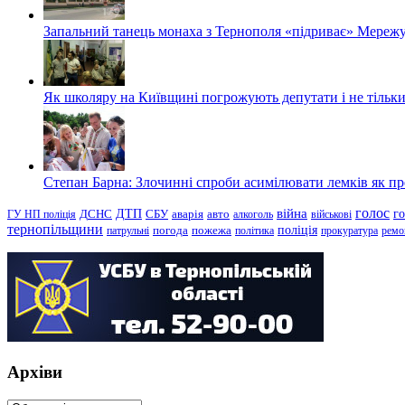
Запальний танець монаха з Тернополя «підриває» Мережу
Як школяру на Київщині погрожують депутати і не тільки
Степан Барна: Злочинні спроби асимілювати лемків як пред
голос
війна
г
ДТП
ГУ НП поліція
ДСНС
СБУ
аварія
авто
алкоголь
військові
тернопільщини
поліція
патрульні
погода
пожежа
політика
прокуратура
ремо
Архіви