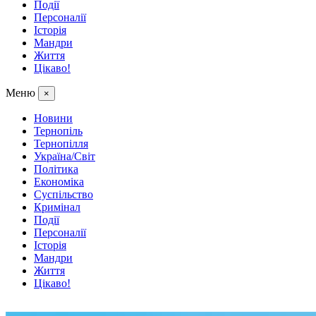
Події
Персоналії
Історія
Мандри
Життя
Цікаво!
Меню
×
Новини
Тернопіль
Тернопілля
Україна/Світ
Політика
Економіка
Суспільство
Кримінал
Події
Персоналії
Історія
Мандри
Життя
Цікаво!