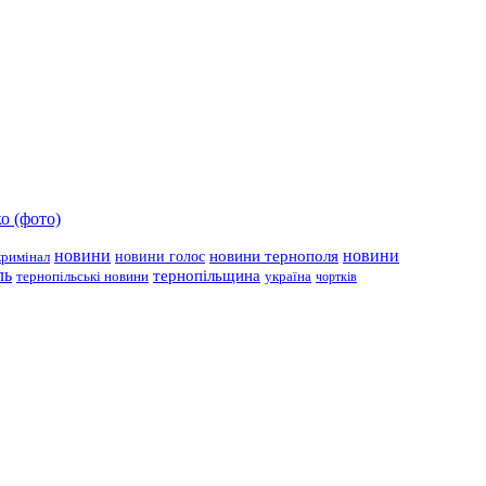
о (фото)
новини
новини тернополя
новини
новини голос
кримінал
ль
тернопільщина
україна
тернопільські новини
чортків