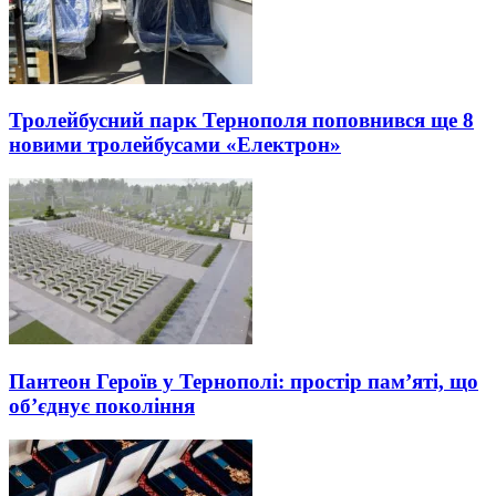
Тролейбусний парк Тернополя поповнився ще 8
новими тролейбусами «Електрон»
Пантеон Героїв у Тернополі: простір пам’яті, що
об’єднує покоління