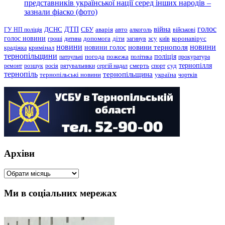
представників української нації серед інших народів –
зазнали фіаско (фото)
голос
війна
ДТП
ГУ НП поліція
ДСНС
СБУ
аварія
авто
алкоголь
військові
голос новини
зсу
гроші
дитина
допомога
діти
загинув
київ
коронавірус
новини
новини тернополя
новини
новини голос
кримінал
крадіжка
тернопільщини
поліція
патрульні
погода
пожежа
політика
прокуратура
тернопілля
суд
ремонт
розшук
росія
рятувальники
сергій надал
смерть
спорт
тернопіль
тернопільщина
україна
тернопільські новини
чортків
Архіви
Архіви
Ми в соціальних мережах