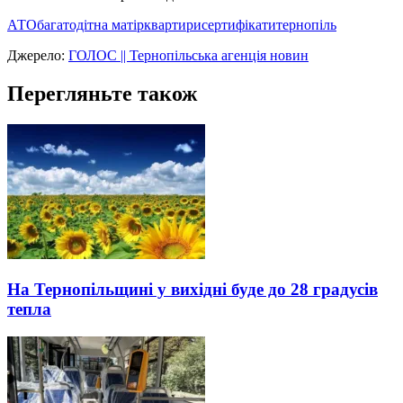
АТО
багатодітна матір
квартири
сертифікати
тернопіль
Джерело:
ГОЛОС || Тернопільська агенція новин
Перегляньте також
На Тернопільщині у вихідні буде до 28 градусів
тепла