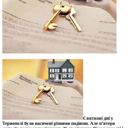
Святкові дні у
Тернополі були насичені різними подіями. Але п’ятеро