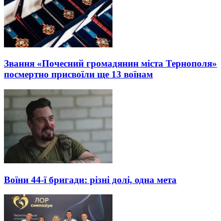
Звання «Почесний громадянин міста Тернополя»
посмертно присвоїли ще 13 воїнам
Воїни 44-ї бригади: різні долі, одна мета