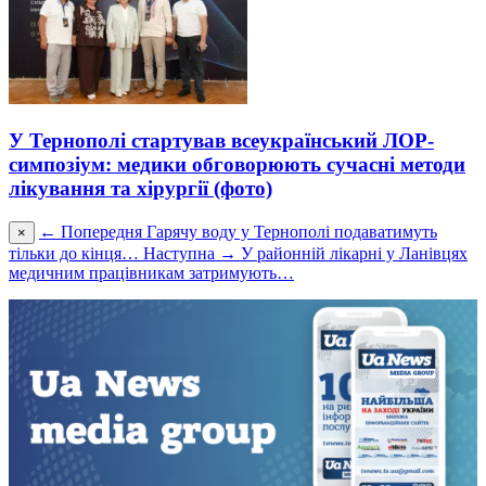
У Тернополі стартував всеукраїнський ЛОР-
симпозіум: медики обговорюють сучасні методи
лікування та хірургії (фото)
← Попередня
Гарячу воду у Тернополі подаватимуть
×
тільки до кінця…
Наступна →
У районній лікарні у Ланівцях
медичним працівникам затримують…