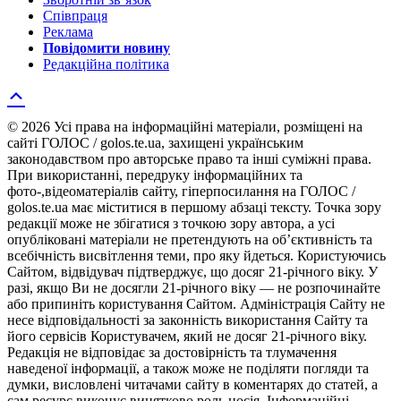
Співпраця
Реклама
Повідомити новину
Редакційна політика
© 2026 Усі права на інформаційні матеріали, розміщені на
сайті ГОЛОС / golos.te.ua, захищені українським
законодавством про авторське право та інші суміжні права.
При використанні, передруку інформаційних та
фото-,відеоматеріалів сайту, гіперпосилання на ГОЛОС /
golos.te.ua має міститися в першому абзаці тексту. Точка зору
редакції може не збігатися з точкою зору автора, а усі
опубліковані матеріали не претендують на об’єктивність та
всебічність висвітлення теми, про яку йдеться. Користуючись
Сайтом, відвідувач підтверджує, що досяг 21-річного віку. У
разі, якщо Ви не досягли 21-річного віку — не розпочинайте
або припиніть користування Сайтом. Адміністрація Сайту не
несе відповідальності за законність використання Сайту та
його сервісів Користувачем, який не досяг 21-річного віку.
Редакція не відповідає за достовірність та тлумачення
наведеної інформації, а також може не поділяти погляди та
думки, висловлені читачами сайту в коментарях до статей, а
сам ресурс виконує винятково роль носія. Інформаційні