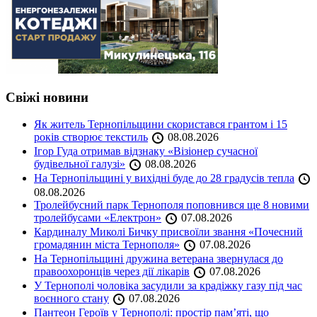
Свіжі новини
Як житель Тернопільщини скористався грантом і 15
років створює текстиль
08.08.2026
Ігор Гуда отримав відзнаку «Візіонер сучасної
будівельної галузі»
08.08.2026
На Тернопільщині у вихідні буде до 28 градусів тепла
08.08.2026
Тролейбусний парк Тернополя поповнився ще 8 новими
тролейбусами «Електрон»
07.08.2026
Кардиналу Миколі Бичку присвоїли звання «Почесний
громадянин міста Тернополя»
07.08.2026
На Тернопільщині дружина ветерана звернулася до
правоохоронців через дії лікарів
07.08.2026
У Тернополі чоловіка засудили за крадіжку газу під час
воєнного стану
07.08.2026
Пантеон Героїв у Тернополі: простір пам’яті, що