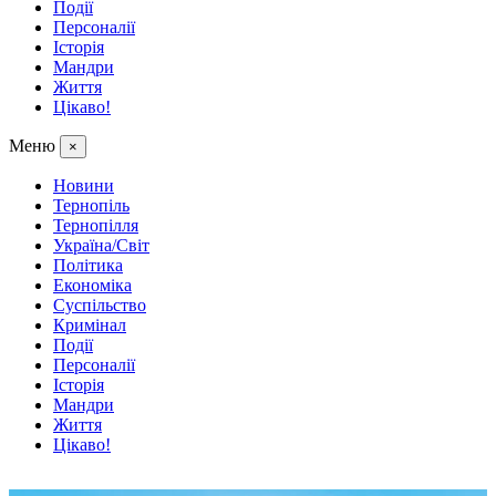
Події
Персоналії
Історія
Мандри
Життя
Цікаво!
Меню
×
Новини
Тернопіль
Тернопілля
Україна/Світ
Політика
Економіка
Суспільство
Кримінал
Події
Персоналії
Історія
Мандри
Життя
Цікаво!