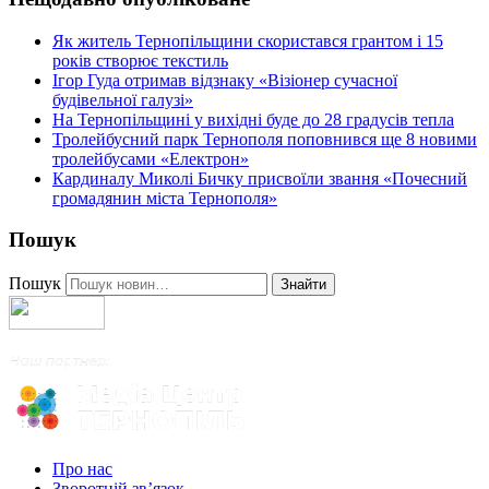
Як житель Тернопільщини скористався грантом і 15
років створює текстиль
Ігор Гуда отримав відзнаку «Візіонер сучасної
будівельної галузі»
На Тернопільщині у вихідні буде до 28 градусів тепла
Тролейбусний парк Тернополя поповнився ще 8 новими
тролейбусами «Електрон»
Кардиналу Миколі Бичку присвоїли звання «Почесний
громадянин міста Тернополя»
Пошук
Пошук
Знайти
Про нас
Зворотній зв’язок