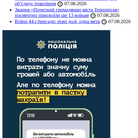
об’єднує покоління
07.08.2026
Звання «Почесний громадянин міста Тернополя»
посмертно присвоїли ще 13 воїнам
07.08.2026
Воїни 44-ї бригади: різні долі, одна мета
07.08.2026