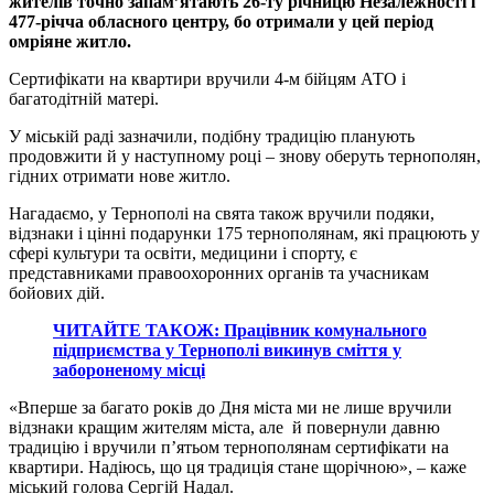
жителів точно запам’ятають 26-ту річницю Незалежності і
477-річча обласного центру, бо отримали у цей період
омріяне житло.
Сертифікати на квартири вручили 4-м бійцям АТО і
багатодітній матері.
У міській раді зазначили, подібну традицію планують
продовжити й у наступному році – знову оберуть тернополян,
гідних отримати нове житло.
Нагадаємо, у Тернополі на свята також вручили подяки,
відзнаки і цінні подарунки 175 тернополянам, які працюють у
сфері культури та освіти, медицини і спорту, є
представниками правоохоронних органів та учасникам
бойових дій.
ЧИТАЙТЕ ТАКОЖ: Працівник комунального
підприємства у Тернополі викинув сміття у
забороненому місці
«Вперше за багато років до Дня міста ми не лише вручили
відзнаки кращим жителям міста, але й повернули давню
традицію і вручили п’ятьом тернополянам сертифікати на
квартири. Надіюсь, що ця традиція стане щорічною», – каже
міський голова Сергій Надал.