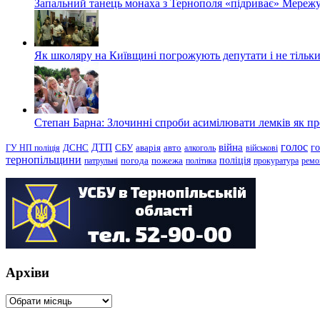
Запальний танець монаха з Тернополя «підриває» Мережу
Як школяру на Київщині погрожують депутати і не тільки
Степан Барна: Злочинні спроби асимілювати лемків як пред
голос
війна
г
ДТП
ГУ НП поліція
ДСНС
СБУ
аварія
авто
алкоголь
військові
тернопільщини
поліція
патрульні
погода
пожежа
політика
прокуратура
ремо
Архіви
Архіви