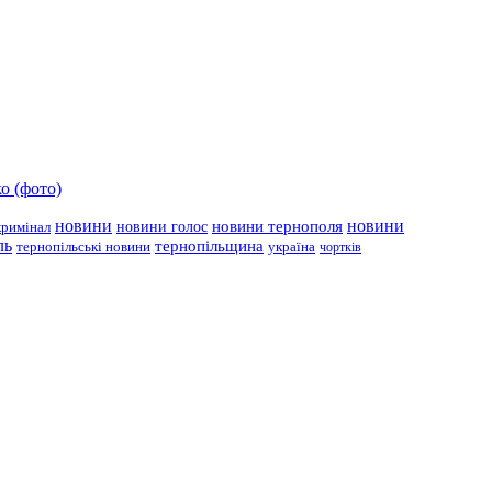
о (фото)
новини
новини тернополя
новини
новини голос
кримінал
ль
тернопільщина
україна
тернопільські новини
чортків