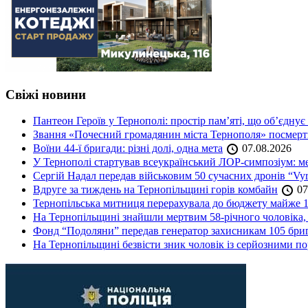
Свіжі новини
Пантеон Героїв у Тернополі: простір пам’яті, що об’єднує
Звання «Почесний громадянин міста Тернополя» посмерт
Воїни 44-ї бригади: різні долі, одна мета
07.08.2026
У Тернополі стартував всеукраїнський ЛОР-симпозіум: ме
Сергій Надал передав військовим 50 сучасних дронів “Vyr
Вдруге за тиждень на Тернопільщині горів комбайн
07
Тернопільська митниця перерахувала до бюджету майже 1
На Тернопільщині знайшли мертвим 58-річного чоловіка, 
Фонд “Подоляни” передав генератор захисникам 105 бри
На Тернопільщині безвісти зник чоловік із серйозними 