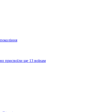
 покоління
но присвоїли ще 13 воїнам