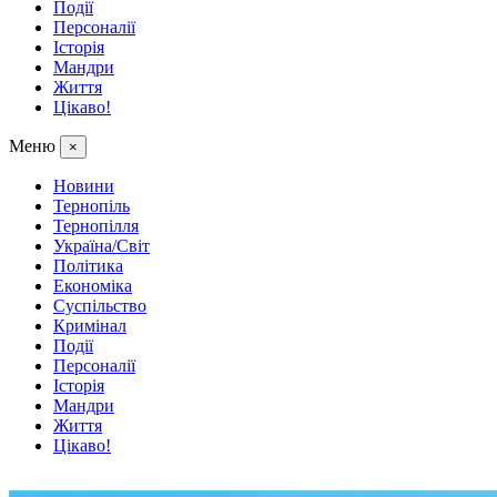
Події
Персоналії
Історія
Мандри
Життя
Цікаво!
Меню
×
Новини
Тернопіль
Тернопілля
Україна/Світ
Політика
Економіка
Суспільство
Кримінал
Події
Персоналії
Історія
Мандри
Життя
Цікаво!