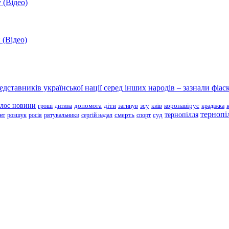
 (Відео)
 (Відео)
ставників української нації серед інших народів – зазнали фіаск
олос новини
зсу
гроші
дитина
допомога
діти
загинув
київ
коронавірус
крадіжка
тернопі
тернопілля
суд
нт
розшук
росія
рятувальники
сергій надал
смерть
спорт