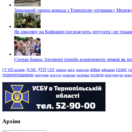
Запальний танець монаха з Тернополя «підриває» Мережу
Як школяру на Київщині погрожують депутати і не тільки
Степан Барна: Злочинні спроби асимілювати лемків як пред
голос
війна
г
ДТП
ГУ НП поліція
ДСНС
СБУ
аварія
авто
алкоголь
військові
тернопільщини
поліція
патрульні
погода
пожежа
політика
прокуратура
ремо
Архіви