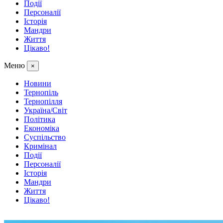
Події
Персоналії
Історія
Мандри
Життя
Цікаво!
Меню
×
Новини
Тернопіль
Тернопілля
Україна/Світ
Політика
Економіка
Суспільство
Кримінал
Події
Персоналії
Історія
Мандри
Життя
Цікаво!