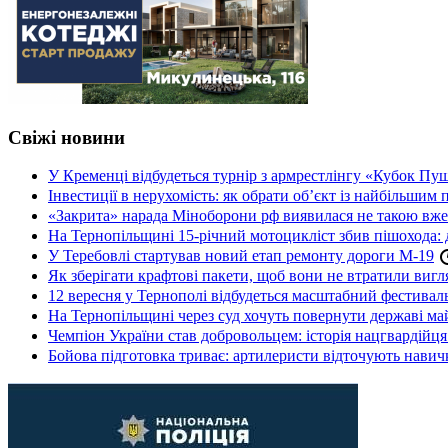
Свіжі новини
У Кременці відбудеться турнір з армрестлінгу «Кубок Пу
Інвестиції в нерухомість: як обрати об’єкт із найбільшим
«Закрита» нарада Міноборони рф виявилася не такою вж
На Тернопільщині 15-річний мотоцикліст збив пішохода: 
У Теребовлі стартував новий етап ремонту дороги М-19
Як зберігати крафтові пакети, щоб вони не втратили вигл
12 вересня у Тернополі відбудеться масштабний фестив
На Тернопільщині через суд хочуть повернути державі май
Чемпіон України став добровольцем: історія нацгвардійц
Бойова підготовка триває: артилеристи відточують навич