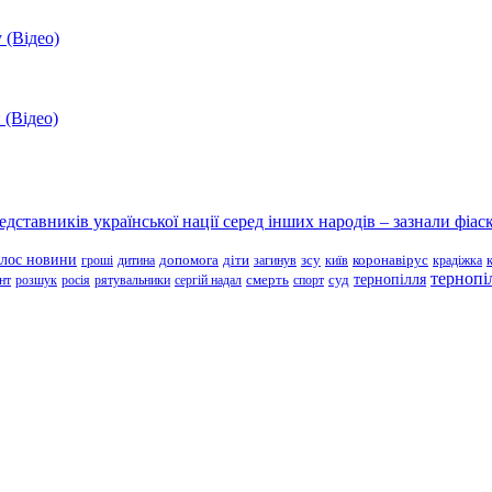
 (Відео)
 (Відео)
ставників української нації серед інших народів – зазнали фіаск
олос новини
зсу
гроші
дитина
допомога
діти
загинув
київ
коронавірус
крадіжка
тернопі
тернопілля
суд
нт
розшук
росія
рятувальники
сергій надал
смерть
спорт