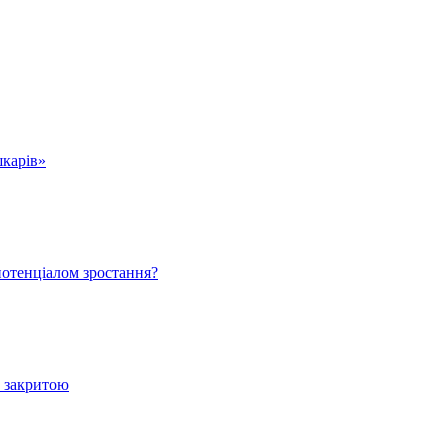
шкарів»
 потенціалом зростання?
е закритою