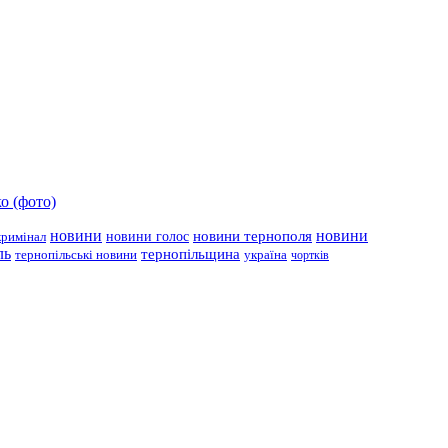
о (фото)
новини
новини тернополя
новини
новини голос
кримінал
ль
тернопільщина
україна
тернопільські новини
чортків