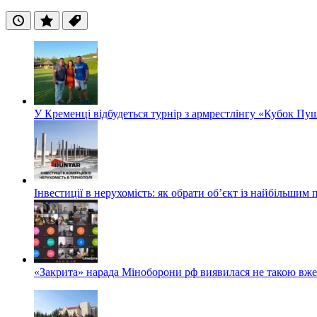
Останні
Популярні
Теги
У Кременці відбудеться турнір з армрестлінгу «Кубок Пу
Інвестиції в нерухомість: як обрати об’єкт із найбільшим
«Закрита» нарада Міноборони рф виявилася не такою вж