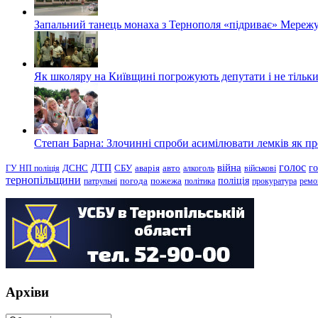
Запальний танець монаха з Тернополя «підриває» Мережу
Як школяру на Київщині погрожують депутати і не тільки
Степан Барна: Злочинні спроби асимілювати лемків як пред
голос
війна
г
ДТП
ГУ НП поліція
ДСНС
СБУ
аварія
авто
алкоголь
військові
тернопільщини
поліція
патрульні
погода
пожежа
політика
прокуратура
ремо
Архіви