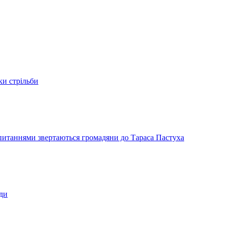
ки стрільби
и питаннями звертаються громадяни до Тараса Пастуха
ади