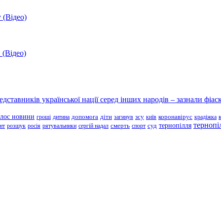
 (Відео)
 (Відео)
ставників української нації серед інших народів – зазнали фіаск
олос новини
зсу
гроші
дитина
допомога
діти
загинув
київ
коронавірус
крадіжка
тернопі
тернопілля
суд
нт
розшук
росія
рятувальники
сергій надал
смерть
спорт