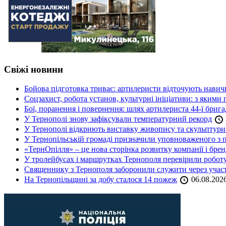
Свіжі новини
Бойова підготовка триває: артилеристи відточують навич
Соцзахист, робота установ, культурні ініціативи: з яким
Бої, поранення і повернення: шлях артилериста 44-ї бриг
У Тернополі знову зафіксували температурний рекорд
У Тернополі відкриють виставку живопису та скульптур
У Тернопільській громаді призначили уповноваженого з п
«ТернОпілля» – це нова сторінка розвитку компанії і бре
У тролейбусах і маршрутках Тернополя перевірили робот
Священнику з Тернополя заборонили служити через участь
На Тернопільщині за добу сталося 14 пожеж
06.08.202