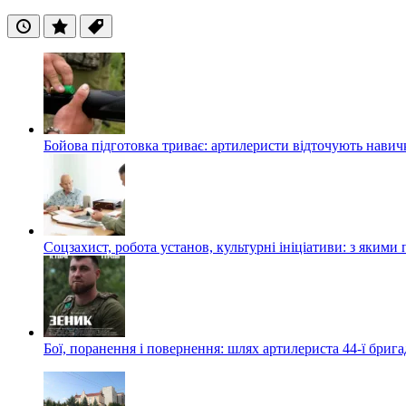
Останні
Популярні
Теги
Бойова підготовка триває: артилеристи відточують навич
Соцзахист, робота установ, культурні ініціативи: з яким
Бої, поранення і повернення: шлях артилериста 44-ї бриг