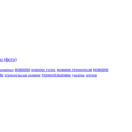
о (фото)
новини
новини тернополя
новини
новини голос
кримінал
ль
тернопільщина
україна
тернопільські новини
чортків