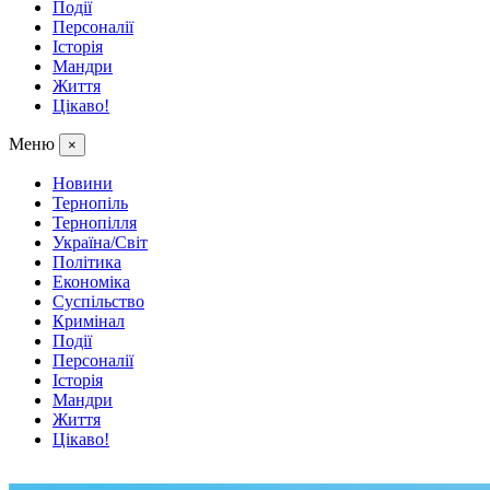
Події
Персоналії
Історія
Мандри
Життя
Цікаво!
Меню
×
Новини
Тернопіль
Тернопілля
Україна/Світ
Політика
Економіка
Суспільство
Кримінал
Події
Персоналії
Історія
Мандри
Життя
Цікаво!