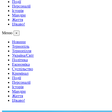
Події
Персоналії
Історія
Мандри
Життя
Цікаво!
Меню
×
Новини
Тернопіль
Тернопілля
Україна/Світ
Політика
Економіка
Суспільство
Кримінал
Події
Персоналії
Історія
Мандри
Життя
Цікаво!