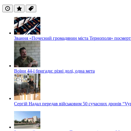
Останні
Популярні
Теги
Звання «Почесний громадянин міста Тернополя» посмерт
Воїни 44-ї бригади: різні долі, одна мета
Сергій Надал передав військовим 50 сучасних дронів “Vyr