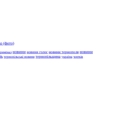
о (фото)
новини
новини тернополя
новини
новини голос
кримінал
ль
тернопільщина
україна
тернопільські новини
чортків