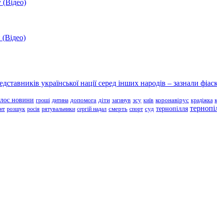
 (Відео)
 (Відео)
ставників української нації серед інших народів – зазнали фіаск
олос новини
зсу
гроші
дитина
допомога
діти
загинув
київ
коронавірус
крадіжка
тернопі
тернопілля
суд
нт
розшук
росія
рятувальники
сергій надал
смерть
спорт