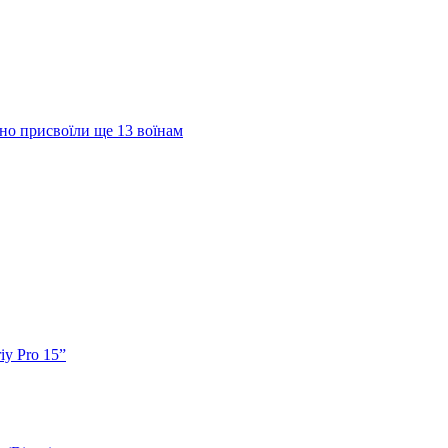
но присвоїли ще 13 воїнам
iy Pro 15”