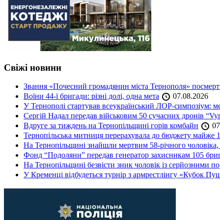
Свіжі новини
Звання «Почесний громадянин міста Тернополя» посмерт
Воїни 44-ї бригади: різні долі, одна мета
07.08.2026
У Тернополі стартував всеукраїнський ЛОР-симпозіум: ме
Сергій Надал передав військовим 50 сучасних дронів “Vyr
Вдруге за тиждень на Тернопільщині горів комбайн
07
Тернопільська митниця перерахувала до бюджету майже 1
На Тернопільщині знайшли мертвим 58-річного чоловіка, 
Фонд “Подоляни” передав генератор захисникам 105 бри
На Тернопільщині безвісти зник чоловік із серйозними 
У Кременці відбудеться турнір з армрестлінгу «Кубок Пу