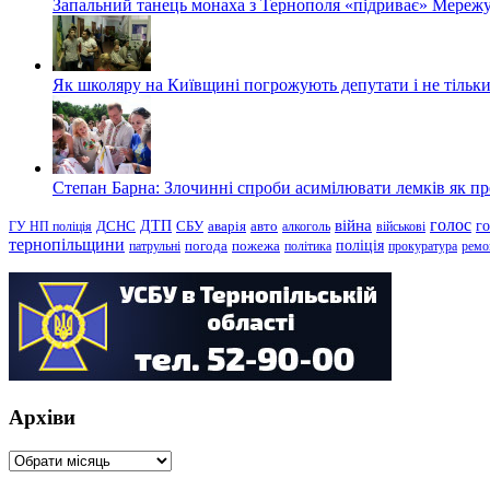
Запальний танець монаха з Тернополя «підриває» Мережу
Як школяру на Київщині погрожують депутати і не тільки
Степан Барна: Злочинні спроби асимілювати лемків як пред
голос
війна
г
ДТП
ГУ НП поліція
ДСНС
СБУ
аварія
авто
алкоголь
військові
тернопільщини
поліція
патрульні
погода
пожежа
політика
прокуратура
ремо
Архіви
Архіви