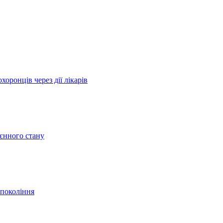
оронців через дії лікарів
оєнного стану
 покоління