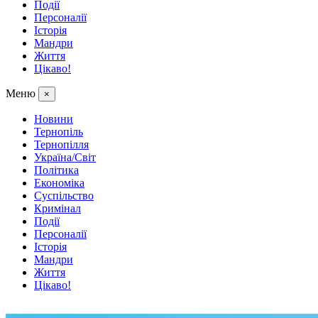
Події
Персоналії
Історія
Мандри
Життя
Цікаво!
Меню
×
Новини
Тернопіль
Тернопілля
Україна/Світ
Політика
Економіка
Суспільство
Кримінал
Події
Персоналії
Історія
Мандри
Життя
Цікаво!