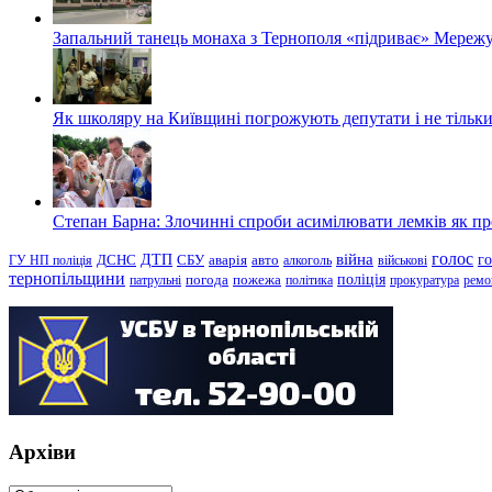
Запальний танець монаха з Тернополя «підриває» Мережу
Як школяру на Київщині погрожують депутати і не тільки
Степан Барна: Злочинні спроби асимілювати лемків як пред
голос
війна
г
ДТП
ГУ НП поліція
ДСНС
СБУ
аварія
авто
алкоголь
військові
тернопільщини
поліція
патрульні
погода
пожежа
політика
прокуратура
ремо
Архіви