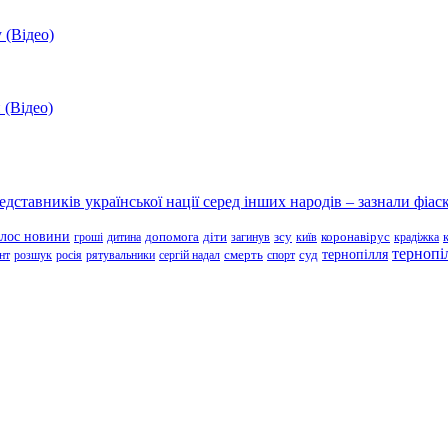
 (Відео)
 (Відео)
ставників української нації серед інших народів – зазнали фіаск
олос новини
зсу
гроші
дитина
допомога
діти
загинув
київ
коронавірус
крадіжка
тернопі
тернопілля
суд
нт
розшук
росія
рятувальники
сергій надал
смерть
спорт