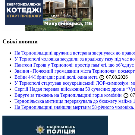
Свіжі новини
На Тернопільщині дружина ветерана звернулася до правоох
У Тернополі чоловіка засудили за крадіжку газу під час в
Пантеон Героїв у Тернополі: простір пам’яті, що об’єднує
Звання «Почесний громадянин міста Тернополя» посмерт
Воїни 44-ї бригади: різні долі, одна мета
07.08.2026
У Тернополі стартував всеукраїнський ЛОР-симпозіум: ме
Сергій Надал передав військовим 50 сучасних дронів “Vyr
Вдруге за тиждень на Тернопільщині горів комбайн
07
Тернопільська митниця перерахувала до бюджету майже 1
На Тернопільщині знайшли мертвим 58-річного чоловіка, 