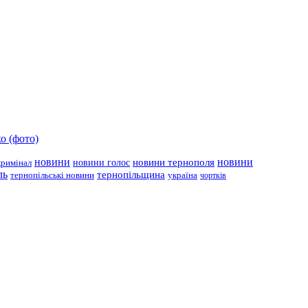
о (фото)
новини
новини тернополя
новини
новини голос
кримінал
ль
тернопільщина
україна
тернопільські новини
чортків