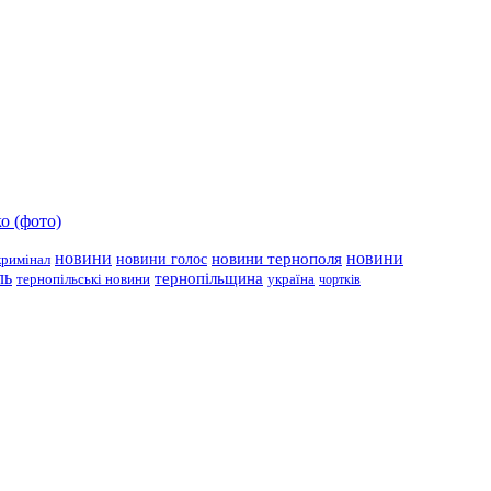
о (фото)
новини
новини тернополя
новини
новини голос
кримінал
ль
тернопільщина
україна
тернопільські новини
чортків