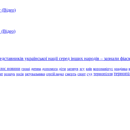
 (Відео)
 (Відео)
ставників української нації серед інших народів – зазнали фіаск
олос новини
зсу
гроші
дитина
допомога
діти
загинув
київ
коронавірус
крадіжка
тернопі
тернопілля
суд
нт
розшук
росія
рятувальники
сергій надал
смерть
спорт