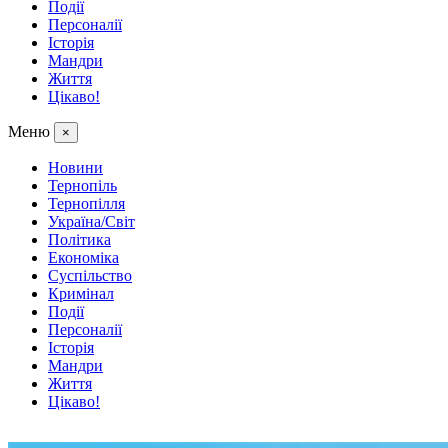
Події
Персоналії
Історія
Мандри
Життя
Цікаво!
Меню
×
Новини
Тернопіль
Тернопілля
Україна/Світ
Політика
Економіка
Суспільство
Кримінал
Події
Персоналії
Історія
Мандри
Життя
Цікаво!