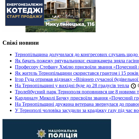
Свіжі новини
Тернопільщина долучилася до конгресових слухань щодо 
Як бачать пожежу рятувальники: екшнкамера зняла гасін
Професору Стефану Хмілю присвоїли звання «Почесний 
Як житель Тернопільщини скористався грантом і 15 років
Ігор Гуда отримав відзнаку «Візіонер сучасної будівельної
На Тернопільщині у вихідні буде до 28 градусів тепла
0
Тролейбусний парк Тернополя поповнився ще 8 новими 
Кардиналу Миколі Бичку присвоїли звання «Почесний гр
На Тернопільщині дружина ветерана звернулася до правоох
У Тернополі чоловіка засудили за крадіжку газу під час в