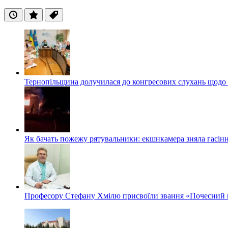
Останні
Популярні
Теги
Тернопільщина долучилася до конгресових слухань щодо 
Як бачать пожежу рятувальники: екшнкамера зняла гасін
Професору Стефану Хмілю присвоїли звання «Почесний 