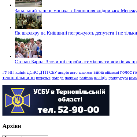
Запальний танець монаха з Тернополя «підриває» Мережу
Як школяру на Київщині погрожують депутати і не тільки
Степан Барна: Злочинні спроби асимілювати лемків як пред
голос
війна
г
ДТП
ГУ НП поліція
ДСНС
СБУ
аварія
авто
алкоголь
військові
тернопільщини
поліція
патрульні
погода
пожежа
політика
прокуратура
ремо
Архіви