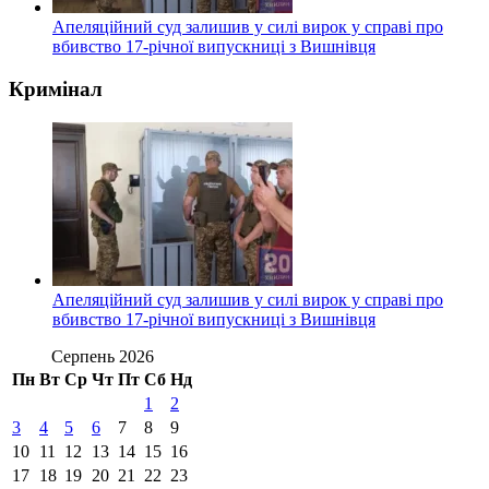
Апеляційний суд залишив у силі вирок у справі про
вбивство 17-річної випускниці з Вишнівця
Кримінал
Апеляційний суд залишив у силі вирок у справі про
вбивство 17-річної випускниці з Вишнівця
Серпень 2026
Пн
Вт
Ср
Чт
Пт
Сб
Нд
1
2
3
4
5
6
7
8
9
10
11
12
13
14
15
16
17
18
19
20
21
22
23