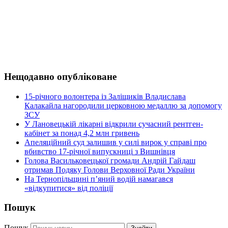
Нещодавно опубліковане
15-річного волонтера із Заліщиків Владислава
Калакайла нагородили церковною медаллю за допомогу
ЗСУ
У Лановецькій лікарні відкрили сучасний рентген-
кабінет за понад 4,2 млн гривень
Апеляційний суд залишив у силі вирок у справі про
вбивство 17-річної випускниці з Вишнівця
Голова Васильковецької громади Андрій Гайдаш
отримав Подяку Голови Верховної Ради України
На Тернопільщині п’яний водій намагався
«відкупитися» від поліції
Пошук
Пошук