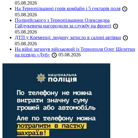
05.08.2026
На Тернопільщині горів комбайн і 5 гектарів поля
05.08.2026
Поліцейського з Тернопільщини Олександра
Гайдукевича нагородили за службу на фронті
05.08.2026
ДТП у Кременці: людину затисло в салоні автівки
05.08.2026
На війні загинув військовий із Тернополя Олег Шелетин
на псевдо «Дуб»
05.08.2026