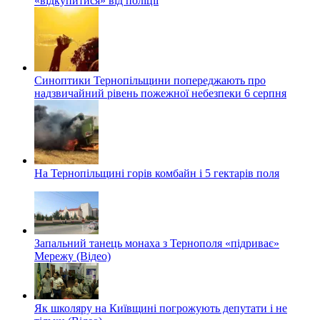
«відкупитися» від поліції
Синоптики Тернопільщини попереджають про
надзвичайний рівень пожежної небезпеки 6 серпня
На Тернопільщині горів комбайн і 5 гектарів поля
Запальний танець монаха з Тернополя «підриває»
Мережу (Відео)
Як школяру на Київщині погрожують депутати і не