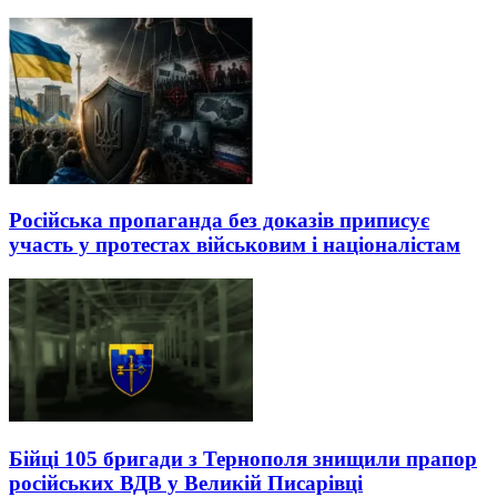
Російська пропаганда без доказів приписує
участь у протестах військовим і націоналістам
Бійці 105 бригади з Тернополя знищили прапор
російських ВДВ у Великій Писарівці