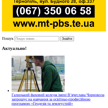
Пошук
Знайти
Актуально!
Галицький фаховий коледж імені В’ячеслава Чорновола
запрошує на навчання за освітньо-професійною
програмою «Геодезія та землеустрій»