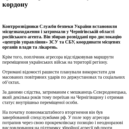
кордону
Контррозвiдники Служби безпеки України встановили
мiсцезнаходження i затримали у Чернiгiвськiй областi
росiйського агента. Вiн збирав розвiдданi про дислокацiю
«центрiв управлiння» ЗСУ та СБУ, координати мiсцевих
органiв влади та лiкарень.
Крiм того, поплiчник агресора вiдслiдковував маршрути
перемiщення українських вiйськ на територiї регiону.
Отриманi вiдомостi рашисти планували використати для
масованих повiтряних ударiв по держустановах та соцiальних
об’єктах.
За даними слiдства, затриманим є мешканець Сєвєродонецька,
який декiлька рокiв тому переїхав на Чернiгiвщину i отримав
статус внутрiшньо перемiщеної особи.
На початку повномасштабного вторгнення вiн був
завербований спецслужбами рф. У поле зору агресора
потрапив через свою прокремлiвську позицiю i неодноразовi
висловлювання на пiдтримку збройної агресiї рф проти