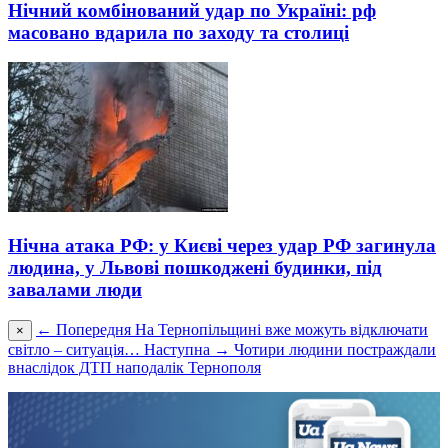
Нічний комбінований удар по Україні: рф
масовано вдарила по заходу та столиці
Нічна атака РФ: у Києві через удар РФ загинула
людина, у Львові пошкоджені будинки, під
завалами люди
← Попередня
На Тернопільщині вже можуть відключати
×
світло – ситуація…
Наступна →
Чотири людини постраждали
внаслідок ДТП наподалік Тернополя