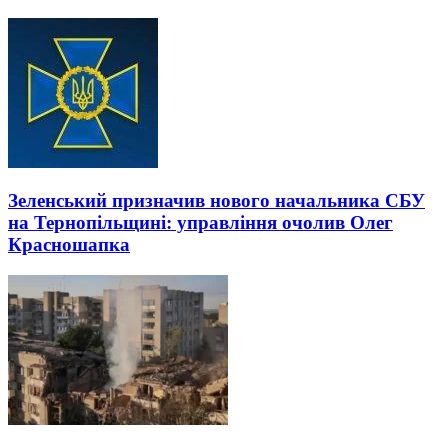
Зеленський призначив нового начальника СБУ
на Тернопільщині: управління очолив Олег
Красношапка