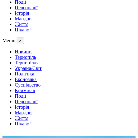
Події
Персоналії
Історія
Мандри
Життя
Цікаво!
Меню
×
Новини
Тернопіль
Тернопілля
Україна/Світ
Політика
Економіка
Суспільство
Кримінал
Події
Персоналії
Історія
Мандри
Життя
Цікаво!