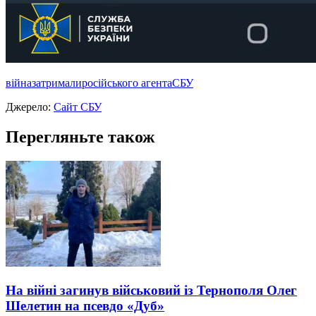
війна
затримали
росiйського агента
СБУ
Джерело:
Сайт СБУ
Перегляньте також
На війні загинув військовий із Тернополя Олег
Шелетин на псевдо «Дуб»