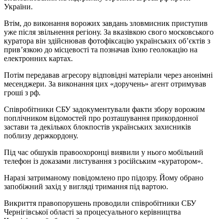
України.
Втiм, до виконання ворожих завдань зловмисник приступив
уже пiсля звiльнення регiону. За вказiвкою свого московського
куратора вiн здiйснював фотофiксацiю українських об’єктiв з
прив’язкою до мiсцевостi та позначав їхню геолокацiю на
електронних картах.
Потiм передавав агресору вiдповiднi матерiали через анонiмнi
месенджери. За виконання цих «доручень» агент отримував
грошi з рф.
Спiвробiтники СБУ задокументували факти збору ворожим
поплiчником вiдомостей про розташування прикордонної
застави та декiлькох блокпостiв українських захисникiв
поблизу держкордону.
Пiд час обшукiв правоохоронцi виявили у нього мобiльний
телефон iз доказами листування з росiйським «куратором».
Наразi затриманому повiдомлено про пiдозру. Йому обрано
запобiжний захiд у виглядi тримання пiд вартою.
Викриття правопорушень проводили спiвробiтники СБУ
Чернiгiвської областi за процесуального керiвництва