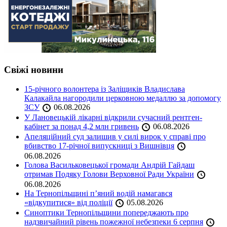
Свіжі новини
15-річного волонтера із Заліщиків Владислава
Калакайла нагородили церковною медаллю за допомогу
ЗСУ
06.08.2026
У Лановецькій лікарні відкрили сучасний рентген-
кабінет за понад 4,2 млн гривень
06.08.2026
Апеляційний суд залишив у силі вирок у справі про
вбивство 17-річної випускниці з Вишнівця
06.08.2026
Голова Васильковецької громади Андрій Гайдаш
отримав Подяку Голови Верховної Ради України
06.08.2026
На Тернопільщині п’яний водій намагався
«відкупитися» від поліції
05.08.2026
Синоптики Тернопільщини попереджають про
надзвичайний рівень пожежної небезпеки 6 серпня