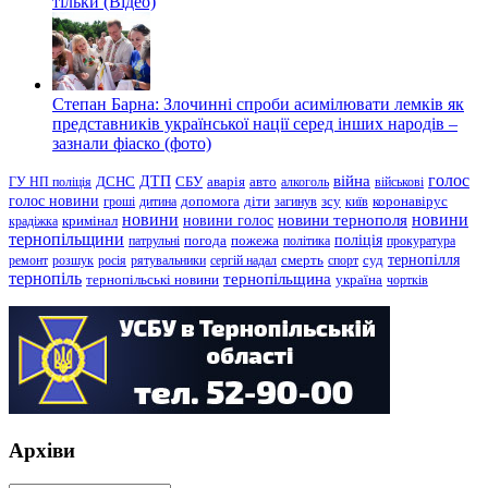
тільки (Відео)
Степан Барна: Злочинні спроби асимілювати лемків як
представників української нації серед інших народів –
зазнали фіаско (фото)
голос
війна
ДТП
ГУ НП поліція
ДСНС
СБУ
аварія
авто
алкоголь
військові
голос новини
зсу
гроші
дитина
допомога
діти
загинув
київ
коронавірус
новини
новини тернополя
новини
новини голос
кримінал
крадіжка
тернопільщини
поліція
патрульні
погода
пожежа
політика
прокуратура
тернопілля
суд
ремонт
розшук
росія
рятувальники
сергій надал
смерть
спорт
тернопіль
тернопільщина
україна
тернопільські новини
чортків
Архіви