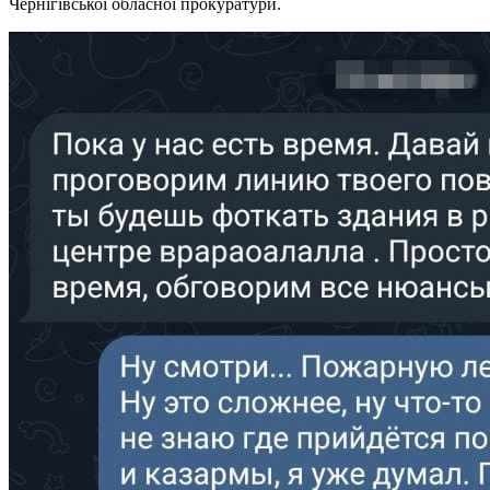
Чернiгiвської обласної прокуратури.