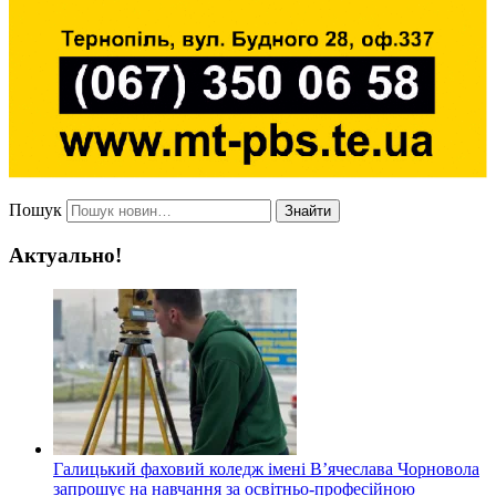
Пошук
Знайти
Актуально!
Галицький фаховий коледж імені В’ячеслава Чорновола
запрошує на навчання за освітньо-професійною