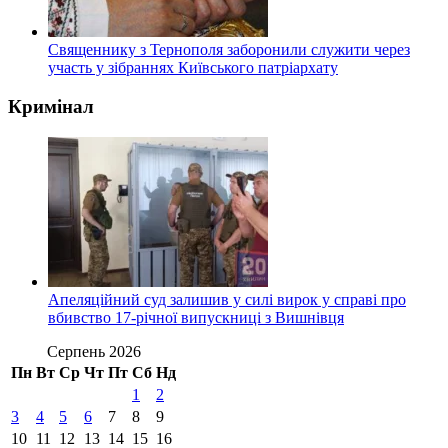
Священнику з Тернополя заборонили служити через
участь у зібраннях Київського патріархату
Кримінал
Апеляційний суд залишив у силі вирок у справі про
вбивство 17-річної випускниці з Вишнівця
Серпень 2026
Пн
Вт
Ср
Чт
Пт
Сб
Нд
1
2
3
4
5
6
7
8
9
10
11
12
13
14
15
16