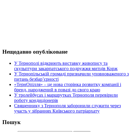
Нещодавно опубліковане
У Тернополі відкриють виставку живопису та
скульптури закарпатського подружжя митців Корж
У Тернопільській громаді призначили уповноваженого з
питань безбар’єрності
«ТернОпілля» – це нова сторінка розвитку компанії і
бренд, народжений в повазі до свого краю
У тролейбусах і маршрутках Тернополя перевірили
роботу кондиціонерів
Священнику з Тернополя заборонили служити через
участь у зібраннях Київського патріархату
Пошук