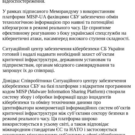
відеоспостереження.
У рамках підписаного Меморандуму з використанням
платформи MISP-UA фахівцями СБУ забезпечено обмін
технологічною інформацією про наявні та потенційні
кіберзагрози в режимі реального часу. Це сприятиме
ефективному реагуванню з боку української спецслужби на
кібернетичні атаки, насамперед високого ступеня складності.
Ситуаційний центр забезпечення кібербезпеки СБ України
готовий і надалі надавати необхідний захист об’єктам
критичної інфраструктури, державним установам та
підприємствам, органам місцевого самоврядування та
запрошує їх до співпраці.
Довідка: Співробітники Ситуаційного центру забезпечення
кібербезпеки СБУ на базі платформи з відкритим програмним
кодом MISP (Malware Information Sharing Platform) створили
систему збору і обробки інформації щодо інцидентів
кібербезпеки та обміну технічними даними про
ідентифікатори компрометації інформаційних систем об’єктів
критичної інфраструктури між суб’єктами сектору безпеки в
режимі реального часу. Ця платформа широко
використовується в усьому світі, а також відповідає
міжнародним стандартам ЄС та НАТО і застосовується
основними міжнародними суб’єктами у сфері кібербезпеки