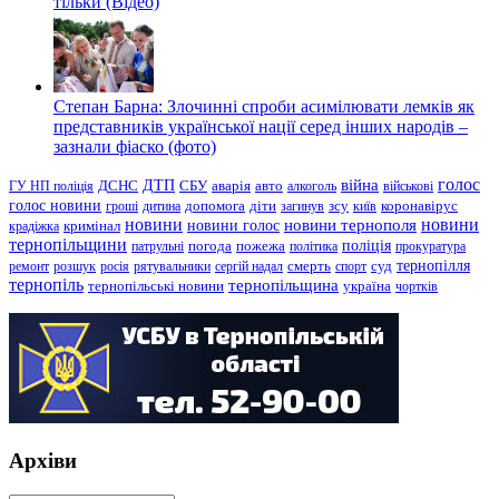
тільки (Відео)
Степан Барна: Злочинні спроби асимілювати лемків як
представників української нації серед інших народів –
зазнали фіаско (фото)
голос
війна
ДТП
ГУ НП поліція
ДСНС
СБУ
аварія
авто
алкоголь
військові
голос новини
зсу
гроші
дитина
допомога
діти
загинув
київ
коронавірус
новини
новини тернополя
новини
новини голос
кримінал
крадіжка
тернопільщини
поліція
патрульні
погода
пожежа
політика
прокуратура
тернопілля
суд
ремонт
розшук
росія
рятувальники
сергій надал
смерть
спорт
тернопіль
тернопільщина
україна
тернопільські новини
чортків
Архіви