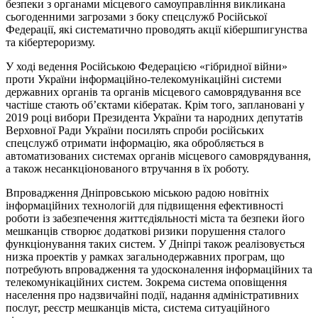
безпеки з органами місцевого самоуправління викликана
сьогоденними загрозами з боку спецслужб Російської
Федерації, які систематично проводять акції кібершпигунства
та кібертероризму.
У ході ведення Російською Федерацією «гібридної війни»
проти України інформаційно-телекомунікаційні системи
державних органів та органів місцевого самоврядування все
частіше стають об’єктами кібератак. Крім того, заплановані у
2019 році вибори Президента України та народних депутатів
Верховної Ради України посилять спроби російських
спецслужб отримати інформацію, яка обробляється в
автоматизованих системах органів місцевого самоврядування,
а також несанкціонованого втручання в їх роботу.
Впровадження Дніпровською міською радою новітніх
інформаційних технологій для підвищення ефективності
роботи із забезпечення життєдіяльності міста та безпеки його
мешканців створює додаткові ризики порушення сталого
функціонування таких систем. У Дніпрі також реалізовується
низка проектів у рамках загальнодержавних програм, що
потребують впровадження та удосконалення інформаційних та
телекомунікаційних систем. Зокрема система оповіщення
населення про надзвичайні події, надання адміністративних
послуг, реєстр мешканців міста, система ситуаційного