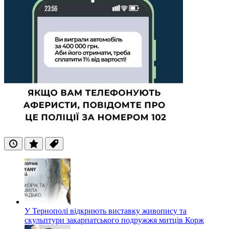
Останні
Популярні
Теги
У Тернополі відкриють виставку живопису та
скульптури закарпатського подружжя митців Корж