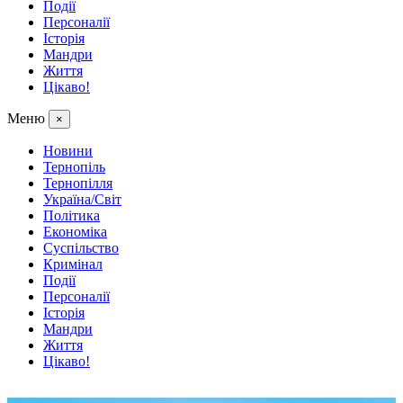
Події
Персоналії
Історія
Мандри
Життя
Цікаво!
Меню
×
Новини
Тернопіль
Тернопілля
Україна/Світ
Політика
Економіка
Суспільство
Кримінал
Події
Персоналії
Історія
Мандри
Життя
Цікаво!