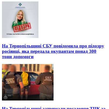
На Тернопільщині СБУ повідомила про підозру
росіянці, яка передала окупантам понад 300
тонн допомоги
На Тернопільщині затримали посадовця ТЦК за