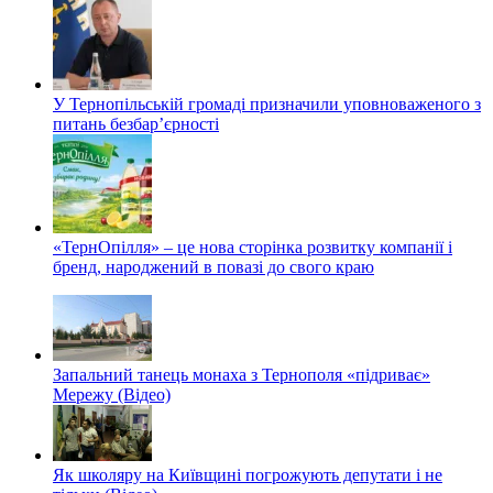
У Тернопільській громаді призначили уповноваженого з
питань безбар’єрності
«ТернОпілля» – це нова сторінка розвитку компанії і
бренд, народжений в повазі до свого краю
Запальний танець монаха з Тернополя «підриває»
Мережу (Відео)
Як школяру на Київщині погрожують депутати і не