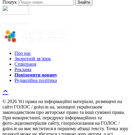
Пошук
Знайти
Про нас
Зворотній зв’язок
Співпраця
Реклама
Повідомити новину
Редакційна політика
© 2026 Усі права на інформаційні матеріали, розміщені на
сайті ГОЛОС / golos.te.ua, захищені українським
законодавством про авторське право та інші суміжні права.
При використанні, передруку інформаційних та
фото-,відеоматеріалів сайту, гіперпосилання на ГОЛОС /
golos.te.ua має міститися в першому абзаці тексту. Точка зору
редакції може не збігатися з точкою зору автора, а усі