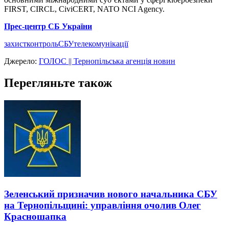
FIRST, CIRCL, CiviCERT, NATO NCI Agency.
Прес-центр СБ України
захист
контроль
СБУ
телекомунікації
Джерело:
ГОЛОС || Тернопільська агенція новин
Перегляньте також
Зеленський призначив нового начальника СБУ
на Тернопільщині: управління очолив Олег
Красношапка