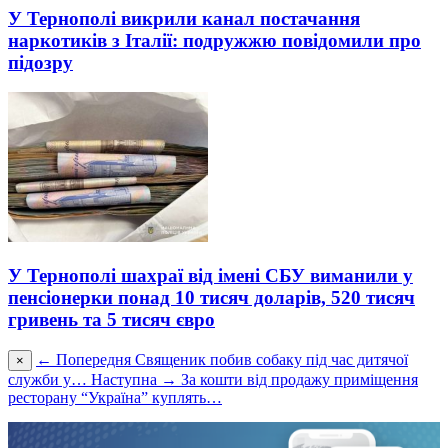
У Тернополі викрили канал постачання
наркотиків з Італії: подружжю повідомили про
підозру
У Тернополі шахраї від імені СБУ виманили у
пенсіонерки понад 10 тисяч доларів, 520 тисяч
гривень та 5 тисяч євро
← Попередня
Священик побив собаку під час дитячої
×
служби у…
Наступна →
За кошти від продажу приміщення
ресторану “Україна” куплять…