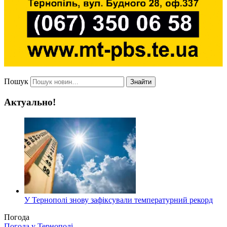
Пошук
Знайти
Актуально!
У Тернополі знову зафіксували температурний рекорд
Погода
Погода у
Тернополі