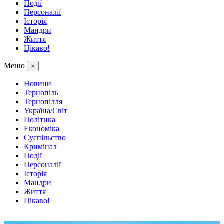
Події
Персоналії
Історія
Мандри
Життя
Цікаво!
Меню
×
Новини
Тернопіль
Тернопілля
Україна/Світ
Політика
Економіка
Суспільство
Кримінал
Події
Персоналії
Історія
Мандри
Життя
Цікаво!