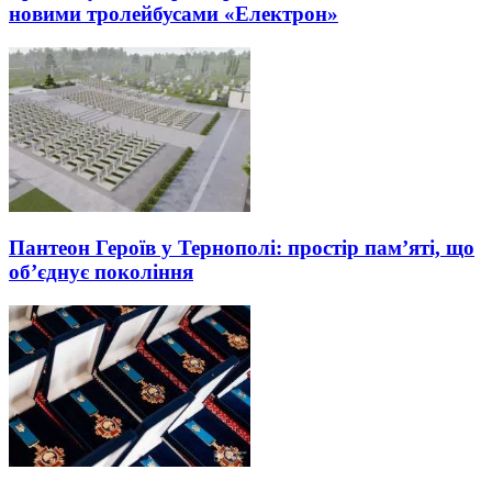
новими тролейбусами «Електрон»
Пантеон Героїв у Тернополі: простір пам’яті, що
об’єднує покоління