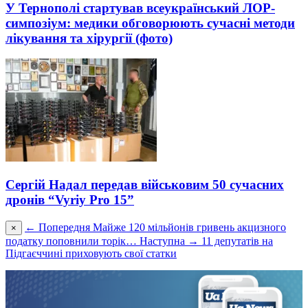
У Тернополі стартував всеукраїнський ЛОР-
симпозіум: медики обговорюють сучасні методи
лікування та хірургії (фото)
Сергій Надал передав військовим 50 сучасних
дронів “Vyriy Pro 15”
← Попередня
Майже 120 мільйонів гривень акцизного
×
податку поповнили торік…
Наступна →
11 депутатів на
Підгаєччині приховують свої статки