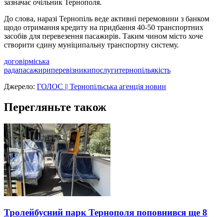
зазначає очільник Тернополя.
До слова, наразі Тернопіль веде активні перемовини з банком
щодо отримання кредиту на придбання 40-50 транспортних
засобів для перевезення пасажирів. Таким чином місто хоче
створити єдину муніципальну транспортну систему.
договір
міська
рада
пасажири
перевізники
послуги
тернопіль
якість
Джерело:
ГОЛОС || Тернопільська агенція новин
Перегляньте також
Тролейбусний парк Тернополя поповнився ще 8