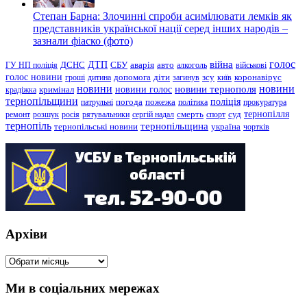
Степан Барна: Злочинні спроби асимілювати лемків як
представників української нації серед інших народів –
зазнали фіаско (фото)
голос
війна
ДТП
ГУ НП поліція
ДСНС
СБУ
аварія
авто
алкоголь
військові
голос новини
зсу
гроші
дитина
допомога
діти
загинув
київ
коронавірус
новини
новини тернополя
новини
новини голос
кримінал
крадіжка
тернопільщини
поліція
патрульні
погода
пожежа
політика
прокуратура
тернопілля
суд
ремонт
розшук
росія
рятувальники
сергій надал
смерть
спорт
тернопіль
тернопільщина
україна
тернопільські новини
чортків
Архіви
Архіви
Ми в соціальних мережах