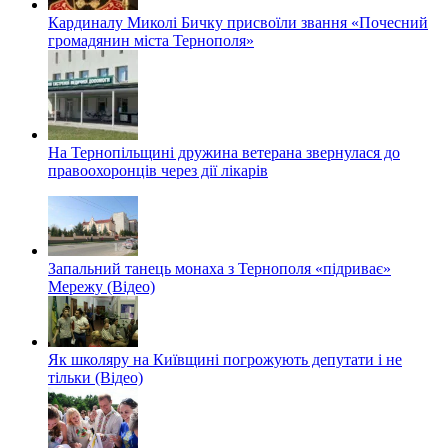
Кардиналу Миколі Бичку присвоїли звання «Почесний
громадянин міста Тернополя»
На Тернопільщині дружина ветерана звернулася до
правоохоронців через дії лікарів
Запальний танець монаха з Тернополя «підриває»
Мережу (Відео)
Як школяру на Київщині погрожують депутати і не
тільки (Відео)