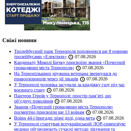
Свіжі новини
Тролейбусний парк Тернополя поповнився ще 8 новими
тролейбусами «Електрон»
07.08.2026
Кардиналу Миколі Бичку присвоїли звання «Почесний
громадянин міста Тернополя»
07.08.2026
На Тернопільщині дружина ветерана звернулася до
правоохоронців через дії лікарів
07.08.2026
У Тернополі чоловіка засудили за крадіжку газу під час
воєнного стану
07.08.2026
Пантеон Героїв у Тернополі: простір пам’яті, що
об’єднує покоління
07.08.2026
Звання «Почесний громадянин міста Тернополя»
посмертно присвоїли ще 13 воїнам
07.08.2026
Воїни 44-ї бригади: різні долі, одна мета
07.08.2026
У Тернополі стартував всеукраїнський ЛОР-симпозіум:
медики обговорюють сучасні методи лікування та