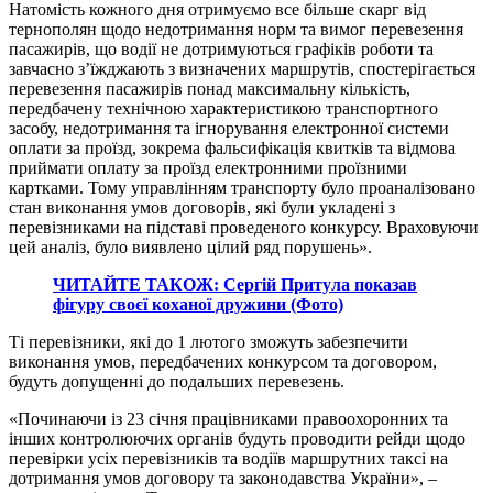
Натомість кожного дня отримуємо все більше скарг від
тернополян щодо недотримання норм та вимог перевезення
пасажирів, що водії не дотримуються графіків роботи та
завчасно з’їжджають з визначених маршрутів, спостерігається
перевезення пасажирів понад максимальну кількість,
передбачену технічною характеристикою транспортного
засобу, недотримання та ігнорування електронної системи
оплати за проїзд, зокрема фальсифікація квитків та відмова
приймати оплату за проїзд електронними проїзними
картками. Тому управлінням транспорту було проаналізовано
стан виконання умов договорів, які були укладені з
перевізниками на підставі проведеного конкурсу. Враховуючи
цей аналіз, було виявлено цілий ряд порушень».
ЧИТАЙТЕ ТАКОЖ: Сергій Притула показав
фігуру своєї коханої дружини (Фото)
Ті перевізники, які до 1 лютого зможуть забезпечити
виконання умов, передбачених конкурсом та договором,
будуть допущенні до подальших перевезень.
«Починаючи із 23 січня працівниками правоохоронних та
інших контролюючих органів будуть проводити рейди щодо
перевірки усіх перевізників та водіїв маршрутних таксі на
дотримання умов договору та законодавства України», –