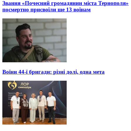
Звання «Почесний громадянин міста Тернополя»
посмертно присвоїли ще 13 воїнам
Воїни 44-ї бригади: різні долі, одна мета