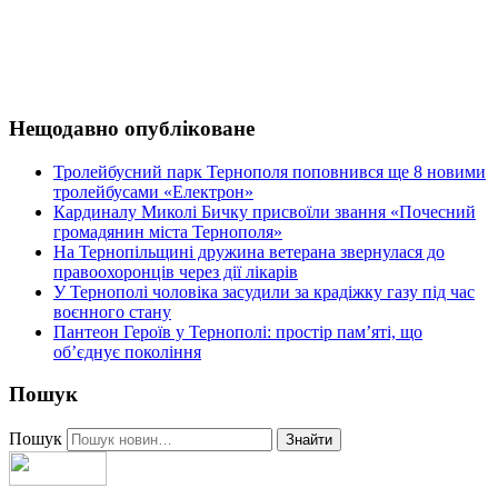
Нещодавно опубліковане
Тролейбусний парк Тернополя поповнився ще 8 новими
тролейбусами «Електрон»
Кардиналу Миколі Бичку присвоїли звання «Почесний
громадянин міста Тернополя»
На Тернопільщині дружина ветерана звернулася до
правоохоронців через дії лікарів
У Тернополі чоловіка засудили за крадіжку газу під час
воєнного стану
Пантеон Героїв у Тернополі: простір пам’яті, що
об’єднує покоління
Пошук
Пошук
Знайти