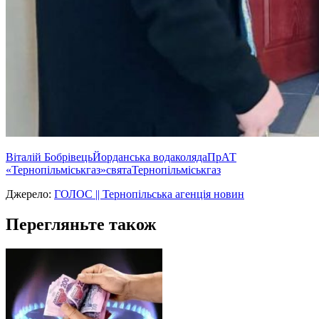
Віталій Бобрівець
Йорданська вода
коляда
ПрАТ
«Тернопільміськгаз»
свята
Тернопільміськгаз
Джерело:
ГОЛОС || Тернопільська агенція новин
Перегляньте також