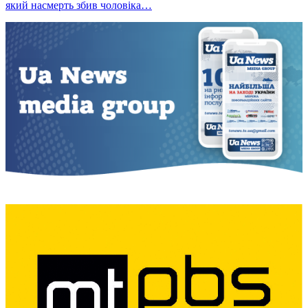
який насмерть збив чоловіка…