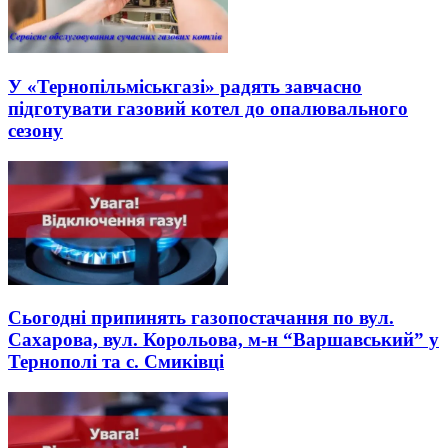
У «Тернопільміськгазі» радять завчасно
підготувати газовий котел до опалювального
сезону
Сьогодні припинять газопостачання по вул.
Сахарова, вул. Корольова, м-н “Варшавський” у
Тернополі та с. Смиківці