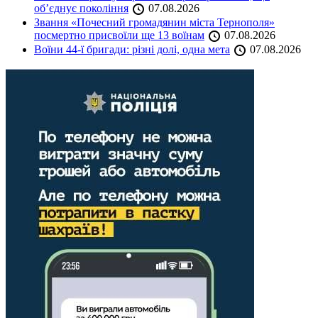
об’єднує покоління
07.08.2026
Звання «Почесний громадянин міста Тернополя»
посмертно присвоїли ще 13 воїнам
07.08.2026
Воїни 44-ї бригади: різні долі, одна мета
07.08.2026