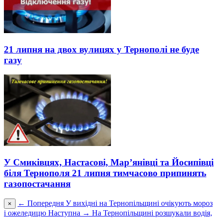
21 липня на двох вулицях у Тернополі не буде
газу
У Смиківцях, Настасові, Мар’янівці та Йосипівці
біля Тернополя 21 липня тимчасово припинять
газопостачання
← Попередня
У вихідні на Тернопільщині очікують мороз
×
і ожеледицю
Наступна →
На Тернопільщині розшукали водія,