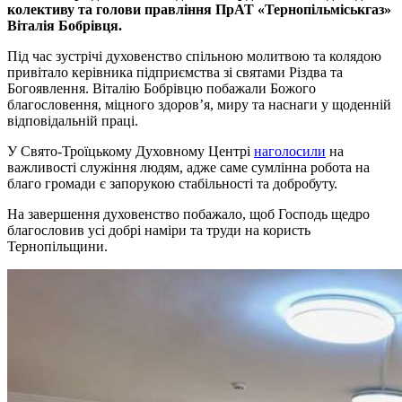
колективу та голови правління ПрАТ «Тернопільміськгаз»
Віталія Бобрівця.
Під час зустрічі духовенство спільною молитвою та колядою
привітало керівника підприємства зі святами Різдва та
Богоявлення. Віталію Бобрівцю побажали Божого
благословення, міцного здоров’я, миру та наснаги у щоденній
відповідальній праці.
У Свято-Троїцькому Духовному Центрі
наголосили
на
важливості служіння людям, адже саме сумлінна робота на
благо громади є запорукою стабільності та добробуту.
На завершення духовенство побажало, щоб Господь щедро
благословив усі добрі наміри та труди на користь
Тернопільщини.