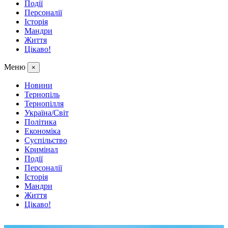
Події
Персоналії
Історія
Мандри
Життя
Цікаво!
Меню
×
Новини
Тернопіль
Тернопілля
Україна/Світ
Політика
Економіка
Суспільство
Кримінал
Події
Персоналії
Історія
Мандри
Життя
Цікаво!