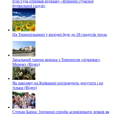
Ігор Гуда отримав відзнаку «Візіонер сучасної
будівельної галузі»
На Тернопільщині у вихідні буде до 28 градусів тепла
Запальний танець монаха з Тернополя «підриває»
Мережу (Відео)
Як школяру на Київщині погрожують депутати і не
тільки (Відео)
Степан Барна: Злочинні спроби асимілювати лемків як