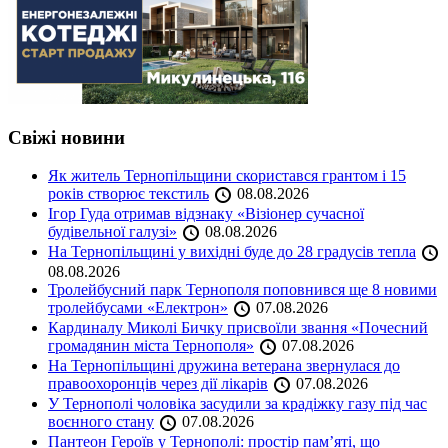
Свіжі новини
Як житель Тернопільщини скористався грантом і 15
років створює текстиль
08.08.2026
Ігор Гуда отримав відзнаку «Візіонер сучасної
будівельної галузі»
08.08.2026
На Тернопільщині у вихідні буде до 28 градусів тепла
08.08.2026
Тролейбусний парк Тернополя поповнився ще 8 новими
тролейбусами «Електрон»
07.08.2026
Кардиналу Миколі Бичку присвоїли звання «Почесний
громадянин міста Тернополя»
07.08.2026
На Тернопільщині дружина ветерана звернулася до
правоохоронців через дії лікарів
07.08.2026
У Тернополі чоловіка засудили за крадіжку газу під час
воєнного стану
07.08.2026
Пантеон Героїв у Тернополі: простір пам’яті, що