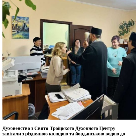
Духовенство з Свято-Троїцького Духовного Центру
завітали з різдвяною колядою та йорданською водою до