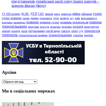
представників української нації серед інших народів –
зазнали фіаско (фото)
голос
війна
ДТП
ГУ НП поліція
ДСНС
СБУ
аварія
авто
алкоголь
військові
голос новини
зсу
гроші
дитина
допомога
діти
загинув
київ
коронавірус
новини
новини тернополя
новини
новини голос
кримінал
крадіжка
тернопільщини
поліція
патрульні
погода
пожежа
політика
прокуратура
тернопілля
суд
ремонт
розшук
росія
рятувальники
сергій надал
смерть
спорт
тернопіль
тернопільщина
україна
тернопільські новини
чортків
Архіви
Архіви
Ми в соціальних мережах