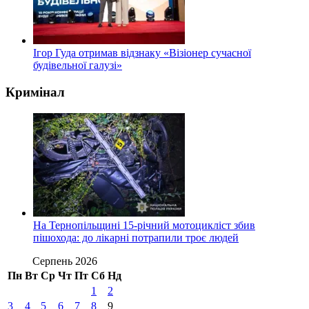
Ігор Гуда отримав відзнаку «Візіонер сучасної
будівельної галузі»
Кримінал
На Тернопільщині 15-річний мотоцикліст збив
пішохода: до лікарні потрапили троє людей
Серпень 2026
Пн
Вт
Ср
Чт
Пт
Сб
Нд
1
2
3
4
5
6
7
8
9