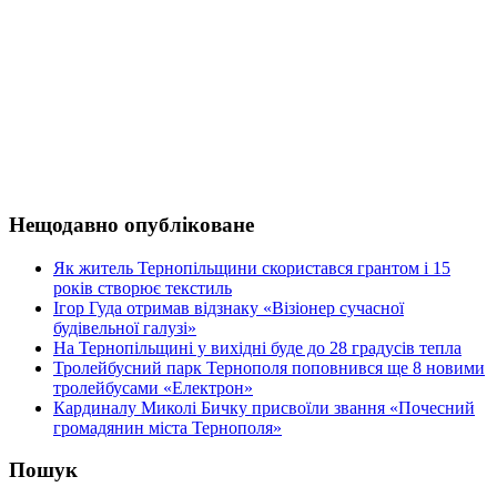
Нещодавно опубліковане
Як житель Тернопільщини скористався грантом і 15
років створює текстиль
Ігор Гуда отримав відзнаку «Візіонер сучасної
будівельної галузі»
На Тернопільщині у вихідні буде до 28 градусів тепла
Тролейбусний парк Тернополя поповнився ще 8 новими
тролейбусами «Електрон»
Кардиналу Миколі Бичку присвоїли звання «Почесний
громадянин міста Тернополя»
Пошук