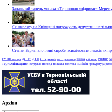
Запальний танець монаха з Тернополя «підриває» Мережу
Як школяру на Київщині погрожують депутати і не тільки
Степан Барна: Злочинні спроби асимілювати лемків як пред
голос
війна
г
ДТП
ГУ НП поліція
ДСНС
СБУ
аварія
авто
алкоголь
військові
тернопільщини
поліція
патрульні
погода
пожежа
політика
прокуратура
ремо
Архіви