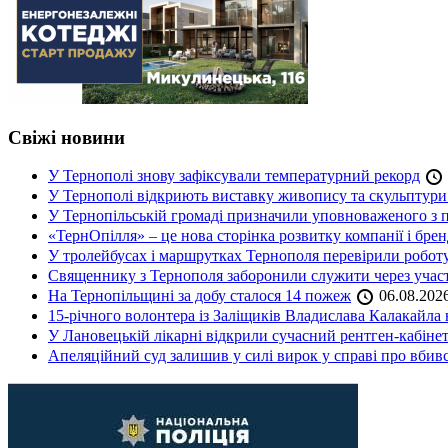
Свіжі новини
У Тернополі знову зафіксували температурний рекорд
У Тернополі відкриють виставку живопису та скульптур
У Тернопільській громаді призначили уповноваженого з п
«ТернОпілля» – це нова сторінка розвитку компанії і бре
У тролейбусах і маршрутках Тернополя перевірили робот
Священнику з Тернополя заборонили служити через участь
На Тернопільщині за добу сталося 14 пожеж
06.08.202
15-річного волонтера із Заліщиків Владислава Калакайл
У Лановецькій лікарні відкрили сучасний рентген-кабінет
Апеляційний суд залишив у силі вирок у справі про вбив