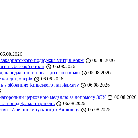
06.08.2026
и закарпатського подружжя митців Корж
06.08.2026
итань безбар’єрності
06.08.2026
нд, народжений в повазі до свого краю
06.08.2026
у кондиціонерів
06.08.2026
 у зібраннях Київського патріархату
06.08.2026
6
а нагородили церковною медаллю за допомогу ЗСУ
06.08.2026
 за понад 4,2 млн гривень
06.08.2026
ство 17-річної випускниці з Вишнівця
06.08.2026