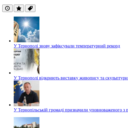
Останні
Популярні
Теги
У Тернополі знову зафіксували температурний рекорд
У Тернополі відкриють виставку живопису та скульптур
У Тернопільській громаді призначили уповноваженого з п