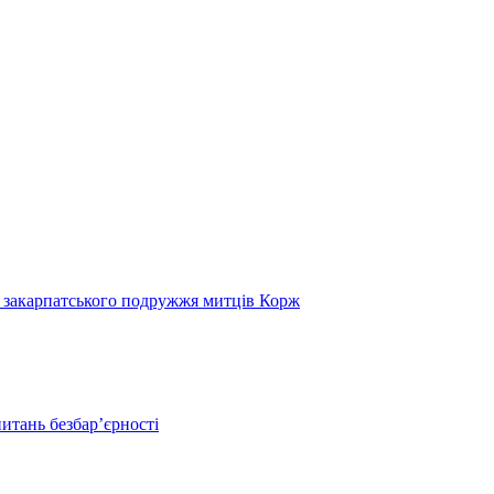
и закарпатського подружжя митців Корж
итань безбар’єрності