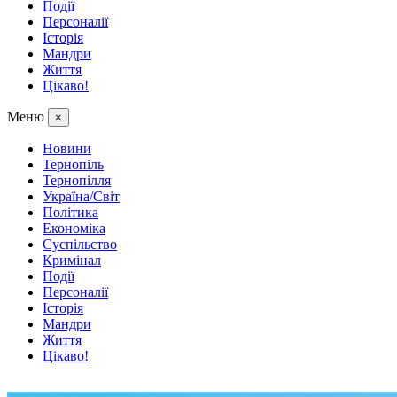
Події
Персоналії
Історія
Мандри
Життя
Цікаво!
Меню
×
Новини
Тернопіль
Тернопілля
Україна/Світ
Політика
Економіка
Суспільство
Кримінал
Події
Персоналії
Історія
Мандри
Життя
Цікаво!