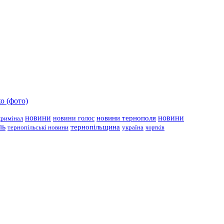
о (фото)
новини
новини тернополя
новини
новини голос
кримінал
ль
тернопільщина
україна
тернопільські новини
чортків