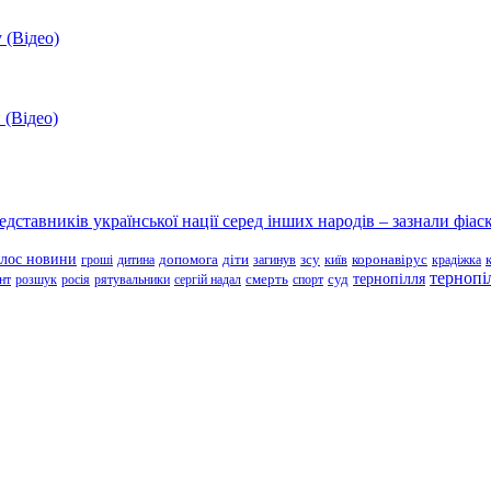
 (Відео)
 (Відео)
ставників української нації серед інших народів – зазнали фіаск
олос новини
зсу
гроші
дитина
допомога
діти
загинув
київ
коронавірус
крадіжка
тернопі
тернопілля
суд
нт
розшук
росія
рятувальники
сергій надал
смерть
спорт