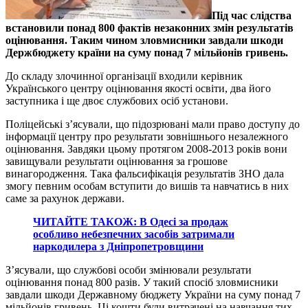
Під час слідства
встановили понад 800 фактів незаконних змін результатів
оцінювання. Таким чином зловмисники завдали шкоди
Держбюджету країни на суму понад 7 мільйонів гривень.
До складу злочинної організації входили керівник
Українського центру оцінювання якості освіти, два його
заступника і ще двоє службових осіб установи.
Поліцейські з’ясували, що підозрювані мали право доступу до
інформації центру про результати зовнішнього незалежного
оцінювання. Завдяки цьому протягом 2008-2013 років вони
завищували результати оцінювання за грошове
винагородження. Така фальсифікація результатів ЗНО дала
змогу певним особам вступити до вишів та навчатись в них
саме за рахунок держави.
ЧИТАЙТЕ ТАКОЖ: В Одесі за продаж
особливо небезпечних засобів затримали
наркодилера з Дніпропетровщини
З’ясували, що службові особи змінювали результати
оцінювання понад 800 разів. У такий спосіб зловмисники
завдали шкоди Державному бюджету України на суму понад 7
мільйонів гривень. Ці кошти були витрачені на навчання тих,