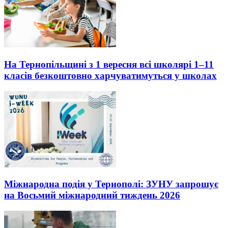
На Тернопільщині з 1 вересня всі школярі 1–11
класів безкоштовно харчуватимуться у школах
Міжнародна подія у Тернополі: ЗУНУ запрошує
на Восьмий міжнародний тиждень 2026