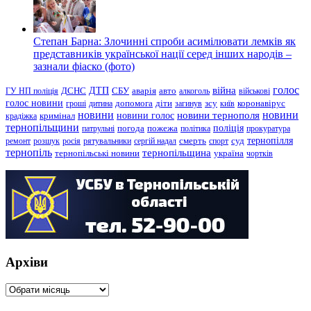
Степан Барна: Злочинні спроби асимілювати лемків як
представників української нації серед інших народів –
зазнали фіаско (фото)
голос
війна
ДТП
ГУ НП поліція
ДСНС
СБУ
аварія
авто
алкоголь
військові
голос новини
зсу
гроші
дитина
допомога
діти
загинув
київ
коронавірус
новини
новини тернополя
новини
новини голос
кримінал
крадіжка
тернопільщини
поліція
патрульні
погода
пожежа
політика
прокуратура
тернопілля
суд
ремонт
розшук
росія
рятувальники
сергій надал
смерть
спорт
тернопіль
тернопільщина
україна
тернопільські новини
чортків
Архіви
Архіви