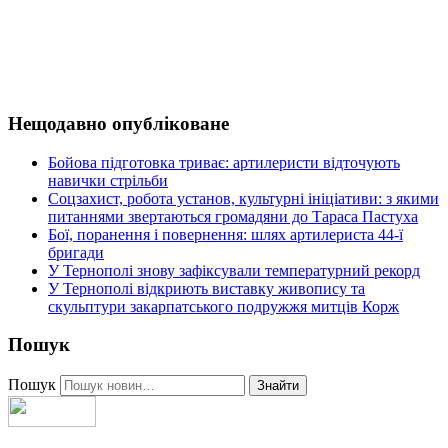
Нещодавно опубліковане
Бойова підготовка триває: артилеристи відточують
навички стрільби
Соцзахист, робота установ, культурні ініціативи: з якими
питаннями звертаються громадяни до Тараса Пастуха
Бої, поранення і повернення: шлях артилериста 44-ї
бригади
У Тернополі знову зафіксували температурний рекорд
У Тернополі відкриють виставку живопису та
скульптури закарпатського подружжя митців Корж
Пошук
Пошук
Знайти