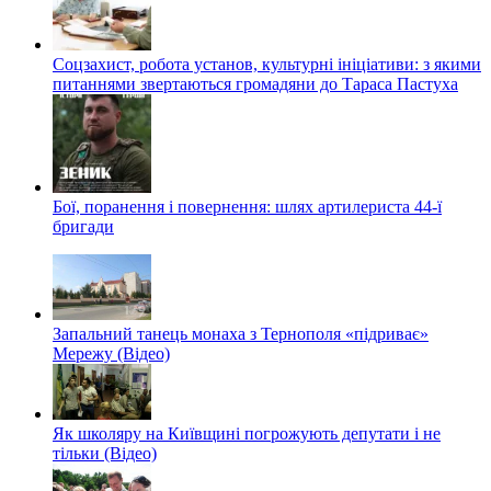
Соцзахист, робота установ, культурні ініціативи: з якими
питаннями звертаються громадяни до Тараса Пастуха
Бої, поранення і повернення: шлях артилериста 44-ї
бригади
Запальний танець монаха з Тернополя «підриває»
Мережу (Відео)
Як школяру на Київщині погрожують депутати і не
тільки (Відео)