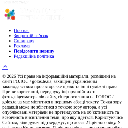
Про нас
Зворотній зв’язок
Співпраця
Реклама
Повідомити новину
Редакційна політика
© 2026 Усі права на інформаційні матеріали, розміщені на
сайті ГОЛОС / golos.te.ua, захищені українським
законодавством про авторське право та інші суміжні права.
При використанні, передруку інформаційних та
фото-,відеоматеріалів сайту, гіперпосилання на ГОЛОС /
golos.te.ua має міститися в першому абзаці тексту. Точка зору
редакції може не збігатися з точкою зору автора, а усі
опубліковані матеріали не претендують на об’єктивність та
всебічність висвітлення теми, про яку йдеться. Користуючись
Сайтом, відвідувач підтверджує, що досяг 21-річного віку. У
разі, якщо Ви не досягли 21-річного віку — не розпочинайте