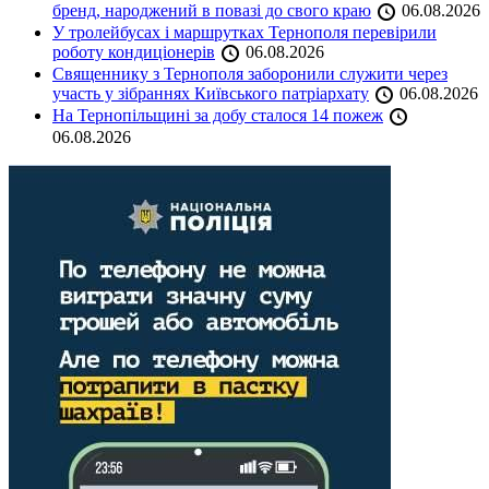
бренд, народжений в повазі до свого краю
06.08.2026
У тролейбусах і маршрутках Тернополя перевірили
роботу кондиціонерів
06.08.2026
Священнику з Тернополя заборонили служити через
участь у зібраннях Київського патріархату
06.08.2026
На Тернопільщині за добу сталося 14 пожеж
06.08.2026