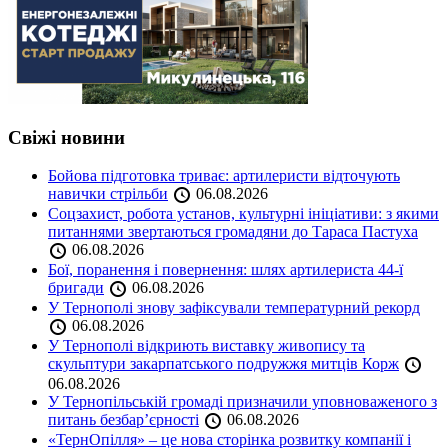
Свіжі новини
Бойова підготовка триває: артилеристи відточують
навички стрільби
06.08.2026
Соцзахист, робота установ, культурні ініціативи: з якими
питаннями звертаються громадяни до Тараса Пастуха
06.08.2026
Бої, поранення і повернення: шлях артилериста 44-ї
бригади
06.08.2026
У Тернополі знову зафіксували температурний рекорд
06.08.2026
У Тернополі відкриють виставку живопису та
скульптури закарпатського подружжя митців Корж
06.08.2026
У Тернопільській громаді призначили уповноваженого з
питань безбар’єрності
06.08.2026
«ТернОпілля» – це нова сторінка розвитку компанії і