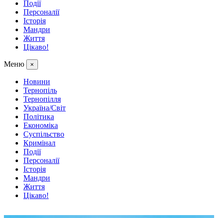
Події
Персоналії
Історія
Мандри
Життя
Цікаво!
Меню
×
Новини
Тернопіль
Тернопілля
Україна/Світ
Політика
Економіка
Суспільство
Кримінал
Події
Персоналії
Історія
Мандри
Життя
Цікаво!