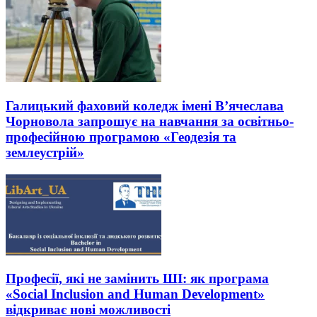
Галицький фаховий коледж імені В’ячеслава
Чорновола запрошує на навчання за освітньо-
професійною програмою «Геодезія та
землеустрій»
Професії, які не замінить ШІ: як програма
«Social Inclusion and Human Development»
відкриває нові можливості