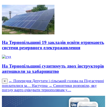
На Тернопільщині 19 закладів освіти отримають
системи резервного електроживлення
На Тернопільщині судитимуть двох інструкторів
автошколи за хабарництво
← Попередня
Депутати і сільський голова на Підгаєччині
×
поплатилися за…
Наступна →
Синоптики розповіли, яку
погоду варто очікувати тернополянам у…