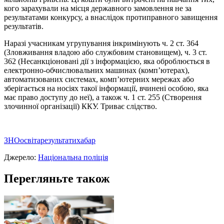
кого зарахували на місця державного замовлення не за
результатами конкурсу, а внаслідок протиправного завищення
результатів.
Наразі учасникам угрупування інкримінують ч. 2 ст. 364
(Зловживання владою або службовим становищем), ч. 3 ст.
362 (Несанкціоновані дії з інформацією, яка оброблюється в
електронно-обчислювальних машинах (комп’ютерах),
автоматизованих системах, комп’ютерних мережах або
зберігається на носіях такої інформації, вчинені особою, яка
має право доступу до неї), а також ч. 1 ст. 255 (Створення
злочинної організації) ККУ. Триває слідство.
ЗНО
освіта
результати
хабар
Джерело:
Національна поліція
Перегляньте також