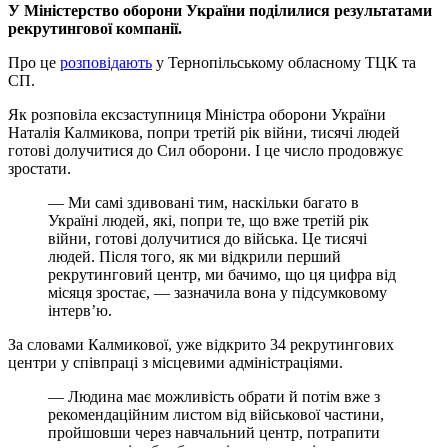
У Міністерство оборони України поділилися результатами
рекрутингової компанії.
Про це
розповідають
у Тернопільському обласному ТЦК та
СП.
Як розповіла ексзаступниця Міністра оборони України
Наталія Калмикова, попри третій рік війни, тисячі людей
готові долучитися до Сил оборони. І це число продовжує
зростати.
— Ми самі здивовані тим, наскільки багато в
Україні людей, які, попри те, що вже третій рік
війни, готові долучитися до війська. Це тисячі
людей. Після того, як ми відкрили перший
рекрутинговий центр, ми бачимо, що ця цифра від
місяця зростає, — зазначила вона у підсумковому
інтервʼю.
За словами Калмикової, уже відкрито 34 рекрутингових
центри у співпраці з місцевими адміністраціями.
— Людина має можливість обрати й потім вже з
рекомендаційним листом від військової частини,
пройшовши через навчальний центр, потрапити