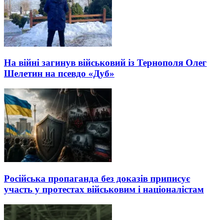
На війні загинув військовий із Тернополя Олег
Шелетин на псевдо «Дуб»
Російська пропаганда без доказів приписує
участь у протестах військовим і націоналістам