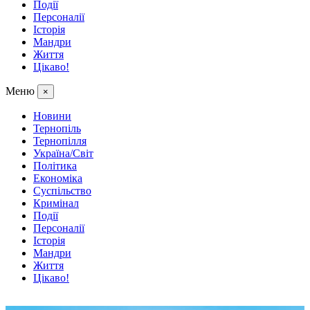
Події
Персоналії
Історія
Мандри
Життя
Цікаво!
Меню
×
Новини
Тернопіль
Тернопілля
Україна/Світ
Політика
Економіка
Суспільство
Кримінал
Події
Персоналії
Історія
Мандри
Життя
Цікаво!