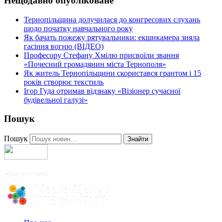
Нещодавно опубліковане
Тернопільщина долучилася до конгресових слухань
щодо початку навчального року
Як бачать пожежу рятувальники: екшнкамера зняла
гасіння вогню (ВІДЕО)
Професору Стефану Хмілю присвоїли звання
«Почесний громадянин міста Тернополя»
Як житель Тернопільщини скористався грантом і 15
років створює текстиль
Ігор Гуда отримав відзнаку «Візіонер сучасної
будівельної галузі»
Пошук
Пошук
Знайти