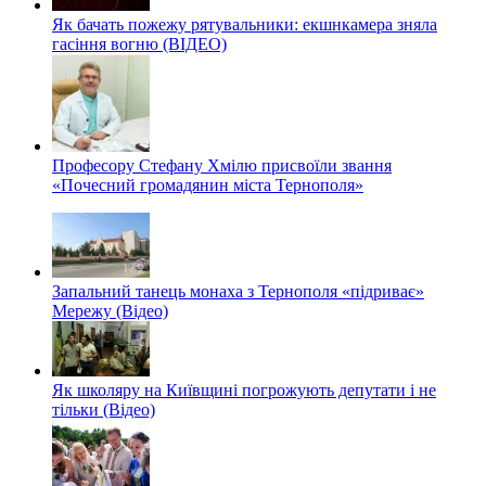
Як бачать пожежу рятувальники: екшнкамера зняла
гасіння вогню (ВІДЕО)
Професору Стефану Хмілю присвоїли звання
«Почесний громадянин міста Тернополя»
Запальний танець монаха з Тернополя «підриває»
Мережу (Відео)
Як школяру на Київщині погрожують депутати і не
тільки (Відео)