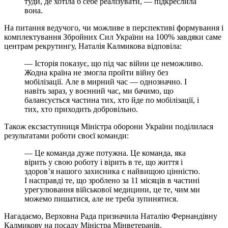
туди, де хотіла б себе реалізувати, — підкреслила
вона.
На питання ведучого, чи можливе в перспективі формування і
комплектування Збройних Сил України на 100% завдяки саме
центрам рекрутингу, Наталія Калмикова відповіла:
— Історія показує, що під час війни це неможливо.
Жодна країна не змогла пройти війну без
мобілізації. Але в мирний час — однозначно. І
навіть зараз, у воєнний час, ми бачимо, що
балансується частина тих, хто йде по мобілізації, і
тих, хто приходить добровільно.
Також ексзаступниця Міністра оборони України поділилася
результатами роботи своєї команди:
— Це команда дуже потужна. Це команда, яка
вірить у свою роботу і вірить в те, що життя і
здоров’я нашого захисника є найвищою цінністю.
І насправді те, що зроблено за 11 місяців в частині
урегулювання військової медицини, це те, чим ми
можемо пишатися, але не треба зупинятися.
Нагадаємо, Верховна Рада призначила Наталію Фернандівну
Калмикову на посаду Міністра Мінветеранів.