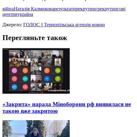
війна
Наталія Калмикова
результати
рекрутинг
рекрутингові
центри
україна
Джерело:
ГОЛОС || Тернопільська агенція новин
Перегляньте також
«Закрита» нарада Міноборони рф виявилася не
такою вже закритою