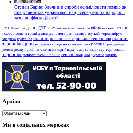
Степан Барна: Злочинні спроби асимілювати лемків як
представників української нації серед інших народів –
зазнали фіаско (фото)
голос
війна
ДТП
ГУ НП поліція
ДСНС
СБУ
аварія
авто
алкоголь
військові
голос новини
зсу
гроші
дитина
допомога
діти
загинув
київ
коронавірус
новини
новини тернополя
новини
новини голос
кримінал
крадіжка
тернопільщини
поліція
патрульні
погода
пожежа
політика
прокуратура
тернопілля
суд
ремонт
розшук
росія
рятувальники
сергій надал
смерть
спорт
тернопіль
тернопільщина
україна
тернопільські новини
чортків
Архіви
Архіви
Ми в соціальних мережах