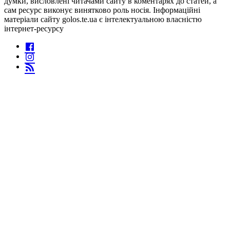
думки, висловлені читачами сайту в коментарях до статей, а
сам ресурс виконує винятково роль носія. Інформаційні
матеріали сайту golos.te.ua є інтелектуальною власністю
інтернет-ресурсу