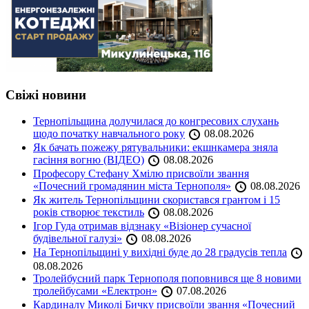
Свіжі новини
Тернопільщина долучилася до конгресових слухань
щодо початку навчального року
08.08.2026
Як бачать пожежу рятувальники: екшнкамера зняла
гасіння вогню (ВІДЕО)
08.08.2026
Професору Стефану Хмілю присвоїли звання
«Почесний громадянин міста Тернополя»
08.08.2026
Як житель Тернопільщини скористався грантом і 15
років створює текстиль
08.08.2026
Ігор Гуда отримав відзнаку «Візіонер сучасної
будівельної галузі»
08.08.2026
На Тернопільщині у вихідні буде до 28 градусів тепла
08.08.2026
Тролейбусний парк Тернополя поповнився ще 8 новими
тролейбусами «Електрон»
07.08.2026
Кардиналу Миколі Бичку присвоїли звання «Почесний