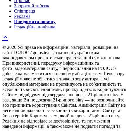
Про нас
Зворотній зв’язок
Співпраця
Реклама
Повідомити новину
Редакційна політика
© 2026 Усі права на інформаційні матеріали, розміщені на
сайті ГОЛОС / golos.te.ua, захищені українським
законодавством про авторське право та інші суміжні права.
При використанні, передруку інформаційних та
фото-,відеоматеріалів сайту, гіперпосилання на ГОЛОС /
golos.te.ua має міститися в першому абзаці тексту. Точка зору
редакції може не збігатися з точкою зору автора, а усі
опубліковані матеріали не претендують на об’єктивність та
всебічність висвітлення теми, про яку йдеться. Користуючись
Сайтом, відвідувач підтверджує, що досяг 21-річного віку. У
разі, якщо Ви не досягли 21-річного віку — не розпочинайте
або припиніть користування Сайтом. Адміністрація Сайту не
несе відповідальності за законність використання Сайту та
його сервісів Користувачем, який не досяг 21-річного віку.
Редакція не відповідає за достовірність та тлумачення
наведеної інформації, а також може не поділяти погляди та