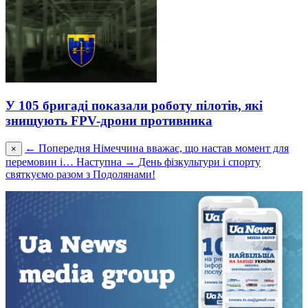
У 105 бригаді показали роботу пілотів, які
знищують FPV-дрони противника
← Попередня
Німеччина вважає, що настав момент для
×
перемовин і…
Наступна →
День фізкультури і спорту
святкуємо разом з Подолянами!