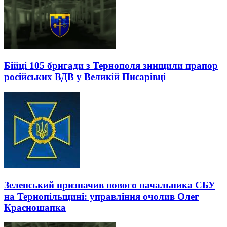
Бійці 105 бригади з Тернополя знищили прапор
російських ВДВ у Великій Писарівці
Зеленський призначив нового начальника СБУ
на Тернопільщині: управління очолив Олег
Красношапка