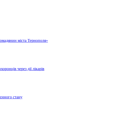
омадянин міста Тернополя»
оронців через дії лікарів
оєнного стану