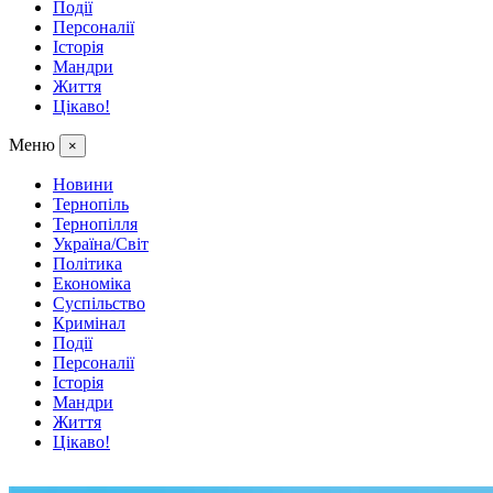
Події
Персоналії
Історія
Мандри
Життя
Цікаво!
Меню
×
Новини
Тернопіль
Тернопілля
Україна/Світ
Політика
Економіка
Суспільство
Кримінал
Події
Персоналії
Історія
Мандри
Життя
Цікаво!