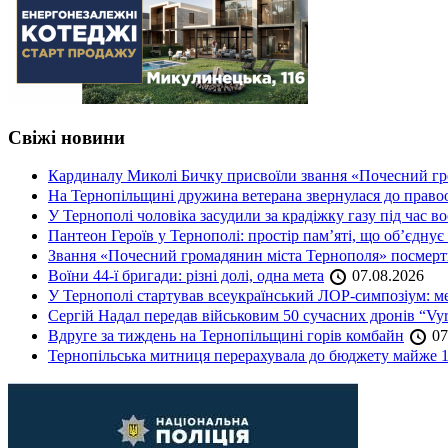
Свіжі новини
Кардиналу Миколі Бичку присвоїли звання «Почесний гр
На Тернопільщині дружина ветерана звернулася до правоох
У Тернополі чоловіка засудили за крадіжку газу під час в
Пантеон Героїв у Тернополі: простір пам’яті, що об’єднує
Звання «Почесний громадянин міста Тернополя» посмерт
Воїни 44-ї бригади: різні долі, одна мета
07.08.2026
У Тернополі стартував всеукраїнський ЛОР-симпозіум: ме
Сергій Надал передав військовим 50 сучасних дронів “Vyr
Вдруге за тиждень на Тернопільщині горів комбайн
07
Тернопільська митниця перерахувала до бюджету майже 1