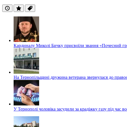
Останні
Популярні
Теги
Кардиналу Миколі Бичку присвоїли звання «Почесний гр
На Тернопільщині дружина ветерана звернулася до правоох
У Тернополі чоловіка засудили за крадіжку газу під час в