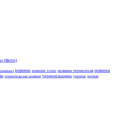
о (фото)
новини
новини тернополя
новини
новини голос
кримінал
ль
тернопільщина
україна
тернопільські новини
чортків