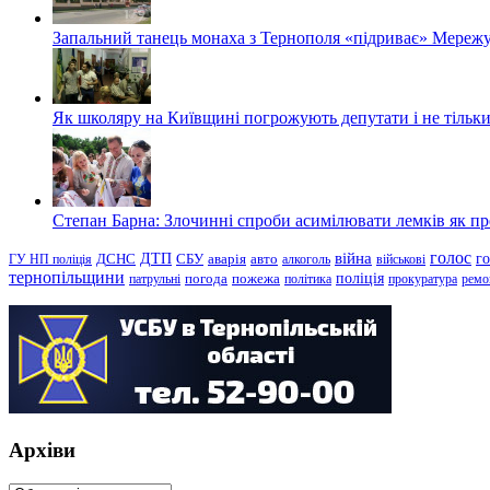
Запальний танець монаха з Тернополя «підриває» Мережу
Як школяру на Київщині погрожують депутати і не тільки
Степан Барна: Злочинні спроби асимілювати лемків як пред
голос
війна
г
ДТП
ГУ НП поліція
ДСНС
СБУ
аварія
авто
алкоголь
військові
тернопільщини
поліція
патрульні
погода
пожежа
політика
прокуратура
ремо
Архіви