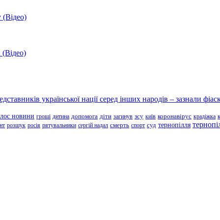
 (Відео)
 (Відео)
ставників української нації серед інших народів – зазнали фіаск
олос новини
зсу
гроші
дитина
допомога
діти
загинув
київ
коронавірус
крадіжка
тернопі
тернопілля
суд
нт
розшук
росія
рятувальники
сергій надал
смерть
спорт