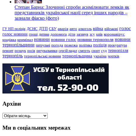
Степан Барна: Злочинні спроби асимілювати лемків як
представників української нації серед інших народів –
зазнали фіаско (фото)
голос
війна
ДТП
ГУ НП поліція
ДСНС
СБУ
аварія
авто
алкоголь
військові
голос новини
зсу
гроші
дитина
допомога
діти
загинув
київ
коронавірус
новини
новини тернополя
новини
новини голос
кримінал
крадіжка
тернопільщини
поліція
патрульні
погода
пожежа
політика
прокуратура
тернопілля
суд
ремонт
розшук
росія
рятувальники
сергій надал
смерть
спорт
тернопіль
тернопільщина
україна
тернопільські новини
чортків
Архіви
Архіви
Ми в соціальних мережах