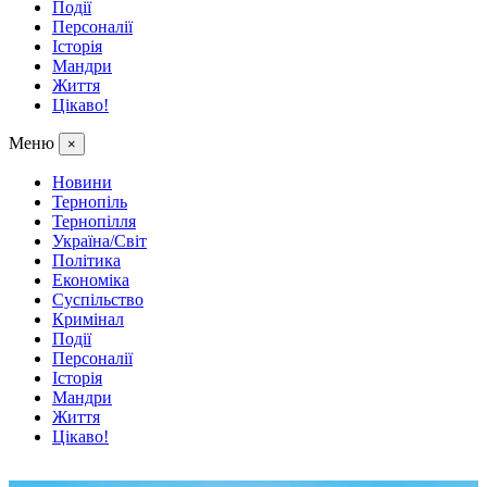
Події
Персоналії
Історія
Мандри
Життя
Цікаво!
Меню
×
Новини
Тернопіль
Тернопілля
Україна/Світ
Політика
Економіка
Суспільство
Кримінал
Події
Персоналії
Історія
Мандри
Життя
Цікаво!