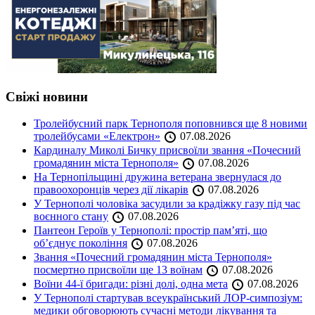
Свіжі новини
Тролейбусний парк Тернополя поповнився ще 8 новими
тролейбусами «Електрон»
07.08.2026
Кардиналу Миколі Бичку присвоїли звання «Почесний
громадянин міста Тернополя»
07.08.2026
На Тернопільщині дружина ветерана звернулася до
правоохоронців через дії лікарів
07.08.2026
У Тернополі чоловіка засудили за крадіжку газу під час
воєнного стану
07.08.2026
Пантеон Героїв у Тернополі: простір пам’яті, що
об’єднує покоління
07.08.2026
Звання «Почесний громадянин міста Тернополя»
посмертно присвоїли ще 13 воїнам
07.08.2026
Воїни 44-ї бригади: різні долі, одна мета
07.08.2026
У Тернополі стартував всеукраїнський ЛОР-симпозіум:
медики обговорюють сучасні методи лікування та