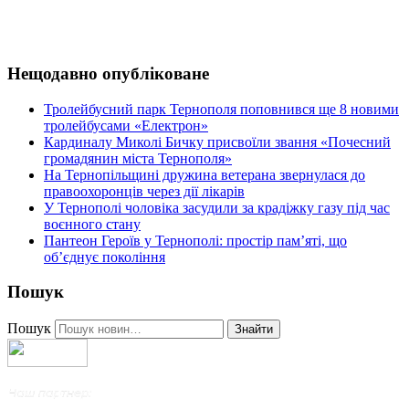
Нещодавно опубліковане
Тролейбусний парк Тернополя поповнився ще 8 новими
тролейбусами «Електрон»
Кардиналу Миколі Бичку присвоїли звання «Почесний
громадянин міста Тернополя»
На Тернопільщині дружина ветерана звернулася до
правоохоронців через дії лікарів
У Тернополі чоловіка засудили за крадіжку газу під час
воєнного стану
Пантеон Героїв у Тернополі: простір пам’яті, що
об’єднує покоління
Пошук
Пошук
Знайти