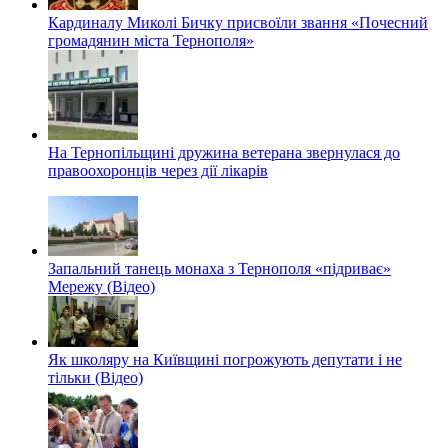
Кардиналу Миколі Бичку присвоїли звання «Почесний
громадянин міста Тернополя»
На Тернопільщині дружина ветерана звернулася до
правоохоронців через дії лікарів
Запальний танець монаха з Тернополя «підриває»
Мережу (Відео)
Як школяру на Київщині погрожують депутати і не
тільки (Відео)