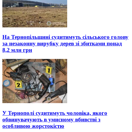
На Тернопільщині судитимуть сільського голову
за незаконну вирубку дерев зі збитками понад
8,2 млн грн
У Тернополі судитимуть чоловіка, якого
обвинувачують в умисному вбивстві з
особливою жорстокістю