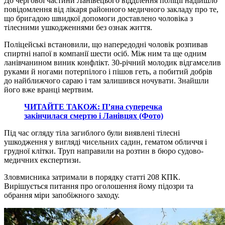
До чергової частини Ланівецього відділення поліції надійшло
повідомлення від лікаря районного медичного закладу про те,
що бригадою швидкої допомоги доставлено чоловіка з
тілесними ушкодженнями без ознак життя.
Поліцейські встановили, що напередодні чоловік розпивав
спиртні напої в компанії шести осіб. Між ним та ще одним
ланівчанином виник конфлікт. 30-річний молодик відгамселив
руками й ногами потерпілого і пішов геть, а побитий добрів
до найближчого сараю і там залишився ночувати. Знайшли
його вже вранці мертвим.
ЧИТАЙТЕ ТАКОЖ: П’яна суперечка
закінчилася смертю і Ланівцях (Фото)
Під час огляду тіла загиблого були виявлені тілесні
ушкодження у вигляді чисельних садин, гематом обличчя і
грудної клітки. Труп направили на розтин в бюро судово-
медичних експертизи.
Зловмисника затримали в порядку статті 208 КПК.
Вирішується питання про оголошення йому підозри та
обрання міри запобіжного заходу.