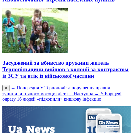
Засуджений за вбивство дружини житель
Тернопільщини вийшов з колонії за контрактом
із ЗСУ та втік із військової частини
← Попередня
У Тернополі за порушення правил
×
зупинили п’яного мотоцикліста…
Наступна →
У Борщеві
одразу 16 людей «підхопили» кишкову інфекцію