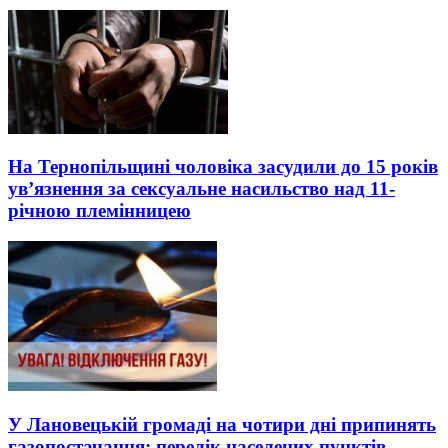
На Тернопільщині чоловіка засудили до 15 років
ув’язнення за сексуальне насильство над 11-
річною племінницею
У Лановецькій громаді на чотири дні припинять
газопостачання: перелік населених пунктів