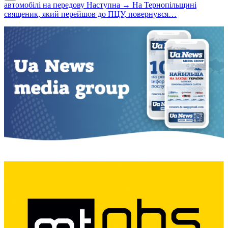
автомобілі на передову
Наступна →
На Тернопільщині
священик, який перейшов до ПЦУ, повернувся…