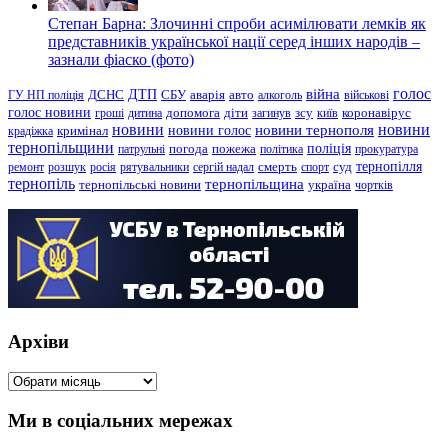
Степан Барна: Злочинні спроби асимілювати лемків як
представників української нації серед інших народів –
зазнали фіаско (фото)
голос
війна
ДТП
ГУ НП поліція
ДСНС
СБУ
аварія
авто
алкоголь
військові
голос новини
зсу
гроші
дитина
допомога
діти
загинув
київ
коронавірус
новини
новини тернополя
новини
новини голос
кримінал
крадіжка
тернопільщини
поліція
патрульні
погода
пожежа
політика
прокуратура
тернопілля
суд
ремонт
розшук
росія
рятувальники
сергій надал
смерть
спорт
тернопіль
тернопільщина
україна
тернопільські новини
чортків
Архіви
Архіви
Ми в соціальних мережах