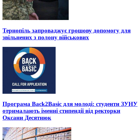
Тернопіль запроваджує грошову допомогу для
звільнених з полону військових
Програма Back2Basic для молоді: студенти ЗУНУ
отрималають іменні стипендії від ректорки
Оксани Десятнюк