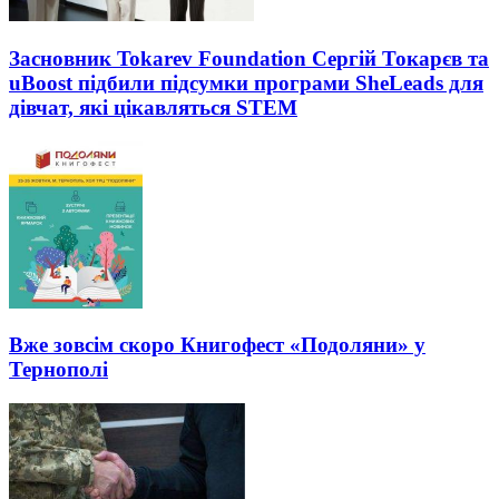
Засновник Tokarev Foundation Сергій Токарєв та
uBoost підбили підсумки програми SheLeads для
дівчат, які цікавляться STEM
Вже зовсім скоро Книгофест «Подоляни» у
Тернополі