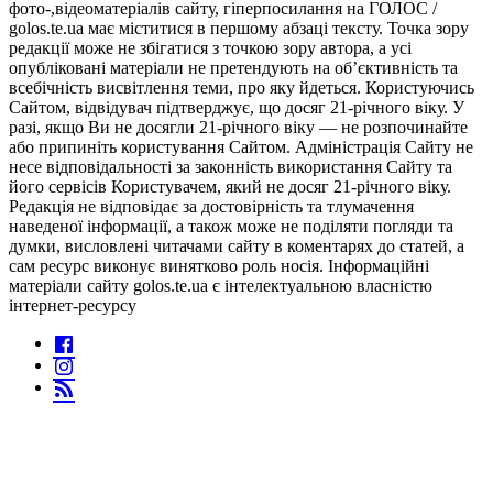
фото-,відеоматеріалів сайту, гіперпосилання на ГОЛОС /
golos.te.ua має міститися в першому абзаці тексту. Точка зору
редакції може не збігатися з точкою зору автора, а усі
опубліковані матеріали не претендують на об’єктивність та
всебічність висвітлення теми, про яку йдеться. Користуючись
Сайтом, відвідувач підтверджує, що досяг 21-річного віку. У
разі, якщо Ви не досягли 21-річного віку — не розпочинайте
або припиніть користування Сайтом. Адміністрація Сайту не
несе відповідальності за законність використання Сайту та
його сервісів Користувачем, який не досяг 21-річного віку.
Редакція не відповідає за достовірність та тлумачення
наведеної інформації, а також може не поділяти погляди та
думки, висловлені читачами сайту в коментарях до статей, а
сам ресурс виконує винятково роль носія. Інформаційні
матеріали сайту golos.te.ua є інтелектуальною власністю
інтернет-ресурсу