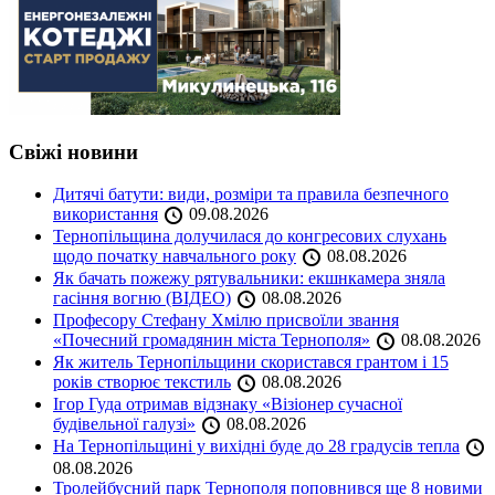
Свіжі новини
Дитячі батути: види, розміри та правила безпечного
використання
09.08.2026
Тернопільщина долучилася до конгресових слухань
щодо початку навчального року
08.08.2026
Як бачать пожежу рятувальники: екшнкамера зняла
гасіння вогню (ВІДЕО)
08.08.2026
Професору Стефану Хмілю присвоїли звання
«Почесний громадянин міста Тернополя»
08.08.2026
Як житель Тернопільщини скористався грантом і 15
років створює текстиль
08.08.2026
Ігор Гуда отримав відзнаку «Візіонер сучасної
будівельної галузі»
08.08.2026
На Тернопільщині у вихідні буде до 28 градусів тепла
08.08.2026
Тролейбусний парк Тернополя поповнився ще 8 новими