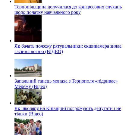
Тернопільщина долучилася до конгресових слухань
щодо початку навчального року
Як бачать пожежу рятувальники: екшнкамера зняла
гасіння вогню (ВІДЕО)
Запальний танець монаха з Тернополя «підриває»
Мережу (Відео)
Як школяру на Київщині погрожують депутати і не
тільки (Відео)