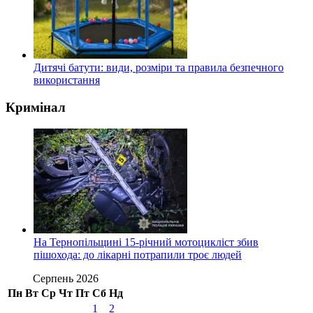
Дитячі батути: види, розміри та правила безпечного
використання
Кримінал
На Тернопільщині 15-річний мотоцикліст збив
пішохода: до лікарні потрапили троє людей
Серпень 2026
Пн
Вт
Ср
Чт
Пт
Сб
Нд
1
2