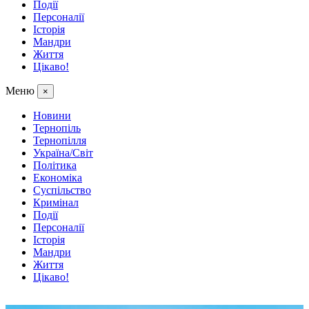
Події
Персоналії
Історія
Мандри
Життя
Цікаво!
Меню
×
Новини
Тернопіль
Тернопілля
Україна/Світ
Політика
Економіка
Суспільство
Кримінал
Події
Персоналії
Історія
Мандри
Життя
Цікаво!