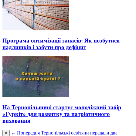
Програма оптимізації запасів: Як позбутися
надлишків і забути про дефіцит
На Тернопільщині стартує молодіжний табір
«Гуркіт» для розвитку та патріотичного
виховання
← Попередня
Тернопільські освітяни передали два
×