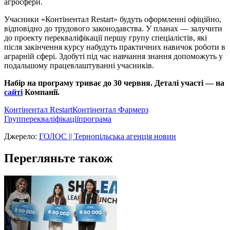
агросфери.
Учасники «Контінентал Restart» будуть оформленні офіційно,
відповідно до трудового законодавства. У планах — залучити
до проекту перекваліфікації першу групу спеціалістів, які
після закінчення курсу набудуть практичних навичок роботи в
аграрній сфері. Здобуті під час навчання знання допоможуть у
подальшому працевлаштуванні учасників.
Набір на програму триває до 30 червня. Деталі участі — на
сайті
Компанії.
Контінентал Restart
Контінентал Фармерз
Груп
перекваліфікації
програма
Джерело:
ГОЛОС || Тернопільська агенція новин
Перегляньте також