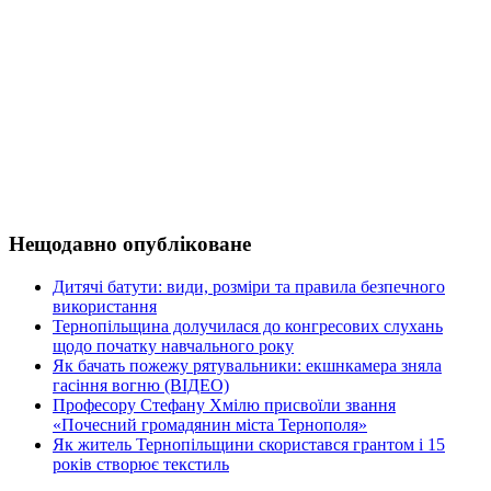
Нещодавно опубліковане
Дитячі батути: види, розміри та правила безпечного
використання
Тернопільщина долучилася до конгресових слухань
щодо початку навчального року
Як бачать пожежу рятувальники: екшнкамера зняла
гасіння вогню (ВІДЕО)
Професору Стефану Хмілю присвоїли звання
«Почесний громадянин міста Тернополя»
Як житель Тернопільщини скористався грантом і 15
років створює текстиль