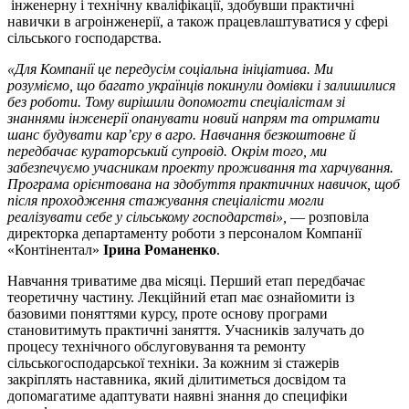
інженерну і технічну кваліфікації, здобувши практичні
навички в агроінженерії, а також працевлаштуватися у сфері
сільського господарства.
«Для Компанії
це передусім соціальна ініціатива. Ми
розуміємо, що багато українців покинули домівки і залишилися
без роботи. Тому вирішили допомогти спеціалістам зі
знаннями інженерії опанувати новий напрям та отримати
шанс будувати кар’єру в агро. Навчання безкоштовне й
передбачає кураторський супровід. Окрім того, ми
забезпечуємо учасникам проекту проживання та харчування.
Програма орієнтована на здобуття практичних навичок, щоб
після проходження стажування спеціалісти могли
реалізувати себе у сільському господарстві»,
— розповіла
директорка департаменту роботи з персоналом Компанії
«Контінентал»
Ірина Романенко
.
Навчання триватиме два місяці. Перший етап передбачає
теоретичну частину. Лекційний етап має ознайомити із
базовими поняттями курсу, проте основу програми
становитимуть практичні заняття. Учасників залучать до
процесу технічного обслуговування та ремонту
сільськогосподарської техніки. За кожним зі стажерів
закріплять наставника, який ділитиметься досвідом та
допомагатиме адаптувати наявні знання до специфіки