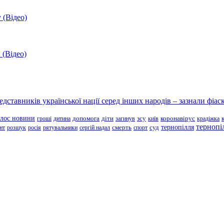
 (Відео)
 (Відео)
ставників української нації серед інших народів – зазнали фіаск
олос новини
зсу
гроші
дитина
допомога
діти
загинув
київ
коронавірус
крадіжка
тернопі
тернопілля
суд
нт
розшук
росія
рятувальники
сергій надал
смерть
спорт