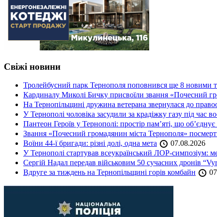
Свіжі новини
Тролейбусний парк Тернополя поповнився ще 8 новими 
Кардиналу Миколі Бичку присвоїли звання «Почесний гр
На Тернопільщині дружина ветерана звернулася до правоох
У Тернополі чоловіка засудили за крадіжку газу під час в
Пантеон Героїв у Тернополі: простір пам’яті, що об’єднує
Звання «Почесний громадянин міста Тернополя» посмерт
Воїни 44-ї бригади: різні долі, одна мета
07.08.2026
У Тернополі стартував всеукраїнський ЛОР-симпозіум: ме
Сергій Надал передав військовим 50 сучасних дронів “Vyr
Вдруге за тиждень на Тернопільщині горів комбайн
07