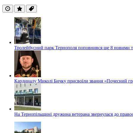
Останні
Популярні
Теги
Тролейбусний парк Тернополя поповнився ще 8 новими 
Кардиналу Миколі Бичку присвоїли звання «Почесний гр
На Тернопільщині дружина ветерана звернулася до правоох