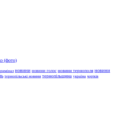
о (фото)
новини
новини тернополя
новини
новини голос
кримінал
ль
тернопільщина
україна
тернопільські новини
чортків