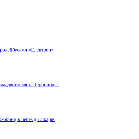
тролейбусами «Електрон»
омадянин міста Тернополя»
оронців через дії лікарів