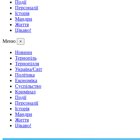
Події
Персоналії
Історія
Мандри
Життя
Цікаво!
Меню
×
Новини
Тернопіль
Тернопілля
Україна/Світ
Політика
Економіка
Суспільство
Кримінал
Події
Персоналії
Історія
Мандри
Життя
Цікаво!