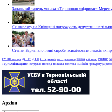
Запальний танець монаха з Тернополя «підриває» Мережу
Як школяру на Київщині погрожують депутати і не тільки
Степан Барна: Злочинні спроби асимілювати лемків як пред
голос
війна
г
ДТП
ГУ НП поліція
ДСНС
СБУ
аварія
авто
алкоголь
військові
тернопільщини
поліція
патрульні
погода
пожежа
політика
прокуратура
ремо
Архіви