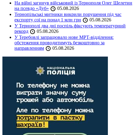
На війні загинув військовий із Тернополя Олег Шелетин
на псевдо «Дуб»
05.08.2026
Тернопільські митники викрили порушення під час
експорту сої на понад 1 млн грн
05.08.2026
У Тернополі два дні поспіль фіксують температурний
рекорд
05.08.2026
У Теребовлі запрацювало нове МРТ-відділення:
обстеження проводитимуть безкоштовно за
направленням
05.08.2026