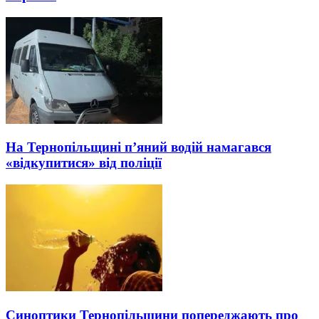
На Тернопільщині п’яний водій намагався
«відкупитися» від поліції
Синоптики Тернопільщини попереджають про