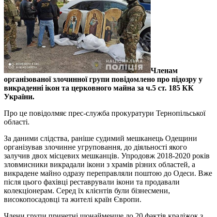
Членам
організованої злочинної групи повідомлено про підозру у
викраденні ікон та церковного майна за ч.5 ст. 185 КК
України.
Про це повідолмяє прес-служба прокуратури Тернопільської
області.
За даними слідства, раніше судимий мешканець Одещини
організував злочинне угруповання, до діяльності якого
залучив двох місцевих мешканців. Упродовж 2018-2020 років
зловмисники викрадали ікони з храмів різних областей, а
викрадене майно одразу переправляли поштою до Одеси. Вже
після цього фахівці реставрували ікони та продавали
колекціонерам. Серед їх клієнтів були бізнесмени,
високопосадовці та жителі країн Європи.
Члени групи причетні щонайменше до 20 фактів крадіжок з