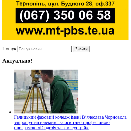
Пошук
Знайти
Актуально!
Галицький фаховий коледж імені В’ячеслава Чорновола
запрошує на навчання за освітньо-професійною
програмою «Геодезія та землеустрій»