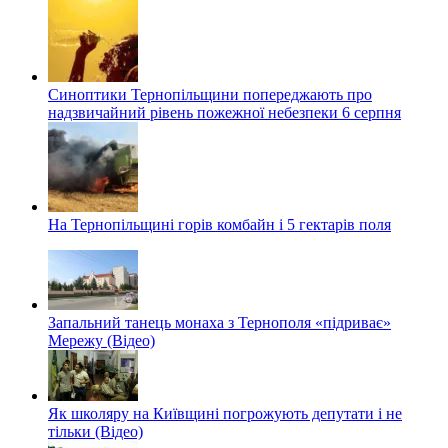
Синоптики Тернопільщини попереджають про
надзвичайний рівень пожежної небезпеки 6 серпня
На Тернопільщині горів комбайн і 5 гектарів поля
Запальний танець монаха з Тернополя «підриває»
Мережу (Відео)
Як школяру на Київщині погрожують депутати і не
тільки (Відео)