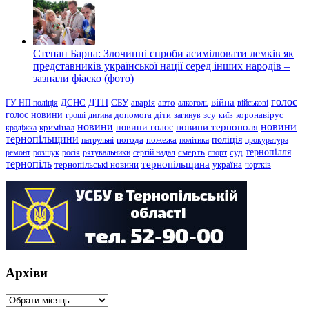
Степан Барна: Злочинні спроби асимілювати лемків як
представників української нації серед інших народів –
зазнали фіаско (фото)
голос
війна
ДТП
ГУ НП поліція
ДСНС
СБУ
аварія
авто
алкоголь
військові
голос новини
зсу
гроші
дитина
допомога
діти
загинув
київ
коронавірус
новини
новини тернополя
новини
новини голос
кримінал
крадіжка
тернопільщини
поліція
патрульні
погода
пожежа
політика
прокуратура
тернопілля
суд
ремонт
розшук
росія
рятувальники
сергій надал
смерть
спорт
тернопіль
тернопільщина
україна
тернопільські новини
чортків
Архіви
Архіви