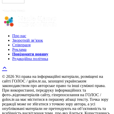
Про нас
Зворотній зв’язок
Співпраця
Реклама
Повідомити новину
Редакційна політика
© 2026 Усі права на інформаційні матеріали, розміщені на
сайті ГОЛОС / golos.te.ua, захищені українським
законодавством про авторське право та інші суміжні права.
При використанні, передруку інформаційних та
фото-,відеоматеріалів сайту, гіперпосилання на ГОЛОС /
golos.te.ua має міститися в першому абзаці тексту. Точка зору
редакції може не збігатися з точкою зору автора, а усі
опубліковані матеріали не претендують на об’єктивність та
всебічність висвітлення теми, про яку йдеться. Користуючись