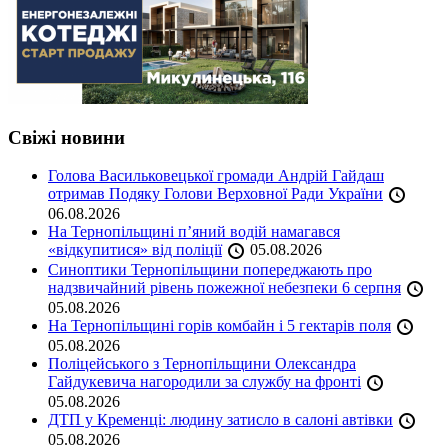
Свіжі новини
Голова Васильковецької громади Андрій Гайдаш
отримав Подяку Голови Верховної Ради України
06.08.2026
На Тернопільщині п’яний водій намагався
«відкупитися» від поліції
05.08.2026
Синоптики Тернопільщини попереджають про
надзвичайний рівень пожежної небезпеки 6 серпня
05.08.2026
На Тернопільщині горів комбайн і 5 гектарів поля
05.08.2026
Поліцейського з Тернопільщини Олександра
Гайдукевича нагородили за службу на фронті
05.08.2026
ДТП у Кременці: людину затисло в салоні автівки
05.08.2026