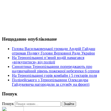
Нещодавно опубліковане
Голова Васильковецької громади Андрій Гайдаш
отримав Подяку Голови Верховної Ради України
На Тернопільщині п’яний водій намагався
«відкупитися» від поліції
Синоптики Тернопільщини попереджають про
надзвичайний рівень пожежної небезпеки 6 серпня
На Тернопільщині горів комбайн і 5 гектарів поля
Поліцейського з Тернопільщини Олександра
Гайдукевича нагородили за службу на фронті
Пошук
Пошук
Знайти