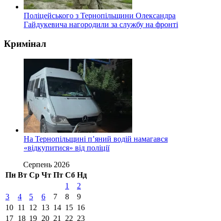
Поліцейського з Тернопільщини Олександра
Гайдукевича нагородили за службу на фронті
Кримінал
На Тернопільщині п’яний водій намагався
«відкупитися» від поліції
Серпень 2026
Пн
Вт
Ср
Чт
Пт
Сб
Нд
1
2
3
4
5
6
7
8
9
10
11
12
13
14
15
16
17
18
19
20
21
22
23