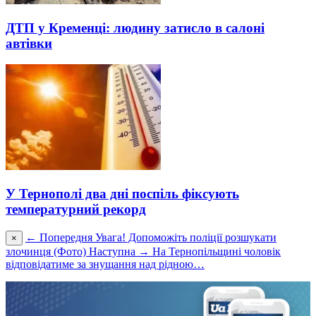
ДТП у Кременці: людину затисло в салоні
автівки
У Тернополі два дні поспіль фіксують
температурний рекорд
← Попередня
Увага! Допоможіть поліції розшукати
×
злочинця (Фото)
Наступна →
На Тернопільщині чоловік
відповідатиме за знущання над рідною…