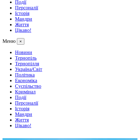
Події
Персоналії
Історія
Мандри
Життя
Цікаво!
Меню
×
Новини
Тернопіль
Тернопілля
Україна/Світ
Політика
Економіка
Суспільство
Кримінал
Події
Персоналії
Історія
Мандри
Життя
Цікаво!