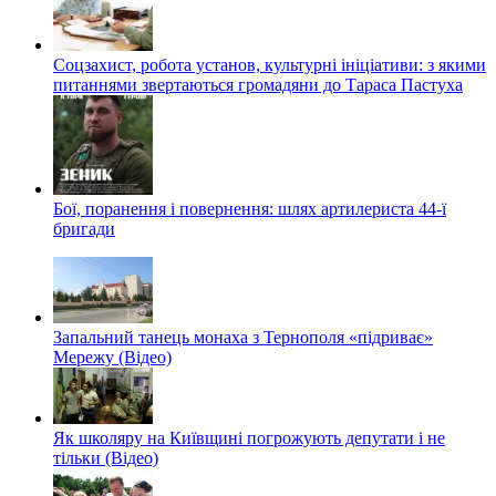
Соцзахист, робота установ, культурні ініціативи: з якими
питаннями звертаються громадяни до Тараса Пастуха
Бої, поранення і повернення: шлях артилериста 44-ї
бригади
Запальний танець монаха з Тернополя «підриває»
Мережу (Відео)
Як школяру на Київщині погрожують депутати і не
тільки (Відео)