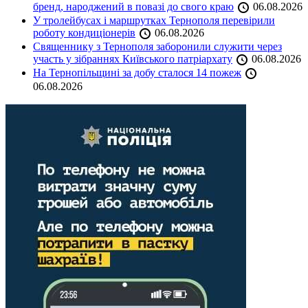
бренд, народжений в повазі до свого краю
06.08.2026
У тролейбусах і маршрутках Тернополя перевірили
роботу кондиціонерів
06.08.2026
Священнику з Тернополя заборонили служити через
участь у зібраннях Київського патріархату
06.08.2026
На Тернопільщині за добу сталося 14 пожеж
06.08.2026