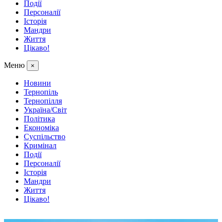
Події
Персоналії
Історія
Мандри
Життя
Цікаво!
Меню
×
Новини
Тернопіль
Тернопілля
Україна/Світ
Політика
Економіка
Суспільство
Кримінал
Події
Персоналії
Історія
Мандри
Життя
Цікаво!