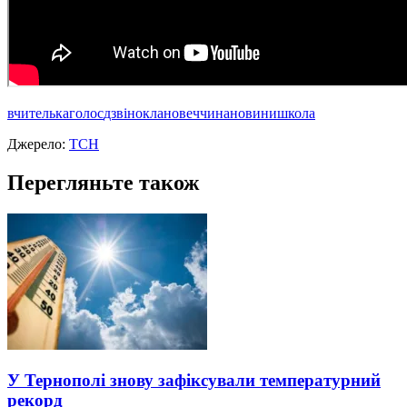
вчителька
голос
дзвінок
лановеччина
новини
школа
Джерело:
ТСН
Перегляньте також
У Тернополі знову зафіксували температурний
рекорд