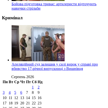
Бойова підготовка триває: артилеристи відточують
навички стрільби
Кримінал
Апеляційний суд залишив у силі вирок у справі про
вбивство 17-річної випускниці з Вишнівця
Серпень 2026
Пн
Вт
Ср
Чт
Пт
Сб
Нд
1
2
3
4
5
6
7
8
9
10
11
12
13
14
15
16
17
18
19
20
21
22
23