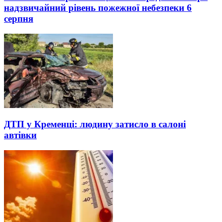
надзвичайний рівень пожежної небезпеки 6
серпня
ДТП у Кременці: людину затисло в салоні
автівки