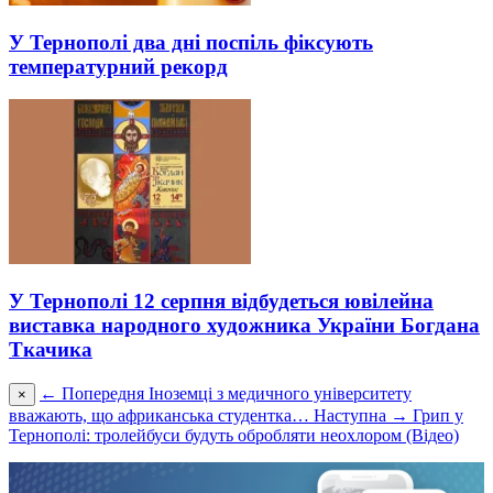
У Тернополі два дні поспіль фіксують
температурний рекорд
У Тернополі 12 серпня відбудеться ювілейна
виставка народного художника України Богдана
Ткачика
← Попередня
Іноземці з медичного університету
×
вважають, що африканська студентка…
Наступна →
Грип у
Тернополі: тролейбуси будуть обробляти неохлором (Відео)