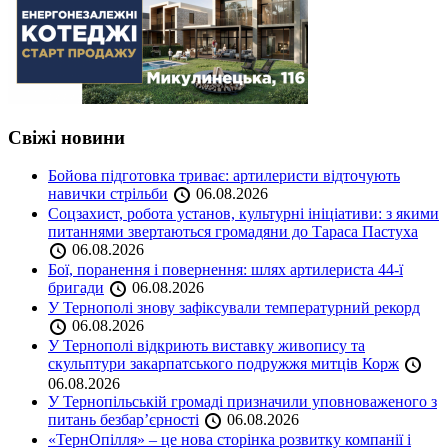
Свіжі новини
Бойова підготовка триває: артилеристи відточують
навички стрільби
06.08.2026
Соцзахист, робота установ, культурні ініціативи: з якими
питаннями звертаються громадяни до Тараса Пастуха
06.08.2026
Бої, поранення і повернення: шлях артилериста 44-ї
бригади
06.08.2026
У Тернополі знову зафіксували температурний рекорд
06.08.2026
У Тернополі відкриють виставку живопису та
скульптури закарпатського подружжя митців Корж
06.08.2026
У Тернопільській громаді призначили уповноваженого з
питань безбар’єрності
06.08.2026
«ТернОпілля» – це нова сторінка розвитку компанії і