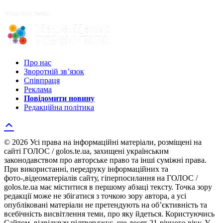
Про нас
Зворотній зв’язок
Співпраця
Реклама
Повідомити новину
Редакційна політика
© 2026 Усі права на інформаційні матеріали, розміщені на
сайті ГОЛОС / golos.te.ua, захищені українським
законодавством про авторське право та інші суміжні права.
При використанні, передруку інформаційних та
фото-,відеоматеріалів сайту, гіперпосилання на ГОЛОС /
golos.te.ua має міститися в першому абзаці тексту. Точка зору
редакції може не збігатися з точкою зору автора, а усі
опубліковані матеріали не претендують на об’єктивність та
всебічність висвітлення теми, про яку йдеться. Користуючись
Сайтом, відвідувач підтверджує, що досяг 21-річного віку. У