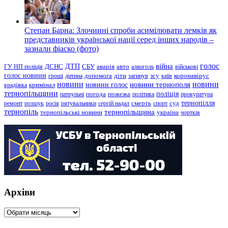
Степан Барна: Злочинні спроби асимілювати лемків як
представників української нації серед інших народів –
зазнали фіаско (фото)
голос
війна
ДТП
ГУ НП поліція
ДСНС
СБУ
аварія
авто
алкоголь
військові
голос новини
зсу
гроші
дитина
допомога
діти
загинув
київ
коронавірус
новини
новини тернополя
новини
новини голос
кримінал
крадіжка
тернопільщини
поліція
патрульні
погода
пожежа
політика
прокуратура
тернопілля
суд
ремонт
розшук
росія
рятувальники
сергій надал
смерть
спорт
тернопіль
тернопільщина
україна
тернопільські новини
чортків
Архіви
Архіви