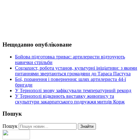
Нещодавно опубліковане
Бойова підготовка триває: артилеристи відточують
навички стрільби
Соцзахист, робота установ, культурні ініціативи: з якими
питаннями звертаються громадяни до Тараса Пастуха
Бої, поранення і повернення: шлях артилериста 44-ї
бригади
У Тернополі знову зафіксували температурний рекорд
У Тернополі відкриють виставку живопису та
скульптури закарпатського подружжя митців Корж
Пошук
Пошук
Знайти