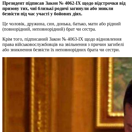
Президент підписав Закон № 4062-IX щодо відстрочки від
призову тих, чиї близькі родичі загинули або зникли
безвісти під час участі у бойових діях.
Це чоловік, дружина, син, донька, батько, мати або рідний
(повнорідний, неповнорідний) брат чи сестра.
Крім того, підписаний Закон № 4063-IX щодо відновлення
права військовослужбовців на звільнення з причин загибелі
або зникнення безвісти їх неповнорідних брата чи сестри.