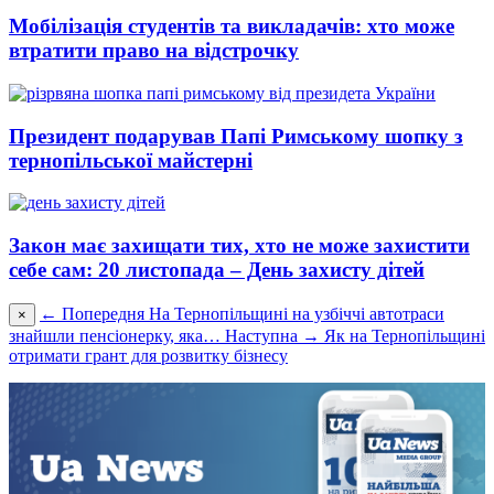
Мобілізація студентів та викладачів: хто може
втратити право на відстрочку
Президент подарував Папі Римському шопку з
тернопільської майстерні
Закон має захищати тих, хто не може захистити
себе сам: 20 листопада – День захисту дітей
← Попередня
На Тернопільщині на узбіччі автотраси
×
знайшли пенсіонерку, яка…
Наступна →
Як на Тернопільщині
отримати грант для розвитку бізнесу