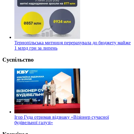
Тернопільська митниця перерахувала до бюджету майже
1 млрд грн за липень
Суспільство
Ігор Гуда отримав відзнаку «Візіонер сучасної
будівельної галузі»