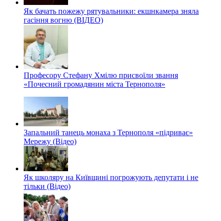
Як бачать пожежу рятувальники: екшнкамера зняла
гасіння вогню (ВІДЕО)
Професору Стефану Хмілю присвоїли звання
«Почесний громадянин міста Тернополя»
Запальний танець монаха з Тернополя «підриває»
Мережу (Відео)
Як школяру на Київщині погрожують депутати і не
тільки (Відео)