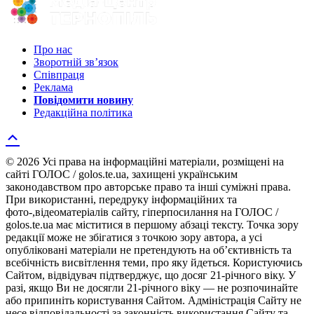
Про нас
Зворотній зв’язок
Співпраця
Реклама
Повідомити новину
Редакційна політика
© 2026 Усі права на інформаційні матеріали, розміщені на
сайті ГОЛОС / golos.te.ua, захищені українським
законодавством про авторське право та інші суміжні права.
При використанні, передруку інформаційних та
фото-,відеоматеріалів сайту, гіперпосилання на ГОЛОС /
golos.te.ua має міститися в першому абзаці тексту. Точка зору
редакції може не збігатися з точкою зору автора, а усі
опубліковані матеріали не претендують на об’єктивність та
всебічність висвітлення теми, про яку йдеться. Користуючись
Сайтом, відвідувач підтверджує, що досяг 21-річного віку. У
разі, якщо Ви не досягли 21-річного віку — не розпочинайте
або припиніть користування Сайтом. Адміністрація Сайту не
несе відповідальності за законність використання Сайту та