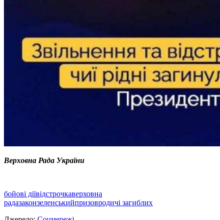
Верховна Рада України
бойові дії
відстрочка
верховна
рада
закон
зеленський
призов
родичі загиблих
Джерело:
Соцмережі