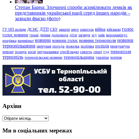
Степан Барна: Злочинні спроби асимілювати лемків як
представників української нації серед інших народів –
зазнали фіаско (фото)
голос
війна
ДТП
ГУ НП поліція
ДСНС
СБУ
аварія
авто
алкоголь
військові
голос новини
зсу
гроші
дитина
допомога
діти
загинув
київ
коронавірус
новини
новини тернополя
новини
новини голос
кримінал
крадіжка
тернопільщини
поліція
патрульні
погода
пожежа
політика
прокуратура
тернопілля
суд
ремонт
розшук
росія
рятувальники
сергій надал
смерть
спорт
тернопіль
тернопільщина
україна
тернопільські новини
чортків
Архіви
Архіви
Ми в соціальних мережах