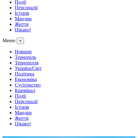
Події
Персоналії
Історія
Мандри
Життя
Цікаво!
Меню
×
Новини
Тернопіль
Тернопілля
Україна/Світ
Політика
Економіка
Суспільство
Кримінал
Події
Персоналії
Історія
Мандри
Життя
Цікаво!