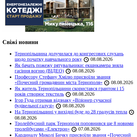
Свіжі новини
Тернопільщина долучилася до конгресових слухань
щодо початку навчального року
08.08.2026
Як бачать пожежу рятувальники: екшнкамера зняла
гасіння вогню (ВІДЕО)
08.08.2026
Професору Стефану Хмілю присвоїли звання
«Почесний громадянин міста Тернополя»
08.08.2026
Як житель Тернопільщини скористався грантом і 15
років створює текстиль
08.08.2026
Ігор Гуда отримав відзнаку «Візіонер сучасної
будівельної галузі»
08.08.2026
На Тернопільщині у вихідні буде до 28 градусів тепла
08.08.2026
Тролейбусний парк Тернополя поповнився ще 8 новими
тролейбусами «Електрон»
07.08.2026
Кардиналу Миколі Бичку присвоїли звання «Почесний