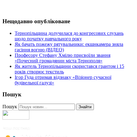
Нещодавно опубліковане
Тернопільщина долучилася до конгресових слухань
щодо початку навчального року
Як бачать пожежу рятувальники: екшнкамера зняла
гасіння вогню (ВІДЕО)
Професору Стефану Хмілю присвоїли звання
«Почесний громадянин міста Тернополя»
Як житель Тернопільщини скористався грантом і 15
років створює текстиль
Ігор Гуда отримав відзнаку «Візіонер сучасної
будівельної галузі»
Пошук
Пошук
Знайти