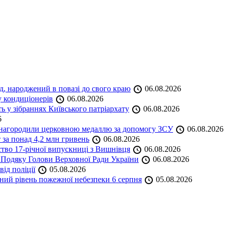
нд, народжений в повазі до свого краю
06.08.2026
у кондиціонерів
06.08.2026
 у зібраннях Київського патріархату
06.08.2026
6
а нагородили церковною медаллю за допомогу ЗСУ
06.08.2026
 за понад 4,2 млн гривень
06.08.2026
ство 17-річної випускниці з Вишнівця
06.08.2026
 Подяку Голови Верховної Ради України
06.08.2026
ід поліції
05.08.2026
ий рівень пожежної небезпеки 6 серпня
05.08.2026