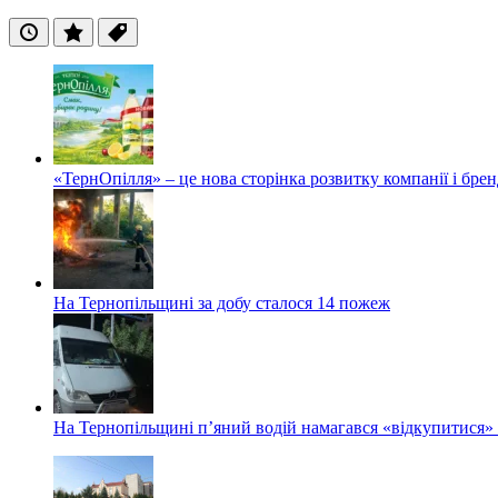
Останні
Популярні
Теги
«ТернОпілля» – це нова сторінка розвитку компанії і бре
На Тернопільщині за добу сталося 14 пожеж
На Тернопільщині п’яний водій намагався «відкупитися» в