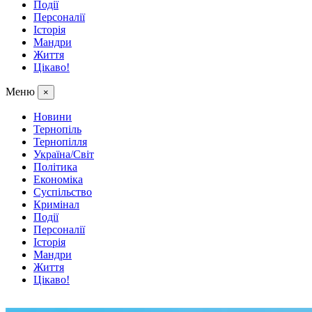
Події
Персоналії
Історія
Мандри
Життя
Цікаво!
Меню
×
Новини
Тернопіль
Тернопілля
Україна/Світ
Політика
Економіка
Суспільство
Кримінал
Події
Персоналії
Історія
Мандри
Життя
Цікаво!