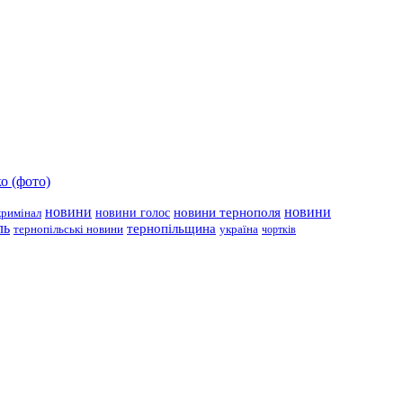
о (фото)
новини
новини тернополя
новини
новини голос
кримінал
ль
тернопільщина
україна
тернопільські новини
чортків