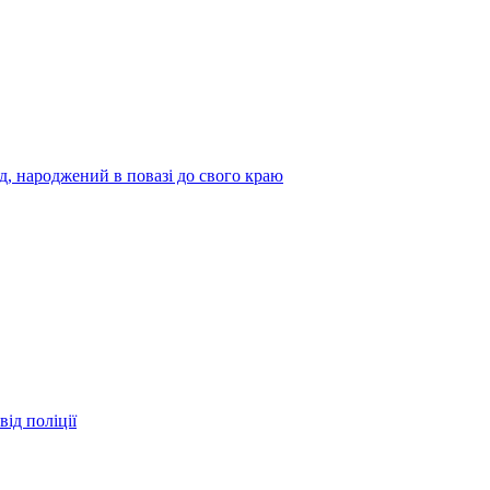
нд, народжений в повазі до свого краю
ід поліції