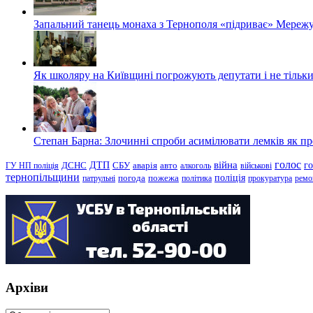
Запальний танець монаха з Тернополя «підриває» Мережу
Як школяру на Київщині погрожують депутати і не тільки
Степан Барна: Злочинні спроби асимілювати лемків як пред
голос
війна
г
ДТП
ГУ НП поліція
ДСНС
СБУ
аварія
авто
алкоголь
військові
тернопільщини
поліція
патрульні
погода
пожежа
політика
прокуратура
ремо
Архіви