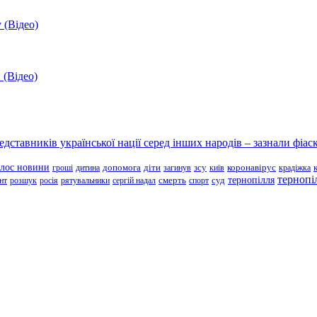
 (Відео)
 (Відео)
ставників української нації серед інших народів – зазнали фіаск
олос новини
зсу
гроші
дитина
допомога
діти
загинув
київ
коронавірус
крадіжка
тернопі
тернопілля
суд
нт
розшук
росія
рятувальники
сергій надал
смерть
спорт