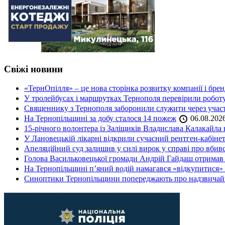
Свіжі новини
«ТернОпілля» – це нова сторінка розвитку компанії і бре
У тролейбусах і маршрутках Тернополя перевірили робот
Священнику з Тернополя заборонили служити через участь
На Тернопільщині за добу сталося 14 пожеж
06.08.202
15-річного волонтера із Заліщиків Владислава Калакайл
У Лановецькій лікарні відкрили сучасний рентген-кабінет
Апеляційний суд залишив у силі вирок у справі про вбив
Голова Васильковецької громади Андрій Гайдаш отримав
На Тернопільщині п’яний водій намагався «відкупитися» в
Синоптики Тернопільщини попереджають про надзвичайн