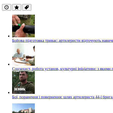
Останні
Популярні
Теги
Бойова підготовка триває: артилеристи відточують навич
Соцзахист, робота установ, культурні ініціативи: з яким
Бої, поранення і повернення: шлях артилериста 44-ї бриг