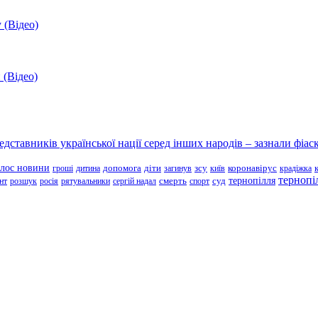
 (Відео)
 (Відео)
ставників української нації серед інших народів – зазнали фіаск
олос новини
зсу
гроші
дитина
допомога
діти
загинув
київ
коронавірус
крадіжка
тернопі
тернопілля
суд
нт
розшук
росія
рятувальники
сергій надал
смерть
спорт