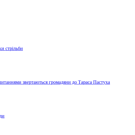
ки стрільби
и питаннями звертаються громадяни до Тараса Пастуха
ади