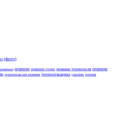
о (фото)
новини
новини тернополя
новини
новини голос
кримінал
ль
тернопільщина
україна
тернопільські новини
чортків