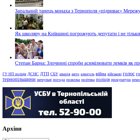
Запальний танець монаха з Тернополя «підриває» Мережу
Як школяру на Київщині погрожують депутати і не тільки
Степан Барна: Злочинні спроби асимілювати лемків як пред
голос
війна
г
ДТП
ГУ НП поліція
ДСНС
СБУ
аварія
авто
алкоголь
військові
тернопільщини
поліція
патрульні
погода
пожежа
політика
прокуратура
ремо
Архіви