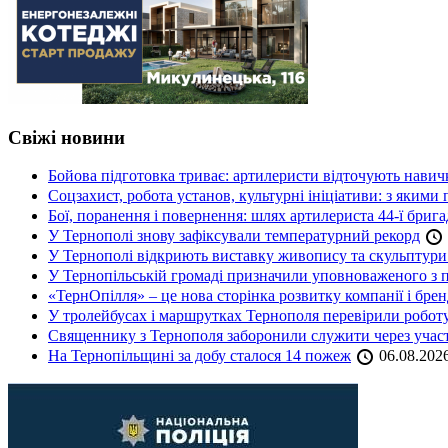
Свіжі новини
Бойова підготовка триває: артилеристи відточують навич
Соцзахист, робота установ, культурні ініціативи: з яким
Бої, поранення і повернення: шлях артилериста 44-ї бриг
У Тернополі знову зафіксували температурний рекорд
У Тернополі відкриють виставку живопису та скульптур
У Тернопільській громаді призначили уповноваженого з п
«ТернОпілля» – це нова сторінка розвитку компанії і бре
У тролейбусах і маршрутках Тернополя перевірили робот
Священнику з Тернополя заборонили служити через участь
На Тернопільщині за добу сталося 14 пожеж
06.08.202