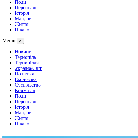
Події
Персоналії
Історія
Мандри
Життя
Цікаво!
Меню
×
Новини
Тернопіль
Тернопілля
Україна/Світ
Політика
Економіка
Суспільство
Кримінал
Події
Персоналії
Історія
Мандри
Життя
Цікаво!