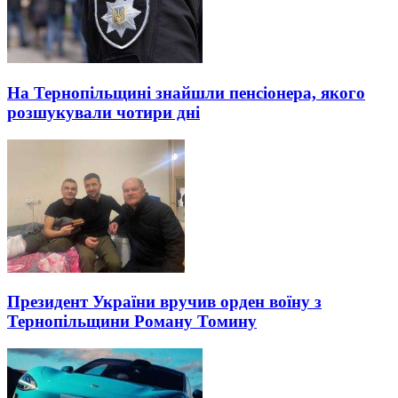
На Тернопільщині знайшли пенсіонера, якого
розшукували чотири дні
Президент України вручив орден воїну з
Тернопільщини Роману Томину