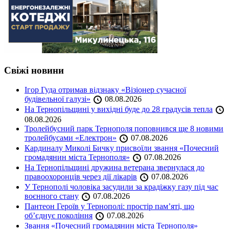
Свіжі новини
Ігор Гуда отримав відзнаку «Візіонер сучасної
будівельної галузі»
08.08.2026
На Тернопільщині у вихідні буде до 28 градусів тепла
08.08.2026
Тролейбусний парк Тернополя поповнився ще 8 новими
тролейбусами «Електрон»
07.08.2026
Кардиналу Миколі Бичку присвоїли звання «Почесний
громадянин міста Тернополя»
07.08.2026
На Тернопільщині дружина ветерана звернулася до
правоохоронців через дії лікарів
07.08.2026
У Тернополі чоловіка засудили за крадіжку газу під час
воєнного стану
07.08.2026
Пантеон Героїв у Тернополі: простір пам’яті, що
об’єднує покоління
07.08.2026
Звання «Почесний громадянин міста Тернополя»