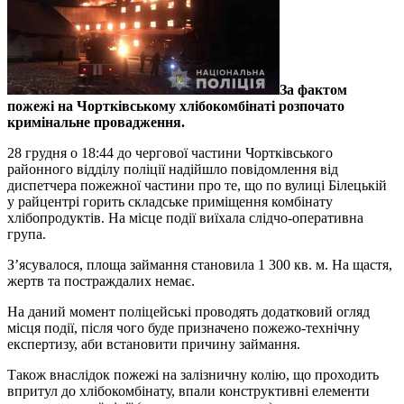
За фактом
пожежі на Чортківському хлібокомбінаті розпочато
кримінальне провадження.
28 грудня о 18:44 до чергової частини Чортківського
районного відділу поліції надійшло повідомлення від
диспетчера пожежної частини про те, що по вулиці Білецькій
у райцентрі горить складське приміщення комбінату
хлібопродуктів. На місце події виїхала слідчо-оперативна
група.
З’ясувалося, площа займання становила 1 300 кв. м. На щастя,
жертв та постраждалих немає.
На даний момент поліцейські проводять додатковий огляд
місця події, після чого буде призначено пожежо-технічну
експертизу, аби встановити причину займання.
Також внаслідок пожежі на залізничну колію, що проходить
впритул до хлібокомбінату, впали конструктивні елементи