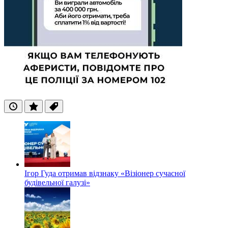
Останні
Популярні
Теги
Ігор Гуда отримав відзнаку «Візіонер сучасної
будівельної галузі»