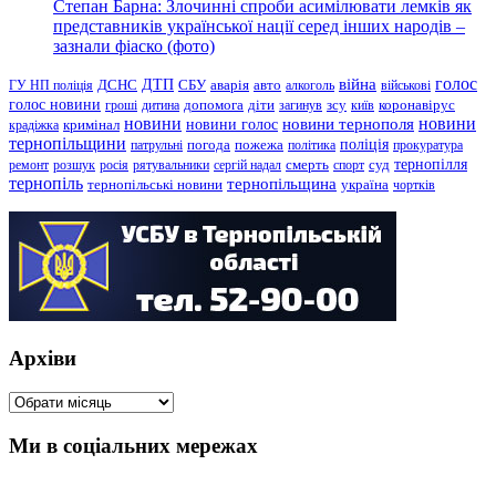
Степан Барна: Злочинні спроби асимілювати лемків як
представників української нації серед інших народів –
зазнали фіаско (фото)
голос
війна
ДТП
ГУ НП поліція
ДСНС
СБУ
аварія
авто
алкоголь
військові
голос новини
зсу
гроші
дитина
допомога
діти
загинув
київ
коронавірус
новини
новини тернополя
новини
новини голос
кримінал
крадіжка
тернопільщини
поліція
патрульні
погода
пожежа
політика
прокуратура
тернопілля
суд
ремонт
розшук
росія
рятувальники
сергій надал
смерть
спорт
тернопіль
тернопільщина
україна
тернопільські новини
чортків
Архіви
Архіви
Ми в соціальних мережах