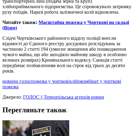
транспортерної лінії (подача зерна та круп)
хлібоприймального підприємства. Це спровокувало затримку
руху поїздів. Наразі робота залізничної колії відновлена.
Читайте також:
Масштабна пожежа у Чорткові на складі
(Відео)
Слідчі Чортківського районного відділу поліції внесли
відомості до Єдиного реєстру досудових розслідувань за
частиною 2 статті 194 (умисне знищення або пошкодження
чужого майна, що або заподіяло майнову шкоду в особливо
великих розмірах) Кримінального кодексу. Санкція статті
передбачає позбавленням волі на строк від трьох до десяти
років.
новини голос
пожежа у чорткові
хлібокомбінат у чорткові
пожежа
Джерело:
ГОЛОС || Тернопільська агенція новин
Перегляньте також