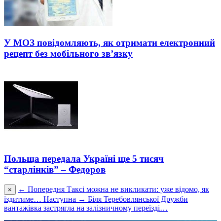
У МОЗ повідомляють, як отримати електронний
рецепт без мобільного зв’язку
Польща передала Україні ще 5 тисяч
“старлінків” – Федоров
← Попередня
Таксі можна не викликати: уже відомо, як
×
їздитиме…
Наступна →
Біля Теребовлянської Дружби
вантажівка застрягла на залізничному переїзді…