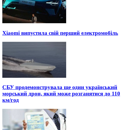
Xiaomi випустила свій перший електромобіль
СБУ продемонструвала ще один український
морський дрон, який може розганятися до 110
км/год