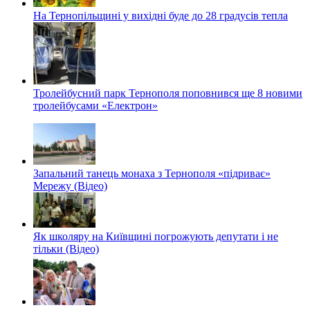
На Тернопільщині у вихідні буде до 28 градусів тепла
Тролейбусний парк Тернополя поповнився ще 8 новими
тролейбусами «Електрон»
Запальний танець монаха з Тернополя «підриває»
Мережу (Відео)
Як школяру на Київщині погрожують депутати і не
тільки (Відео)