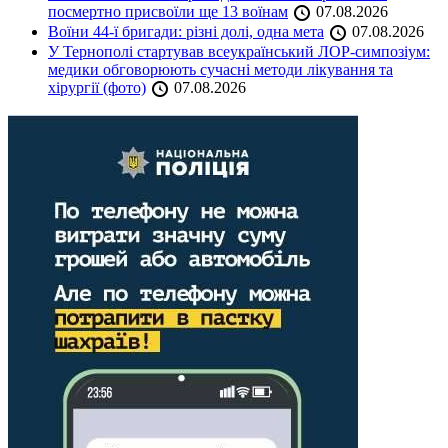
посмертно присвоїли ще 13 воїнам
07.08.2026
Воїни 44-ї бригади: різні долі, одна мета
07.08.2026
У Тернополі стартував всеукраїнський ЛОР-симпозіум:
медики обговорюють сучасні методи лікування та
хірургії (фото)
07.08.2026