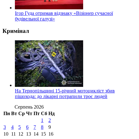
Ігор Гуда отримав відзнаку «Візіонер сучасної
будівельної галузі»
Кримінал
На Тернопільщині 15-річний мотоцикліст збив
пішохода: до лікарні потрапили троє людей
Серпень 2026
Пн
Вт
Ср
Чт
Пт
Сб
Нд
1
2
3
4
5
6
7
8
9
10
11
12
13
14
15
16