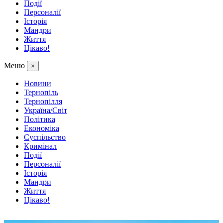
Події
Персоналії
Історія
Мандри
Життя
Цікаво!
Меню
×
Новини
Тернопіль
Тернопілля
Україна/Світ
Політика
Економіка
Суспільство
Кримінал
Події
Персоналії
Історія
Мандри
Життя
Цікаво!