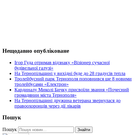
Нещодавно опубліковане
Ігор Гуда отримав відзнаку «Візіонер сучасної
будівельної галузі»
На Тернопільщині у вихідні буде до 28 градусів тепла
Тролейбусний парк Тернополя поповнився ще 8 новими
тролейбусами «Електрон»
Кардиналу Миколі Бичку присвоїли звання «Почесний
громадянин міста Тернополя»
На Тернопільщині дружина ветерана звернулася до
правоохоронців через дії лікарів
Пошук
Пошук
Знайти